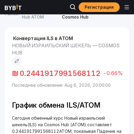
Регистрация
Курс Cosmos
Новый израильский шекель to
Рынки
Hub ATOM
Cosmos Hub
Конвертация ILS в ATOM
НОВЫЙ ИЗРАИЛЬСКИЙ ШЕКЕЛЬ — COSMOS
HUB
₪
0.2441917991568112
-0.66%
Последнее обновление: Aug 6, 2026, 20:00:00
График обмена ILS/ATOM
Сегодня обменный курс Новый израильский
шекель(ILS) на Cosmos Hub (ATOM) составляет
0.2441917991568112ATOM, показывая Падение на