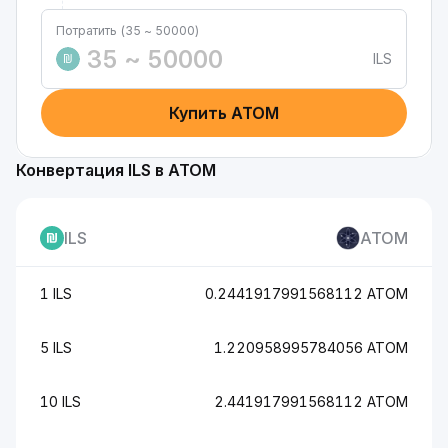
Потратить (35 ~ 50000)
ILS
₪
Купить ATOM
Конвертация ILS в ATOM
ILS
ATOM
1 ILS
0.2441917991568112 ATOM
5 ILS
1.220958995784056 ATOM
10 ILS
2.441917991568112 ATOM