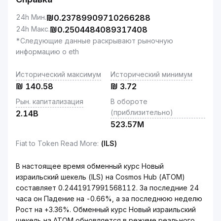
24h Мин.
₪
0.23789909710266288
24h Макс.
₪
0.2504484089317408
*Следующие данные раскрывают рыночную
информацию о eth
Исторический максимум
Исторический минимум
₪
140.58
₪
3.72
Рын. капитализация
В обороте
(приблизительно)
2.14B
523.57M
Fiat to Token Read More
:
(ILS)
В настоящее время обменный курс Новый
израильский шекель (ILS) на Cosmos Hub (ATOM)
составляет 0.2441917991568112. За последние 24
часа он Падение на -0.66%, а за последнюю неделю
Рост на +3.36%. Обменный курс Новый израильский
шекель на ATOM обновляется в режиме реального