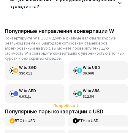
трейдинга?
Популярные направления конвертации W
Конвертируйте W в USD и другие фиатные валюты по курсу в
реальном времени. Благодаря котировкам от мейкеров,
агрегированным на Bybit, вы можете проверить текущую
стоимость W и совершить конвертацию с уверенностью в точных
курсах и без скрытых спредов.
W
to
SGD
W
to
USD
S$0.011
$0.008
W
to
AED
W
to
ARS
د.إ0.031
$12.54
Подробнее
↓
Популярные пары конвертации с USD
BTC
to
USD
ETH
to
USD