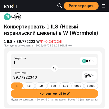
Регистрация
Главная
ILS to W
Конвертировать 1 ILS (Новый
израильский шекель) в W (Wormhole)
1 ILS ≈ 39.772223 W
▼
-0.24%
24h
Последнее обновление
：
2026/08/08 11:15
(
GMT+0
)
Потратите
ILS
Получите ~
W
1
10
50
100
500
1000
10000
Конвертер ILS to W
Нулевые комиссии · Более 350 криптовалют · Более 40 фиатных валют