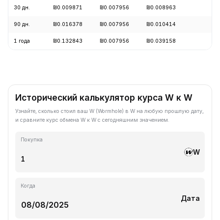
30 дн.
₪0.009871
₪0.007956
₪0.008963
-1
90 дн.
₪0.016378
₪0.007956
₪0.010414
-9
1 года
₪0.132843
₪0.007956
₪0.039158
-8
Исторический калькулятор курса W к W
Узнайте, сколько стоил ваш W (Wormhole) в W на любую прошлую дату,
и сравните курс обмена W к W с сегодняшним значением.
Покупка
W
Когда
Дата