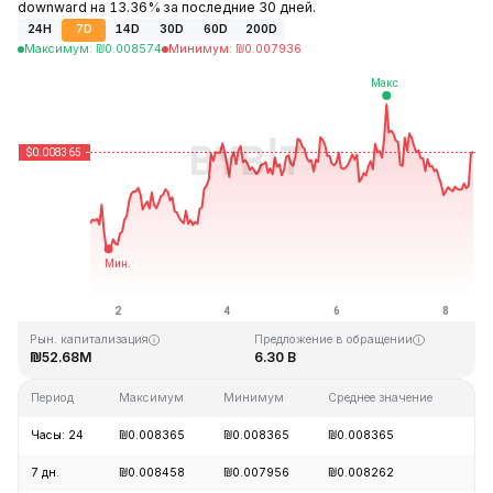
downward на 13.36% за последние 30 дней.
24H
7D
14D
30D
60D
200D
Максимум
:
₪
0.008574
Минимум
:
₪
0.007936
Последнее обновление: 11:15 GMT+0 2026-08-08
Исторический максимум
Исторический минимум
₪1.66
₪0.007825
Рын. капитализация
Предложение в обращении
₪52.68M
6.30 B
Период
Максимум
Минимум
Среднее значение
Из
Часы: 24
₪0.008365
₪0.008365
₪0.008365
-0
7 дн.
₪0.008458
₪0.007956
₪0.008262
+3