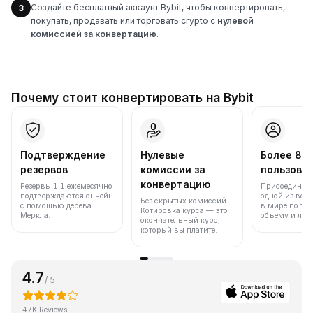
Создайте бесплатный аккаунт Bybit, чтобы конвертировать,
3
покупать, продавать или торговать crypto с
нулевой
комиссией за конвертацию
.
Почему стоит конвертировать на Bybit
Подтверждение
Нулевые
Более 86
резервов
комиссии за
пользова
конвертацию
Резервы 1:1 ежемесячно
Присоединяйт
подтверждаются ончейн
одной из вед
Без скрытых комиссий.
с помощью дерева
в мире по то
Котировка курса — это
Меркла.
объему и лик
окончательный курс,
который вы платите.
4.7
/ 5
47K Reviews