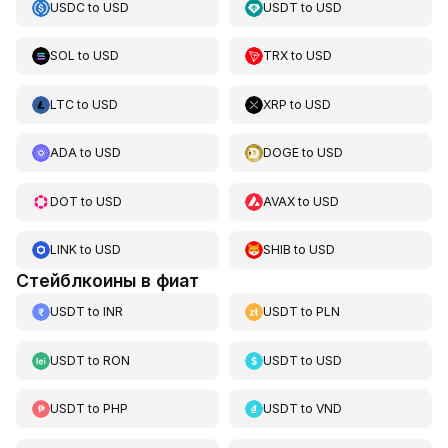
USDC
to
USD
USDT
to
USD
SOL
to
USD
TRX
to
USD
LTC
to
USD
XRP
to
USD
ADA
to
USD
DOGE
to
USD
DOT
to
USD
AVAX
to
USD
LINK
to
USD
SHIB
to
USD
Стейблкоины в фиат
USDT
to
INR
USDT
to
PLN
USDT
to
RON
USDT
to
USD
USDT
to
PHP
USDT
to
VND