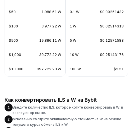
$50
1,988.61 W
0.1 W
$0.00251432
$100
3,977.22 W
1 W
$0.02514318
$500
19,886.11 W
5 W
$0.12571588
$1,000
39,772.22 W
10 W
$0.25143176
$10,000
397,722.23 W
100 W
$2.51
Как конвертировать ILS в W на Bybit
Введите количество ILS, которое хотите конвертировать в W, в
1
калькулятор выше.
Мгновенно смотрите эквивалентную стоимость в W на основе
2
текущего курса обмена ILS к W.