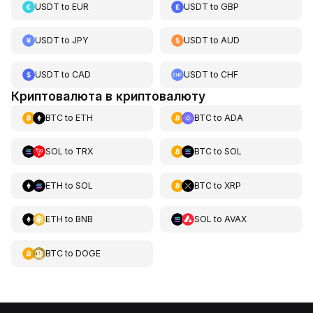
USDT
to
EUR
USDT
to
GBP
USDT
to
JPY
USDT
to
AUD
USDT
to
CAD
USDT
to
CHF
Криптовалюта в криптовалюту
BTC
to
ETH
BTC
to
ADA
SOL
to
TRX
BTC
to
SOL
ETH
to
SOL
BTC
to
XRP
ETH
to
BNB
SOL
to
AVAX
BTC
to
DOGE