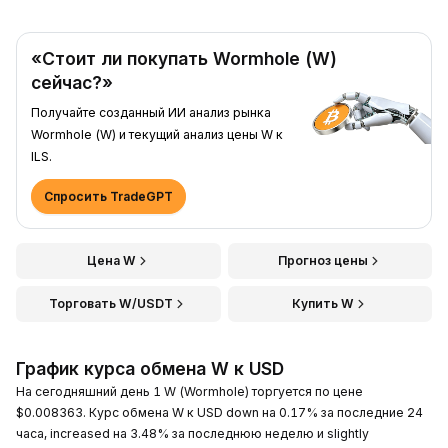
«Стоит ли покупать Wormhole (W)
сейчас?»
Получайте созданный ИИ анализ рынка
Wormhole (W) и текущий анализ цены W к
ILS.
Спросить TradeGPT
Цена W
Прогноз цены
Торговать W/USDT
Купить W
График курса обмена W к USD
На сегодняшний день 1 W (Wormhole) торгуется по цене
$0.008363. Курс обмена W к USD down на 0.17% за последние 24
часа, increased на 3.48% за последнюю неделю и slightly