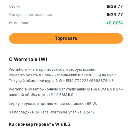
₪39.77
Стоил
₪39.77
Сегодняшнее значение
+
0.00
%
Изменение
Торговать
О Wormhole (W)
Wormhole — это криптовалюта, которую можно
конвертировать в Новый израильский шекель (ILS) на Bybit.
Текущий обменный курс: 1 W = ₪39.77222345893878 ILS.
Wormhole имеет рыночную капитализацию ₪158.03M ILS и 24-
часовой объём торгов ₪12.56M ILS.
Циркулирующее предложение составляет 6B W.
За последние 24 часа Wormhole упал на 0.24%.
Как конвертировать W в ILS