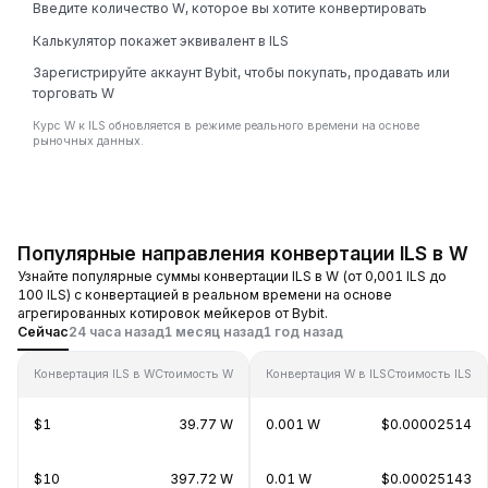
Введите количество W, которое вы хотите конвертировать
Калькулятор покажет эквивалент в ILS
Зарегистрируйте аккаунт Bybit, чтобы покупать, продавать или
торговать W
Курс W к ILS обновляется в режиме реального времени на основе
рыночных данных.
Популярные направления конвертации ILS в W
Узнайте популярные суммы конвертации ILS в W (от 0,001 ILS до
100 ILS) с конвертацией в реальном времени на основе
агрегированных котировок мейкеров от Bybit.
Сейчас
24 часа назад
1 месяц назад
1 год назад
Конвертация ILS в W
Стоимость W
Конвертация W в ILS
Стоимость ILS
$1
39.77 W
0.001 W
$0.00002514
$10
397.72 W
0.01 W
$0.00025143