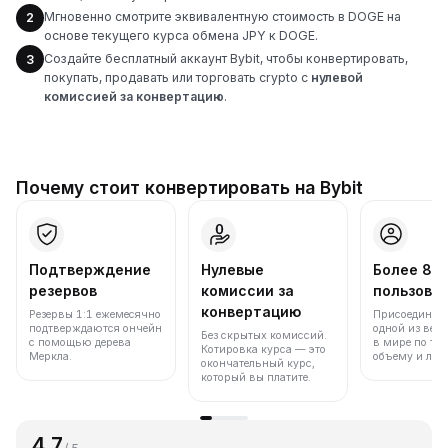
Мгновенно смотрите эквивалентную стоимость в DOGE на
2
основе текущего курса обмена JPY к DOGE.
Создайте бесплатный аккаунт Bybit, чтобы конвертировать,
3
покупать, продавать или торговать crypto с
нулевой
комиссией за конвертацию
.
Почему стоит конвертировать на Bybit
Подтверждение
Нулевые
Более 86
резервов
комиссии за
пользова
конвертацию
Резервы 1:1 ежемесячно
Присоединяйт
подтверждаются ончейн
одной из вед
Без скрытых комиссий.
с помощью дерева
в мире по то
Котировка курса — это
Меркла.
объему и лик
окончательный курс,
который вы платите.
4.7