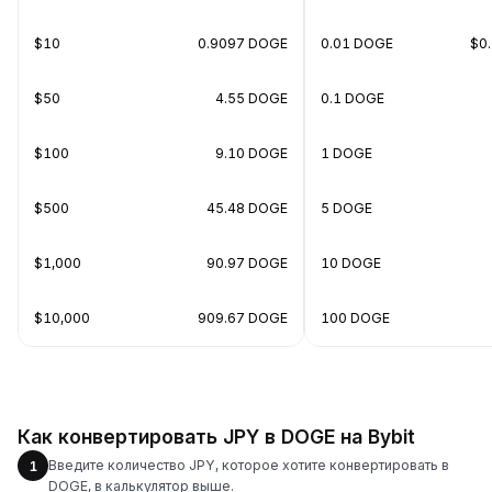
$10
0.9097 DOGE
0.01 DOGE
$0
$50
4.55 DOGE
0.1 DOGE
$100
9.10 DOGE
1 DOGE
$500
45.48 DOGE
5 DOGE
$1,000
90.97 DOGE
10 DOGE
$10,000
909.67 DOGE
100 DOGE
Как конвертировать JPY в DOGE на Bybit
Введите количество JPY, которое хотите конвертировать в
1
DOGE, в калькулятор выше.