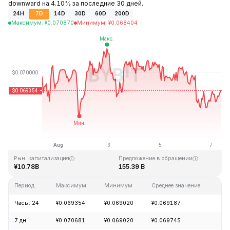
downward на 4.10% за последние 30 дней.
24H
7D
14D
30D
60D
200D
Максимум
:
¥
0.070870
Минимум
:
¥
0.068404
Последнее обновление: 08:51 GMT+0 2026-08-07
Исторический максимум
Исторический минимум
¥0.731578
¥0.000087
Рын. капитализация
Предложение в обращении
¥10.78B
155.39 B
Период
Максимум
Минимум
Среднее значение
Из
Часы: 24
¥0.069354
¥0.069020
¥0.069187
-0
7 дн.
¥0.070681
¥0.069020
¥0.069745
-0