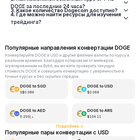
DOGE за последние 24 часа?
3. Какое количество Dogecoin доступно?
4. Где можно найти ресурсы для изучения
трейдинга?
Популярные направления конвертации DOGE
Конвертируйте DOGE в USD и другие фиатные валюты по курсу в
реальном времени. Благодаря котировкам от мейкеров,
агрегированным на Bybit, вы можете проверить текущую
стоимость DOGE и совершить конвертацию с уверенностью в
точных курсах и без скрытых спредов.
DOGE
to
SGD
DOGE
to
USD
S$0.089
$0.069
DOGE
to
AED
DOGE
to
ARS
د.إ0.255
$104.11
Подробнее
↓
Популярные пары конвертации с USD