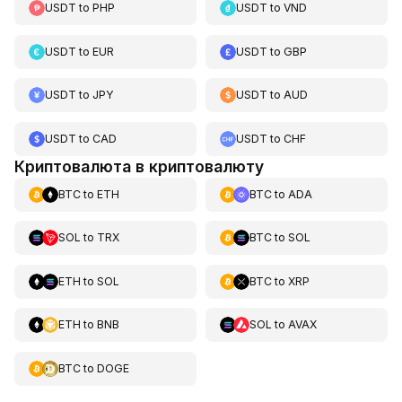
USDT
to
PHP
USDT
to
VND
USDT
to
EUR
USDT
to
GBP
USDT
to
JPY
USDT
to
AUD
USDT
to
CAD
USDT
to
CHF
Криптовалюта в криптовалюту
BTC
to
ETH
BTC
to
ADA
SOL
to
TRX
BTC
to
SOL
ETH
to
SOL
BTC
to
XRP
ETH
to
BNB
SOL
to
AVAX
BTC
to
DOGE