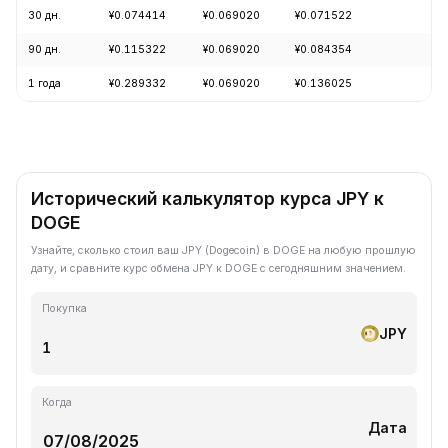
30 дн.
¥0.074414
¥0.069020
¥0.071522
-4
90 дн.
¥0.115322
¥0.069020
¥0.084354
-1
1 года
¥0.289332
¥0.069020
¥0.136025
-6
Исторический калькулятор курса JPY к
DOGE
Узнайте, сколько стоил ваш JPY (Dogecoin) в DOGE на любую прошлую
дату, и сравните курс обмена JPY к DOGE с сегодняшним значением.
Покупка
JPY
Когда
Дата