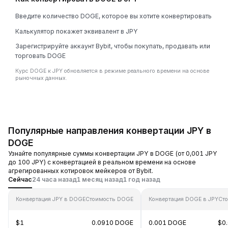
Введите количество DOGE, которое вы хотите конвертировать
Калькулятор покажет эквивалент в JPY
Зарегистрируйте аккаунт Bybit, чтобы покупать, продавать или
торговать DOGE
Курс DOGE к JPY обновляется в режиме реального времени на основе
рыночных данных.
Популярные направления конвертации JPY в
DOGE
Узнайте популярные суммы конвертации JPY в DOGE (от 0,001 JPY
до 100 JPY) с конвертацией в реальном времени на основе
агрегированных котировок мейкеров от Bybit.
Сейчас
24 часа назад
1 месяц назад
1 год назад
Конвертация JPY в DOGE
Стоимость DOGE
Конвертация DOGE в JPY
Сто
$1
0.0910 DOGE
0.001 DOGE
$0