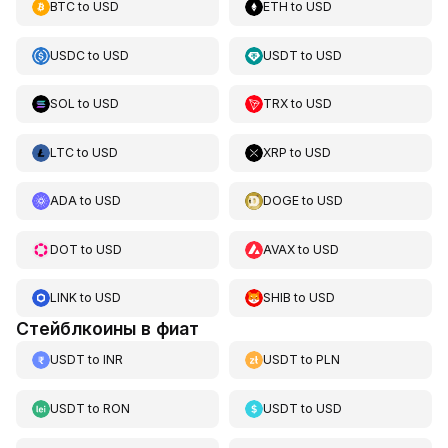
BTC
to
USD
ETH
to
USD
USDC
to
USD
USDT
to
USD
SOL
to
USD
TRX
to
USD
LTC
to
USD
XRP
to
USD
ADA
to
USD
DOGE
to
USD
DOT
to
USD
AVAX
to
USD
LINK
to
USD
SHIB
to
USD
Стейблкоины в фиат
USDT
to
INR
USDT
to
PLN
USDT
to
RON
USDT
to
USD