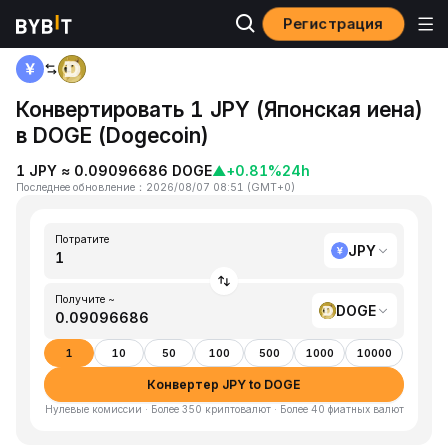
Регистрация
Главная
JPY to DOGE
Конвертировать 1 JPY (Японская иена)
в DOGE (Dogecoin)
1 JPY ≈ 0.09096686 DOGE
▲
+0.81%
24h
Последнее обновление
：
2026/08/07 08:51
(
GMT+0
)
Потратите
JPY
Получите ~
DOGE
1
10
50
100
500
1000
10000
Конвертер JPY to DOGE
Нулевые комиссии · Более 350 криптовалют · Более 40 фиатных валют