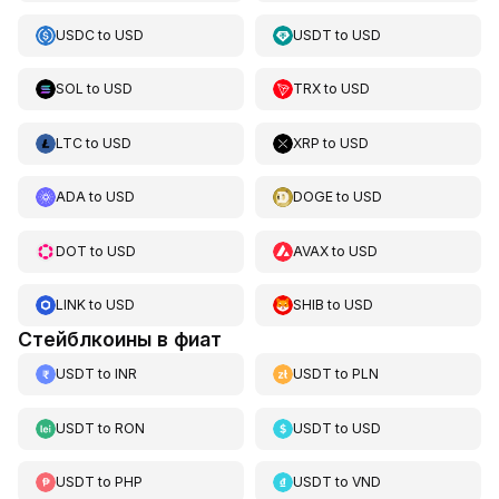
USDC
to
USD
USDT
to
USD
SOL
to
USD
TRX
to
USD
LTC
to
USD
XRP
to
USD
ADA
to
USD
DOGE
to
USD
DOT
to
USD
AVAX
to
USD
LINK
to
USD
SHIB
to
USD
Стейблкоины в фиат
USDT
to
INR
USDT
to
PLN
USDT
to
RON
USDT
to
USD
USDT
to
PHP
USDT
to
VND