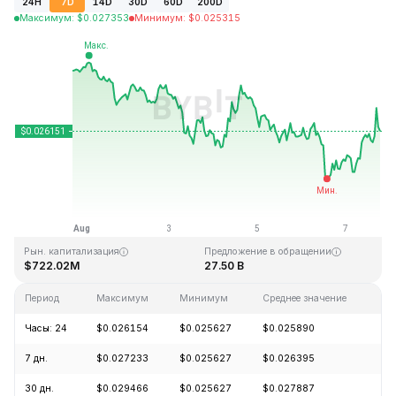
24H
7D
14D
30D
60D
200D
Максимум
:
$
0.027353
Минимум
:
$
0.025315
Последнее обновление: 19:09 GMT+0 2026-08-07
Исторический максимум
Исторический минимум
$0.207411
$0.000171
Рын. капитализация
Предложение в обращении
$722.02M
27.50 B
Период
Максимум
Минимум
Среднее значение
Из
Часы: 24
$0.026154
$0.025627
$0.025890
+2
7 дн.
$0.027233
$0.025627
$0.026395
-3
30 дн.
$0.029466
$0.025627
$0.027887
-1