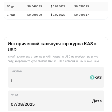
90 дн.
$0.040399
$0.025627
$0.030529
-1
1 года
$0.099309
$0.025627
$0.049317
-6
Исторический калькулятор курса KAS к
USD
Узнайте, сколько стоил ваш KAS (Kaspa) в USD на любую прошлую
дату, и сравните курс обмена KAS к USD с сегодняшним значением.
Покупка
KAS
Когда
Дата