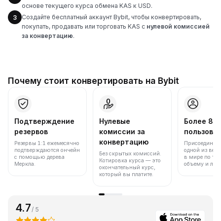
основе текущего курса обмена KAS к USD.
Создайте бесплатный аккаунт Bybit, чтобы конвертировать,
3
покупать, продавать или торговать KAS с
нулевой комиссией
за конвертацию
.
Почему стоит конвертировать на Bybit
Подтверждение
Нулевые
Более 86
резервов
комиссии за
пользова
конвертацию
Резервы 1:1 ежемесячно
Присоединяйт
подтверждаются ончейн
одной из вед
Без скрытых комиссий.
с помощью дерева
в мире по то
Котировка курса — это
Меркла.
объему и лик
окончательный курс,
который вы платите.
4.7
/ 5