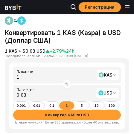
Регистрация
Главная
KAS to USD
Конвертировать 1 KAS (Kaspa) в USD
(Доллар США)
1 KAS ≈ $0.03 USD
▲
+2.79%
24h
Последнее обновление
：
2026/08/07 19:09
(
GMT+0
)
Потратите
KAS
Получите ~
USD
0.001
0.01
0.1
1
5
10
100
Конвертер KAS to USD
Нулевые комиссии · Более 350 криптовалют · Более 40 фиатных валют