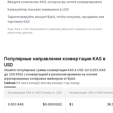
Введите количество KAS, которое вы хотите конвертировать
Калькулятор покажет эквивалент в USD
Зарегистрируйте аккаунт Bybit, чтобы покупать, продавать или
торговать KAS
Курс KAS к USD обновляется в режиме реального времени на основе
рыночных данных.
Популярные направления конвертации KAS в
USD
Узнайте популярные суммы конвертации KAS в USD (от 0,001 KAS
до 100 KAS) с конвертацией в реальном времени на основе
агрегированных котировок мейкеров от Bybit.
Сейчас
24 часа назад
1 месяц назад
1 год назад
Конвертация KAS в USD
Стоимость USD
Конвертация USD в KAS
Стоимо
0.001 KAS
$0.0000262
$1
38.