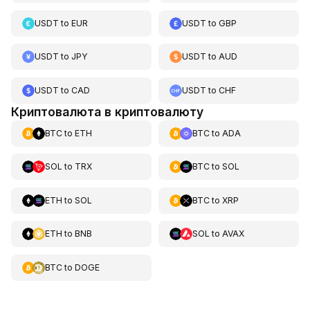
USDT
to
EUR
USDT
to
GBP
USDT
to
JPY
USDT
to
AUD
USDT
to
CAD
USDT
to
CHF
Криптовалюта в криптовалюту
BTC
to
ETH
BTC
to
ADA
SOL
to
TRX
BTC
to
SOL
ETH
to
SOL
BTC
to
XRP
ETH
to
BNB
SOL
to
AVAX
BTC
to
DOGE