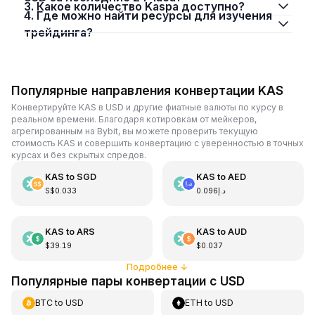
3. Какое количество Kaspa доступно?
4. Где можно найти ресурсы для изучения
трейдинга?
Популярные направления конвертации KAS
Конвертируйте KAS в USD и другие фиатные валюты по курсу в
реальном времени. Благодаря котировкам от мейкеров,
агрегированным на Bybit, вы можете проверить текущую
стоимость KAS и совершить конвертацию с уверенностью в точных
курсах и без скрытых спредов.
KAS
to
SGD
KAS
to
AED
S$0.033
د.إ0.096
KAS
to
ARS
KAS
to
AUD
$39.19
$0.037
Подробнее
↓
Популярные пары конвертации с USD
BTC
to
USD
ETH
to
USD