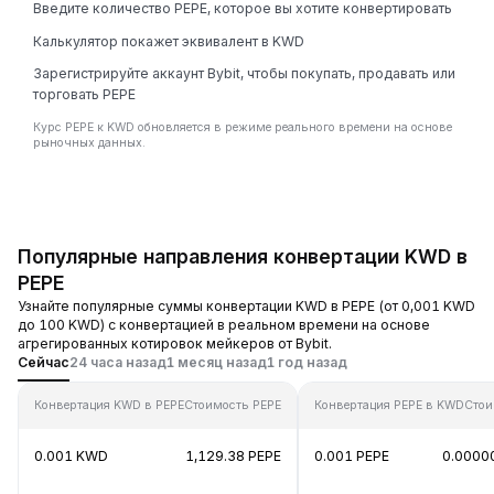
Введите количество PEPE, которое вы хотите конвертировать
Калькулятор покажет эквивалент в KWD
Зарегистрируйте аккаунт Bybit, чтобы покупать, продавать или
торговать PEPE
Курс PEPE к KWD обновляется в режиме реального времени на основе
рыночных данных.
Популярные направления конвертации KWD в
PEPE
Узнайте популярные суммы конвертации KWD в PEPE (от 0,001 KWD
до 100 KWD) с конвертацией в реальном времени на основе
агрегированных котировок мейкеров от Bybit.
Сейчас
24 часа назад
1 месяц назад
1 год назад
Конвертация KWD в PEPE
Стоимость PEPE
Конвертация PEPE в KWD
Стои
0.001 KWD
1,129.38 PEPE
0.001 PEPE
0.0000