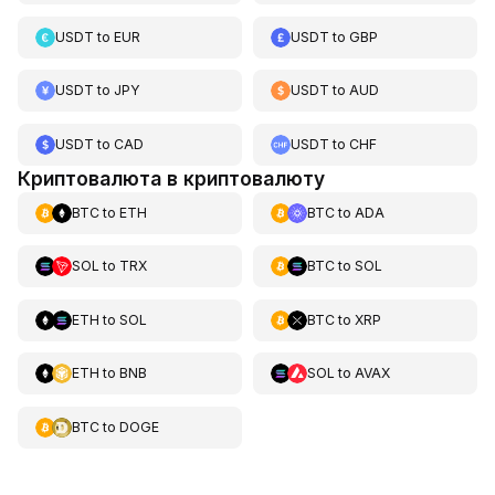
USDT
to
EUR
USDT
to
GBP
USDT
to
JPY
USDT
to
AUD
USDT
to
CAD
USDT
to
CHF
Криптовалюта в криптовалюту
BTC
to
ETH
BTC
to
ADA
SOL
to
TRX
BTC
to
SOL
ETH
to
SOL
BTC
to
XRP
ETH
to
BNB
SOL
to
AVAX
BTC
to
DOGE