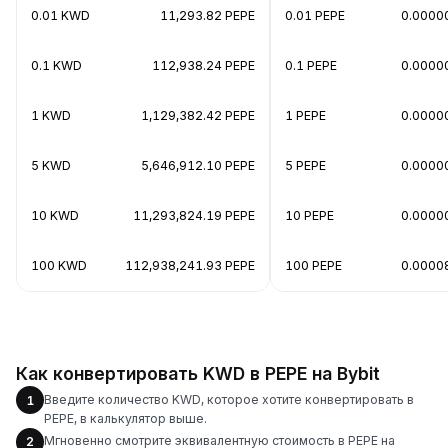
0.01 KWD
11,293.82 PEPE
0.01 PEPE
0.0000
0.1 KWD
112,938.24 PEPE
0.1 PEPE
0.0000
1 KWD
1,129,382.42 PEPE
1 PEPE
0.0000
5 KWD
5,646,912.10 PEPE
5 PEPE
0.0000
10 KWD
11,293,824.19 PEPE
10 PEPE
0.0000
100 KWD
112,938,241.93 PEPE
100 PEPE
0.0000
Как конвертировать KWD в PEPE на Bybit
Введите количество KWD, которое хотите конвертировать в
1
PEPE, в калькулятор выше.
Мгновенно смотрите эквивалентную стоимость в PEPE на
2