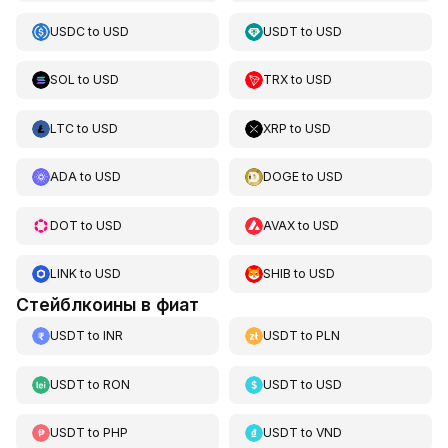
USDC
to
USD
USDT
to
USD
SOL
to
USD
TRX
to
USD
LTC
to
USD
XRP
to
USD
ADA
to
USD
DOGE
to
USD
DOT
to
USD
AVAX
to
USD
LINK
to
USD
SHIB
to
USD
Стейблкоины в фиат
USDT
to
INR
USDT
to
PLN
USDT
to
RON
USDT
to
USD
USDT
to
PHP
USDT
to
VND