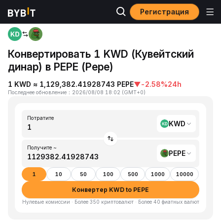
Регистрация
Главная
KWD to PEPE
Конвертировать 1 KWD (Кувейтский
динар) в PEPE (Pepe)
1 KWD ≈ 1,129,382.41928743 PEPE
▼
-2.58%
24h
Последнее обновление
：
2026/08/08 18:02
(
GMT+0
)
Потратите
KWD
Получите ~
PEPE
1
10
50
100
500
1000
10000
Конвертер KWD to PEPE
Нулевые комиссии · Более 350 криптовалют · Более 40 фиатных валют