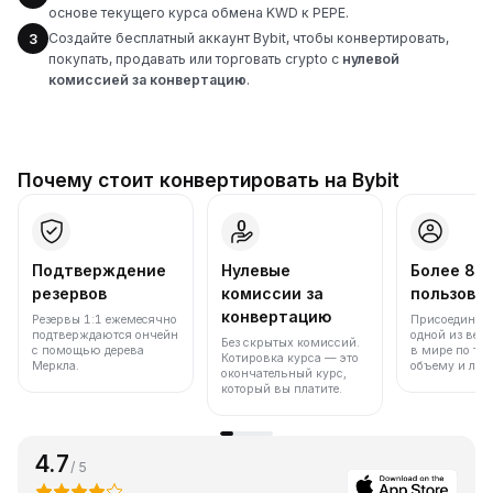
основе текущего курса обмена KWD к PEPE.
Создайте бесплатный аккаунт Bybit, чтобы конвертировать,
3
покупать, продавать или торговать crypto с
нулевой
комиссией за конвертацию
.
Почему стоит конвертировать на Bybit
Подтверждение
Нулевые
Более 86
резервов
комиссии за
пользова
конвертацию
Резервы 1:1 ежемесячно
Присоединяйт
подтверждаются ончейн
одной из вед
Без скрытых комиссий.
с помощью дерева
в мире по то
Котировка курса — это
Меркла.
объему и лик
окончательный курс,
который вы платите.
4.7
/ 5