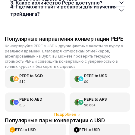
3. Какое количество Pepe доступно?
4. Где можно найти ресурсы для изучения
трейдинга?
Популярные направления конвертации PEPE
Конвертируйте PEPE в USD и другие фиатные валюты по курсу в
реальном времени. Благодаря котировкам от мейкеров,
агрегированным на Bybit, вы можете проверить текущую
стоимость PEPE и совершить конвертацию с уверенностью в
точных курсах и без скрытых спредов.
PEPE
to
SGD
PEPE
to
USD
S$0
$0
PEPE
to
AED
PEPE
to
ARS
د.إ0
$0.004
Подробнее
↓
Популярные пары конвертации с USD
BTC
to
USD
ETH
to
USD