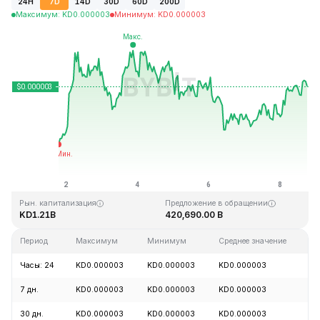
24H
7D
14D
30D
60D
200D
Максимум
:
KD
0.000003
Минимум
:
KD
0.000003
Последнее обновление: 18:02 GMT+0 2026-08-08
Исторический максимум
Исторический минимум
KD0.000028
KD0.000000
Рын. капитализация
Предложение в обращении
KD1.21B
420,690.00 B
Период
Максимум
Минимум
Среднее значение
И
Часы: 24
KD0.000003
KD0.000003
KD0.000003
+
7 дн.
KD0.000003
KD0.000003
KD0.000003
+
30 дн.
KD0.000003
KD0.000003
KD0.000003
+