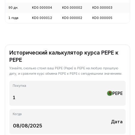
90 дн.
KD0.000004
KD0.000002
KD0.000003
+
1 года
KD0.000012
KD0.000002
KD0.000005
-
Исторический калькулятор курса PEPE к
PEPE
Узнайте, сколько стоил ваш PEPE (Pepe) в PEPE на любую прошлую
дату, и сравните курс обмена PEPE к PEPE с сегодняшним значением.
Покупка
PEPE
Когда
Дата