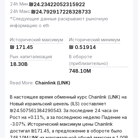
24h Мин.
₪
24.23422052315922
24h Макс.
₪
24.792917228328733
*Следующие данные раскрывают рыночную
информацию о eth
Исторический максимум
Исторический минимум
₪
171.45
₪
0.51914
Рын. капитализация
В обороте
(приблизительно)
18.30B
748.10M
Read More
:
Chainlink (LINK)
В настоящее время обменный курс Chainlink (LINK) на
Новый израильский шекель (ILS) составляет
₪24.507561384290543. За последние 24 часа он
Рост на +0.11%, а за последнюю неделю Падение на
-3.07%. Исторический максимум цены Chainlink
достигал ₪171.45, а предложение в обороте было
748.10M LINK из максимальной общей эмиссии в 1.00B