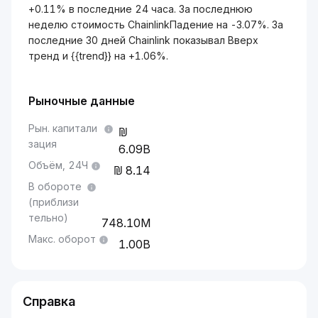
+0.11% в последние 24 часа. За последнюю
неделю стоимость ChainlinkПадение на -3.07%. За
последние 30 дней Chainlink показывал Вверх
тренд и {{trend}} на +1.06%.
Рыночные данные
Рын. капитали
зация
6.09B
Объём, 24Ч
8.14
В обороте
(приблизи
тельно)
748.10M
Макс. оборот
1.00B
Справка