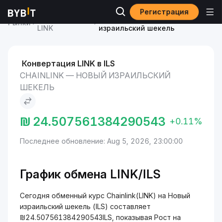
Регистрация
Курс Chainlink
Chainlink to Новый
Рынки
LINK
израильский шекель
Конвертация LINK в ILS
CHAINLINK — НОВЫЙ ИЗРАИЛЬСКИЙ
ШЕКЕЛЬ
₪
24.507561384290543
+0.11%
Последнее обновление: Aug 5, 2026, 23:00:00
График обмена LINK/ILS
Сегодня обменный курс Chainlink(LINK) на Новый
израильский шекель (ILS) составляет
₪24.507561384290543ILS, показывая Рост на