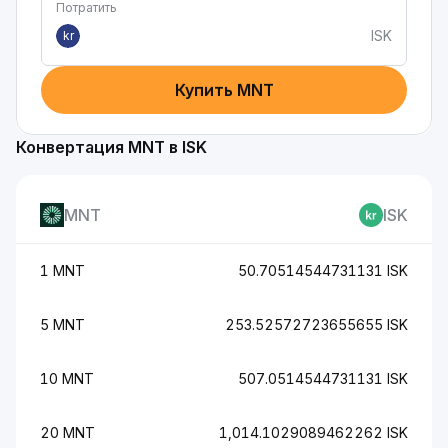
Потратить
ISK
kr
Купить MNT
Конвертация MNT в ISK
MNT
ISK
1 MNT
50.70514544731131 ISK
5 MNT
253.52572723655655 ISK
10 MNT
507.0514544731131 ISK
20 MNT
1,014.1029089462262 ISK