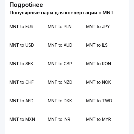
Подробнее
Популярные пары для конвертации с MNT
MNT to EUR
MNT to PLN
MNT to JPY
MNT to USD
MNT to AUD
MNT to ILS
MNT to SEK
MNT to GBP
MNT to RON
MNT to CHF
MNT to NZD
MNT to NOK
MNT to AED
MNT to DKK
MNT to TWD
MNT to MXN
MNT to INR
MNT to MYR