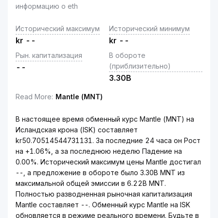
информацию о eth
Исторический максимум
Исторический минимум
kr
--
kr
--
Рын. капитализация
В обороте
(приблизительно)
--
3.30B
Read More
:
Mantle (MNT)
В настоящее время обменный курс Mantle (MNT) на
Исландская крона (ISK) составляет
kr50.70514544731131. За последние 24 часа он Рост
на +1.06%, а за последнюю неделю Падение на
0.00%. Исторический максимум цены Mantle достигал
--, а предложение в обороте было 3.30B MNT из
максимальной общей эмиссии в 6.22B MNT.
Полностью разводненная рыночная капитализация
Mantle составляет --. Обменный курс Mantle на ISK
обновляется в режиме реального времени. Будьте в