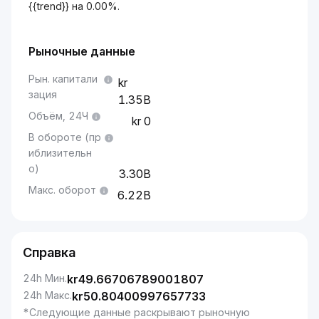
{{trend}} на 0.00%.
Рыночные данные
Рын. капитали
зация
1.35B
Объём, 24Ч
0
В обороте (пр
иблизительн
о)
3.30B
Макс. оборот
6.22B
Справка
24h Мин.
kr
49.66706789001807
24h Макс.
kr
50.80400997657733
*Следующие данные раскрывают рыночную