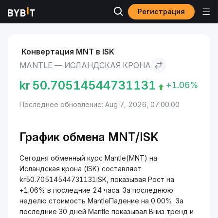
Регистрация
Рынки
Курс Mantle MNT
Mantle to Исландская крона
Конвертация MNT в ISK
MANTLE — ИСЛАНДСКАЯ КРОНА
kr
50.70514544731131
+1.06%
Последнее обновление: Aug 7, 2026, 07:00:00
График обмена MNT/ISK
Сегодня обменный курс Mantle(MNT) на
Исландская крона (ISK) составляет
kr50.70514544731131ISK, показывая Рост на
+1.06% в последние 24 часа. За последнюю
неделю стоимость MantleПадение на 0.00%. За
последние 30 дней Mantle показывал Вниз тренд и