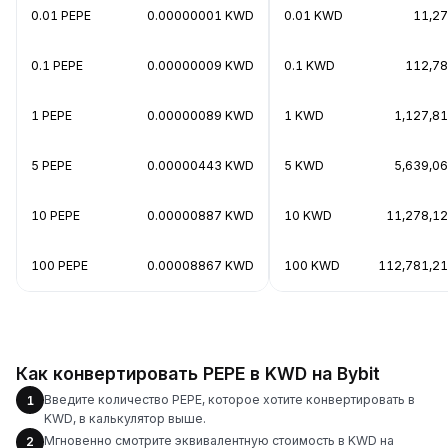
0.01 PEPE
0.00000001 KWD
0.01 KWD
11,27
0.1 PEPE
0.00000009 KWD
0.1 KWD
112,78
1 PEPE
0.00000089 KWD
1 KWD
1,127,81
5 PEPE
0.00000443 KWD
5 KWD
5,639,06
10 PEPE
0.00000887 KWD
10 KWD
11,278,12
100 PEPE
0.00008867 KWD
100 KWD
112,781,21
Как конвертировать PEPE в KWD на Bybit
Введите количество PEPE, которое хотите конвертировать в
1
KWD, в калькулятор выше.
Мгновенно смотрите эквивалентную стоимость в KWD на
2