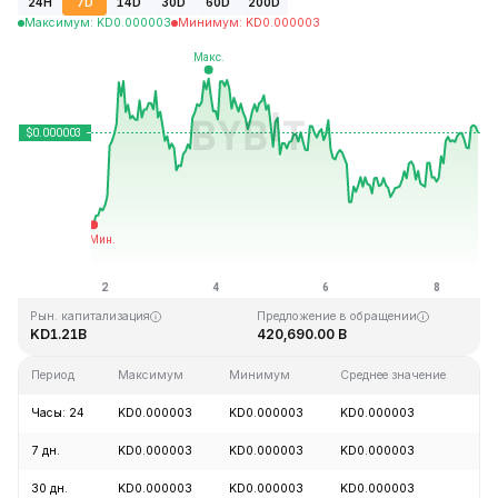
24H
7D
14D
30D
60D
200D
Максимум
:
KD
0.000003
Минимум
:
KD
0.000003
Последнее обновление: 17:39 GMT+0 2026-08-08
Исторический максимум
Исторический минимум
KD0.000028
KD0.000000
Рын. капитализация
Предложение в обращении
KD1.21B
420,690.00 B
Период
Максимум
Минимум
Среднее значение
И
Часы: 24
KD0.000003
KD0.000003
KD0.000003
+
7 дн.
KD0.000003
KD0.000003
KD0.000003
+
30 дн.
KD0.000003
KD0.000003
KD0.000003
+