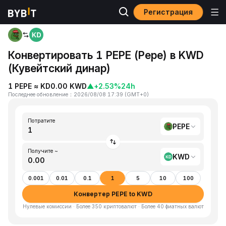
Регистрация
Главная
PEPE to KWD
Конвертировать 1 PEPE (Pepe) в KWD
(Кувейтский динар)
1 PEPE ≈ KD0.00 KWD
▲
+2.53%
24h
Последнее обновление
：
2026/08/08 17:39
(
GMT+0
)
Потратите
PEPE
Получите ~
KWD
0.001
0.01
0.1
1
5
10
100
Конвертер PEPE to KWD
Нулевые комиссии · Более 350 криптовалют · Более 40 фиатных валют