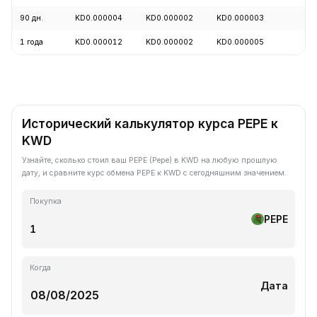
90 дн.
KD0.000004
KD0.000002
KD0.000003
+
1 года
KD0.000012
KD0.000002
KD0.000005
-
Исторический калькулятор курса PEPE к
KWD
Узнайте, сколько стоил ваш PEPE (Pepe) в KWD на любую прошлую
дату, и сравните курс обмена PEPE к KWD с сегодняшним значением.
Покупка
PEPE
Когда
Дата