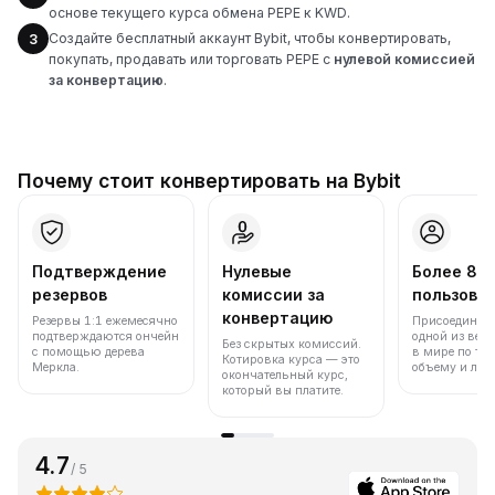
основе текущего курса обмена PEPE к KWD.
Создайте бесплатный аккаунт Bybit, чтобы конвертировать,
3
покупать, продавать или торговать PEPE с
нулевой комиссией
за конвертацию
.
Почему стоит конвертировать на Bybit
Подтверждение
Нулевые
Более 86
резервов
комиссии за
пользова
конвертацию
Резервы 1:1 ежемесячно
Присоединяйт
подтверждаются ончейн
одной из вед
Без скрытых комиссий.
с помощью дерева
в мире по то
Котировка курса — это
Меркла.
объему и лик
окончательный курс,
который вы платите.
4.7
/ 5