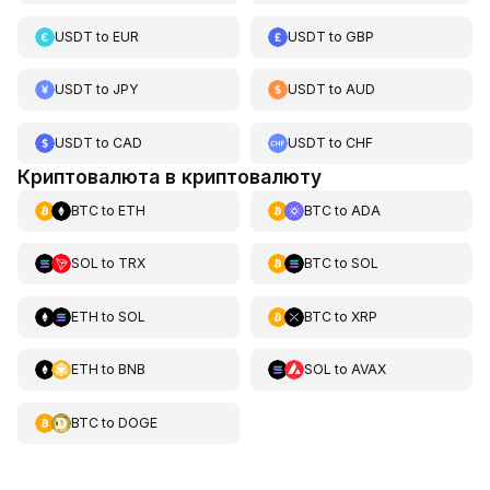
USDT
to
EUR
USDT
to
GBP
USDT
to
JPY
USDT
to
AUD
USDT
to
CAD
USDT
to
CHF
Криптовалюта в криптовалюту
BTC
to
ETH
BTC
to
ADA
SOL
to
TRX
BTC
to
SOL
ETH
to
SOL
BTC
to
XRP
ETH
to
BNB
SOL
to
AVAX
BTC
to
DOGE