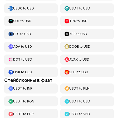
USDC
to
USD
USDT
to
USD
SOL
to
USD
TRX
to
USD
LTC
to
USD
XRP
to
USD
ADA
to
USD
DOGE
to
USD
DOT
to
USD
AVAX
to
USD
LINK
to
USD
SHIB
to
USD
Стейблкоины в фиат
USDT
to
INR
USDT
to
PLN
USDT
to
RON
USDT
to
USD
USDT
to
PHP
USDT
to
VND