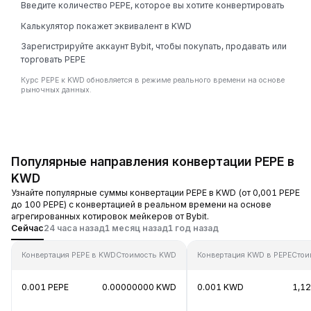
Введите количество PEPE, которое вы хотите конвертировать
Калькулятор покажет эквивалент в KWD
Зарегистрируйте аккаунт Bybit, чтобы покупать, продавать или
торговать PEPE
Курс PEPE к KWD обновляется в режиме реального времени на основе
рыночных данных.
Популярные направления конвертации PEPE в
KWD
Узнайте популярные суммы конвертации PEPE в KWD (от 0,001 PEPE
до 100 PEPE) с конвертацией в реальном времени на основе
агрегированных котировок мейкеров от Bybit.
Сейчас
24 часа назад
1 месяц назад
1 год назад
Конвертация PEPE в KWD
Стоимость KWD
Конвертация KWD в PEPE
Стои
0.001 PEPE
0.00000000 KWD
0.001 KWD
1,12