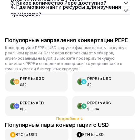
3. Какое количество Pepe доступно?
4. Где можно найти ресурсы для изучения
трейдинга?
Популярные направления конвертации PEPE
Конвертируйте PEPE в USD и другие фиатные валюты по курсу в
реальном времени. Благодаря котировкам от мейкеров,
агрегированным на Bybit, вы можете проверить текущую
стоимость PEPE и совершить конвертацию с уверенностью в
точных курсах и без скрытых спредов.
PEPE
to
SGD
PEPE
to
USD
S$0
$0
PEPE
to
AED
PEPE
to
ARS
د.إ0
$0.004
Подробнее
↓
Популярные пары конвертации с USD
BTC
to
USD
ETH
to
USD