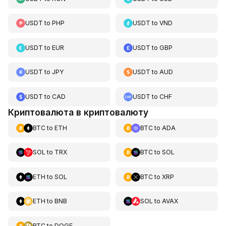
USDT
to
PHP
USDT
to
VND
USDT
to
EUR
USDT
to
GBP
USDT
to
JPY
USDT
to
AUD
USDT
to
CAD
USDT
to
CHF
Криптовалюта в криптовалюту
BTC
to
ETH
BTC
to
ADA
SOL
to
TRX
BTC
to
SOL
ETH
to
SOL
BTC
to
XRP
ETH
to
BNB
SOL
to
AVAX
BTC
to
DOGE