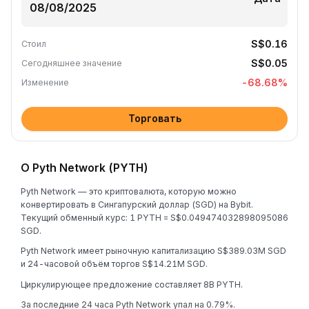
S$0.16
Стоил
S$0.05
Сегодняшнее значение
-68.68
%
Изменение
Торговать
О Pyth Network (PYTH)
Pyth Network — это криптовалюта, которую можно
конвертировать в Сингапурский доллар (SGD) на Bybit.
Текущий обменный курс: 1 PYTH = S$0.049474032898095086
SGD.
Pyth Network имеет рыночную капитализацию S$389.03M SGD
и 24-часовой объём торгов S$14.21M SGD.
Циркулирующее предложение составляет 8B PYTH.
За последние 24 часа Pyth Network упал на 0.79%.