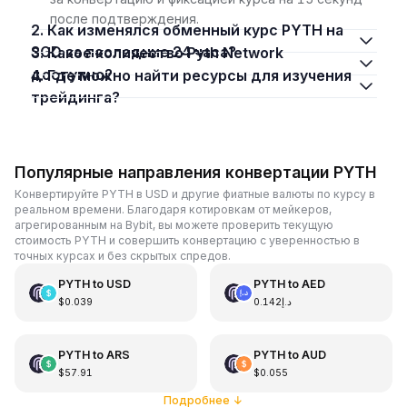
после подтверждения.
2. Как изменялся обменный курс PYTH на
SGD за последние 24 часа?
3. Какое количество Pyth Network
доступно?
4. Где можно найти ресурсы для изучения
трейдинга?
Популярные направления конвертации PYTH
Конвертируйте PYTH в USD и другие фиатные валюты по курсу в
реальном времени. Благодаря котировкам от мейкеров,
агрегированным на Bybit, вы можете проверить текущую
стоимость PYTH и совершить конвертацию с уверенностью в
точных курсах и без скрытых спредов.
PYTH
to
USD
PYTH
to
AED
$0.039
د.إ0.142
PYTH
to
ARS
PYTH
to
AUD
$57.91
$0.055
Подробнее
↓