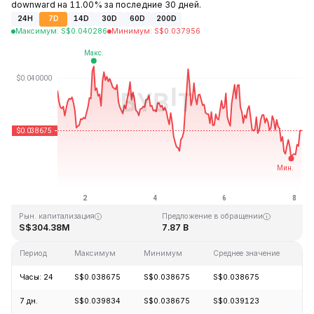
downward на 11.00% за последние 30 дней.
24H
7D
14D
30D
60D
200D
Максимум
:
S$
0.040286
Минимум
:
S$
0.037956
Последнее обновление: 04:47 GMT+0 2026-08-08
Исторический максимум
Исторический минимум
S$1.20
S$0.029535
Рын. капитализация
Предложение в обращении
S$304.38M
7.87 B
Период
Максимум
Минимум
Среднее значение
И
Часы: 24
S$0.038675
S$0.038675
S$0.038675
-
7 дн.
S$0.039834
S$0.038675
S$0.039123
-