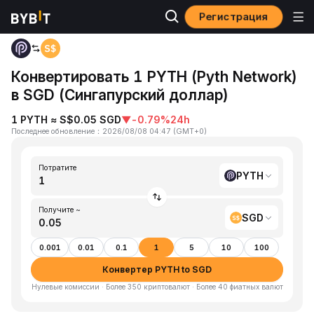
Регистрация
Главная
PYTH to SGD
Конвертировать 1 PYTH (Pyth Network)
в SGD (Сингапурский доллар)
1 PYTH ≈ S$0.05 SGD
▼
-0.79%
24h
Последнее обновление
：
2026/08/08 04:47
(
GMT+0
)
Потратите
PYTH
Получите ~
SGD
0.001
0.01
0.1
1
5
10
100
Конвертер PYTH to SGD
Нулевые комиссии · Более 350 криптовалют · Более 40 фиатных валют