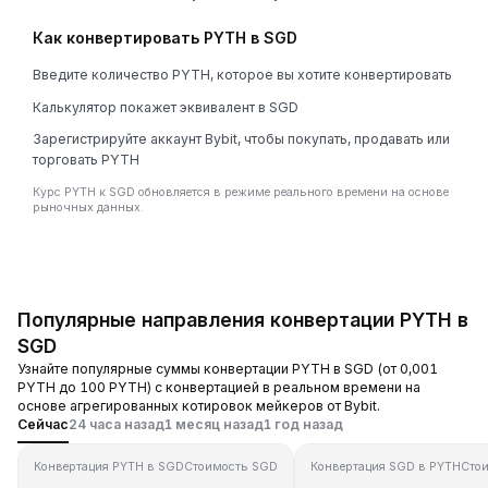
Как конвертировать PYTH в SGD
Введите количество PYTH, которое вы хотите конвертировать
Калькулятор покажет эквивалент в SGD
Зарегистрируйте аккаунт Bybit, чтобы покупать, продавать или
торговать PYTH
Курс PYTH к SGD обновляется в режиме реального времени на основе
рыночных данных.
Популярные направления конвертации PYTH в
SGD
Узнайте популярные суммы конвертации PYTH в SGD (от 0,001
PYTH до 100 PYTH) с конвертацией в реальном времени на
основе агрегированных котировок мейкеров от Bybit.
Сейчас
24 часа назад
1 месяц назад
1 год назад
Конвертация PYTH в SGD
Стоимость SGD
Конвертация SGD в PYTH
Сто