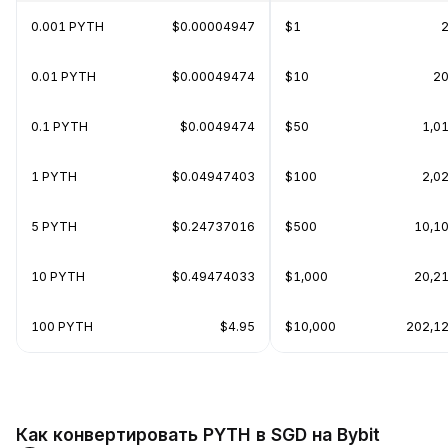
0.001 PYTH
$0.00004947
$1
0.01 PYTH
$0.00049474
$10
20
0.1 PYTH
$0.0049474
$50
1,0
1 PYTH
$0.04947403
$100
2,0
5 PYTH
$0.24737016
$500
10,1
10 PYTH
$0.49474033
$1,000
20,2
100 PYTH
$4.95
$10,000
202,1
Как конвертировать PYTH в SGD на Bybit