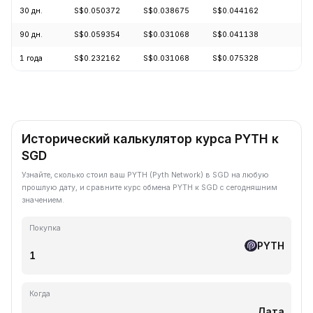
30 дн.
S$0.050372
S$0.038675
S$0.044162
-
90 дн.
S$0.059354
S$0.031068
S$0.041138
+
1 года
S$0.232162
S$0.031068
S$0.075328
-
Исторический калькулятор курса PYTH к
SGD
Узнайте, сколько стоил ваш PYTH (Pyth Network) в SGD на любую
прошлую дату, и сравните курс обмена PYTH к SGD с сегодняшним
значением.
Покупка
PYTH
Когда
Дата