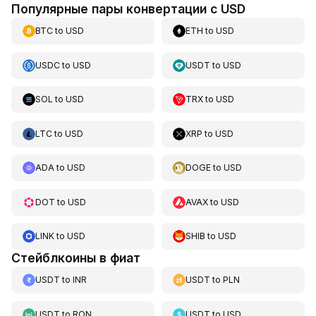
Популярные пары конвертации с USD
BTC
to
USD
ETH
to
USD
USDC
to
USD
USDT
to
USD
SOL
to
USD
TRX
to
USD
LTC
to
USD
XRP
to
USD
ADA
to
USD
DOGE
to
USD
DOT
to
USD
AVAX
to
USD
LINK
to
USD
SHIB
to
USD
Стейблкоины в фиат
USDT
to
INR
USDT
to
PLN
USDT
to
RON
USDT
to
USD