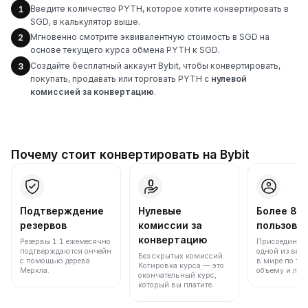
Введите количество PYTH, которое хотите конвертировать в
1
SGD, в калькулятор выше.
Мгновенно смотрите эквивалентную стоимость в SGD на
2
основе текущего курса обмена PYTH к SGD.
Создайте бесплатный аккаунт Bybit, чтобы конвертировать,
3
покупать, продавать или торговать PYTH с
нулевой
комиссией за конвертацию
.
Почему стоит конвертировать на Bybit
Подтверждение
Нулевые
Более 86
резервов
комиссии за
пользова
конвертацию
Резервы 1:1 ежемесячно
Присоединяйт
подтверждаются ончейн
одной из вед
Без скрытых комиссий.
с помощью дерева
в мире по то
Котировка курса — это
Меркла.
объему и лик
окончательный курс,
который вы платите.