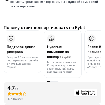
покупать, продавать или торговать SEI с
нулевой комиссией
за конвертацию
.
Почему стоит конвертировать на Bybit
Подтверждение
Нулевые
Более 86
резервов
комиссии за
пользова
конвертацию
Резервы 1:1 ежемесячно
Присоединяйт
подтверждаются ончейн
одной из вед
Без скрытых комиссий.
с помощью дерева
в мире по то
Котировка курса — это
Меркла.
объему и лик
окончательный курс,
который вы платите.
4.7
/ 5
47K Reviews