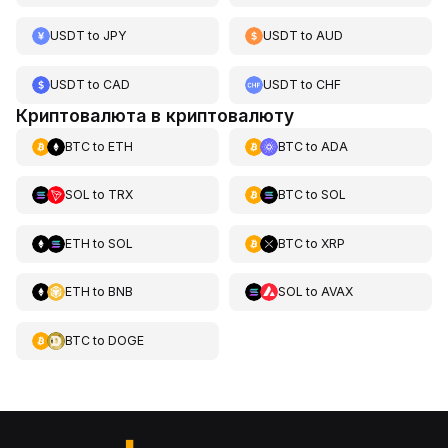
USDT
to
JPY
USDT
to
AUD
USDT
to
CAD
USDT
to
CHF
Криптовалюта в криптовалюту
BTC
to
ETH
BTC
to
ADA
SOL
to
TRX
BTC
to
SOL
ETH
to
SOL
BTC
to
XRP
ETH
to
BNB
SOL
to
AVAX
BTC
to
DOGE