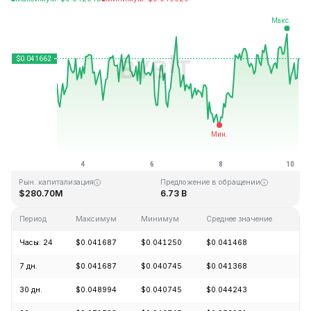
Последнее обновление: 06:03 GMT+0 2026-08-10
Исторический максимум
Исторический минимум
$1.14
$0.040542
Рын. капитализация
Предложение в обращении
$280.70M
6.73 B
Период
Максимум
Минимум
Среднее значение
Из
Часы: 24
$0.041687
$0.041250
$0.041468
+0
7 дн.
$0.041687
$0.040745
$0.041368
+1
30 дн.
$0.048994
$0.040745
$0.044243
-1