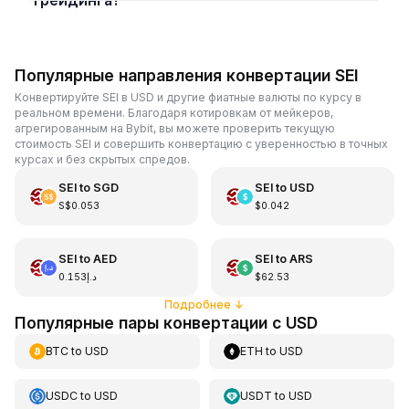
Популярные направления конвертации SEI
Конвертируйте SEI в USD и другие фиатные валюты по курсу в
реальном времени. Благодаря котировкам от мейкеров,
агрегированным на Bybit, вы можете проверить текущую
стоимость SEI и совершить конвертацию с уверенностью в точных
курсах и без скрытых спредов.
SEI
to
SGD
SEI
to
USD
S$0.053
$0.042
SEI
to
AED
SEI
to
ARS
د.إ0.153
$62.53
Подробнее
↓
Популярные пары конвертации с USD
BTC
to
USD
ETH
to
USD
USDC
to
USD
USDT
to
USD