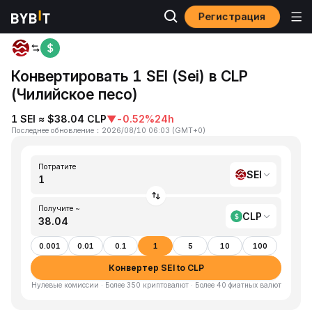
Регистрация
Главная
SEI to CLP
Конвертировать 1 SEI (Sei) в CLP
(Чилийское песо)
1 SEI ≈ $38.04 CLP
▼
-0.52%
24h
Последнее обновление
：
2026/08/10 06:03
(
GMT+0
)
Потратите
SEI
Получите ~
CLP
0.001
0.01
0.1
1
5
10
100
Конвертер SEI to CLP
Нулевые комиссии · Более 350 криптовалют · Более 40 фиатных валют