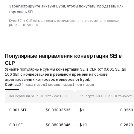
Зарегистрируйте аккаунт Bybit, чтобы покупать, продавать или
торговать SEI
Курс SEI к CLP обновляется в режиме реального времени на основе
рыночных данных.
Популярные направления конвертации SEI в
CLP
Узнайте популярные суммы конвертации SEI в CLP (от 0,001 SEI до
100 SEI) с конвертацией в реальном времени на основе
агрегированных котировок мейкеров от Bybit.
Сейчас
24 часа назад
1 месяц назад
1 год назад
Конвертация SEI в CLP
Стоимость CLP
Конвертация CLP в SEI
Стоимость 
0.001 SEI
$0.03803535
$1
0.0263 
0.01 SEI
$0.38035346
$10
0.2629 