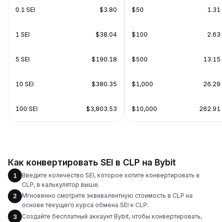
0.1 SEI
$3.80
$50
1.31 
1 SEI
$38.04
$100
2.63 
5 SEI
$190.18
$500
13.15 
10 SEI
$380.35
$1,000
26.29 
100 SEI
$3,803.53
$10,000
262.91 
Как конвертировать SEI в CLP на Bybit
Введите количество SEI, которое хотите конвертировать в
1
CLP, в калькулятор выше.
Мгновенно смотрите эквивалентную стоимость в CLP на
2
основе текущего курса обмена SEI к CLP.
Создайте бесплатный аккаунт Bybit, чтобы конвертировать,
3