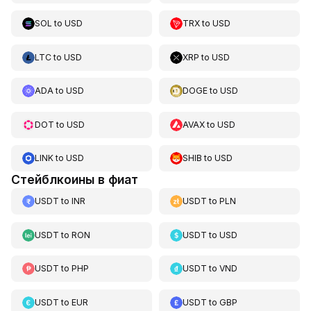
SOL
to
USD
TRX
to
USD
LTC
to
USD
XRP
to
USD
ADA
to
USD
DOGE
to
USD
DOT
to
USD
AVAX
to
USD
LINK
to
USD
SHIB
to
USD
Стейблкоины в фиат
USDT
to
INR
USDT
to
PLN
USDT
to
RON
USDT
to
USD
USDT
to
PHP
USDT
to
VND
USDT
to
EUR
USDT
to
GBP