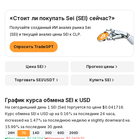
«Стоит ли покупать Sei (SEI) сейчас?»
Получайте созданный ИИ анализ рынка Sei
(SEI) и текущий анализ цены SEI к CLP.
Спросить TradeGPT
Цена SEI
Прогноз цены
Торговать SEI/USDT
Купить SEI
График курса обмена SEI к USD
На сегодняшний день 1 SEI (Sei) торгуется по цене $0.041716.
Курс обмена SEI к USD up на 0.16% за последние 24 часа,
increased на 1.47% за последнюю неделю и slightly downward на
15.99% за последние 30 дней.
24H
7D
14D
30D
60D
200D
Максимум
:
$
0.042043
Минимум
:
$
0.040620