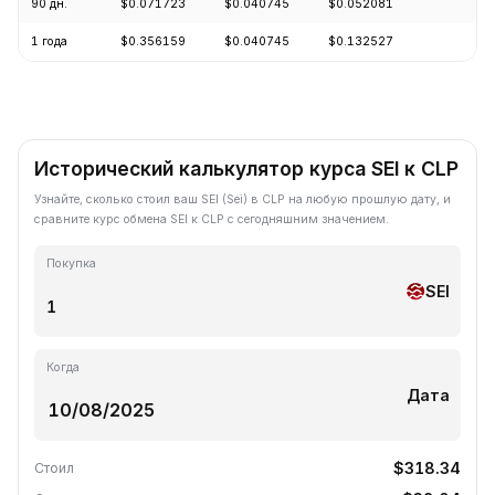
90 дн.
$0.071723
$0.040745
$0.052081
-1
1 года
$0.356159
$0.040745
$0.132527
-8
Исторический калькулятор курса SEI к CLP
Узнайте, сколько стоил ваш SEI (Sei) в CLP на любую прошлую дату, и
сравните курс обмена SEI к CLP с сегодняшним значением.
Покупка
SEI
Когда
Дата
$318.34
Стоил