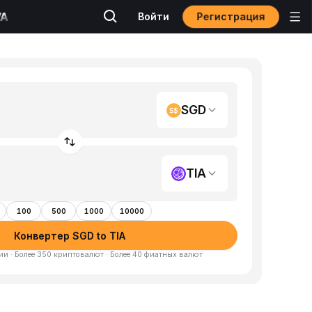
Регистрация
Войти
SGD
TIA
100
500
1000
10000
Конвертер SGD to TIA
и · Более 350 криптовалют · Более 40 фиатных валют