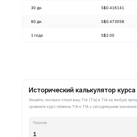
30 дн.
S$0.416141
90 дн.
S$0.473058
1 года
S$2.00
Исторический калькулятор курса 
Узнайте, сколько стоил ваш TIA (Tia) в TIA на любую про
сравните курс обмена TIA к TIA с сегодняшним значение
Покупка