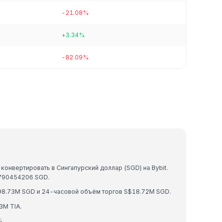
-21.08%
+3.34%
-82.09%
конвертировать в Сингапурский доллар (SGD) на Bybit.
1790454206 SGD.
98.73M SGD и 24-часовой объём торгов S$18.72M SGD.
3M TIA.
%.