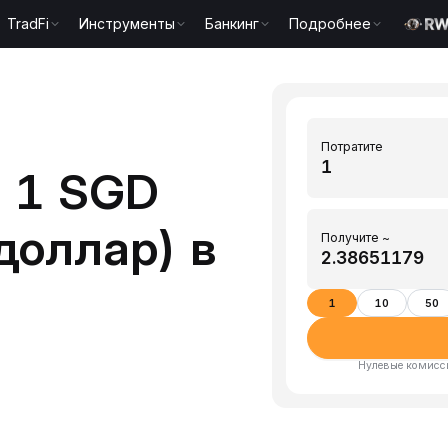
TradFi
Инструменты
Банкинг
Подробнее
Потратите
 1 SGD
доллар) в
Получите ~
1
10
50
Нулевые комисси
)