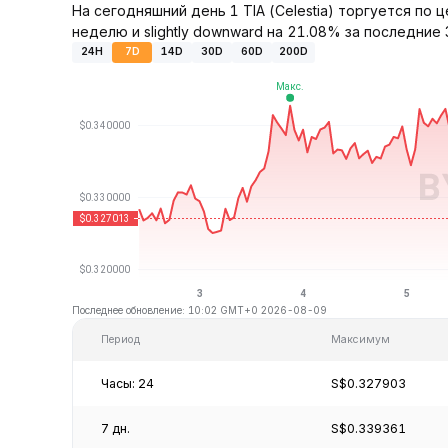
На сегодняшний день 1 TIA (Celestia) торгуется по
неделю и slightly downward на 21.08% за последние 
24H
7D
14D
30D
60D
200D
Последнее обновление: 10:02 GMT+0 2026-08-09
Период
Максимум
Часы: 24
S$0.327903
7 дн.
S$0.339361