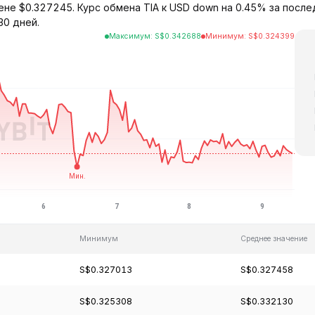
 цене $0.327245. Курс обмена TIA к USD down на 0.45% за посл
30 дней.
Максимум
:
S$
0.342688
Минимум
:
S$
0.324399
Минимум
Среднее значение
S$0.327013
S$0.327458
S$0.325308
S$0.332130