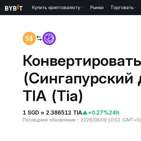
Купить криптовалюту
Рынки
Торговать
Главная
SGD to TIA
Конвертировать
(Сингапурский 
TIA (Tia)
1 SGD ≈ 2.386512 TIA
▲
+0.27%
24h
Последнее обновление
：
2026/08/09 10:02
(
GMT+0