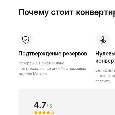
Почему стоит конвертир
Подтверждение резервов
Нулевы
конвер
Резервы 1:1 ежемесячно
подтверждаются ончейн с помощью
Без скрыт
дерева Меркла.
— это око
платите.
4.7
/ 5