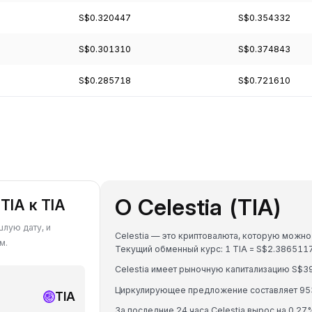
S$0.320447
S$0.354332
S$0.301310
S$0.374843
S$0.285718
S$0.721610
О Celestia (TIA)
TIA к TIA
шлую дату, и
Celestia — это криптовалюта, которую можно 
м.
Текущий обменный курс: 1 TIA = S$2.38651
Celestia имеет рыночную капитализацию S$3
Циркулирующее предложение составляет 95
TIA
За последние 24 часа Celestia вырос на 0.27