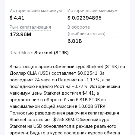
Исторический максимум
Исторический минимум
$
4.41
$
0.02394895
Рын. капитализация
В обороте
(приблизительно)
173.96M
6.81B
Read More
:
Starknet (STRK)
В настоящее время обменный курс Starknet (STRK) на
Доллар США (USD) составляет $0.02541. За
последние 24 часа он Падение на -1.17%, а за
последнюю неделю Рост на +0.77%. Исторический
максимум цены Starknet достигал $4.41, а
предложение в обороте было 6.81B STRK из
максимальной общей эмиссии в 10.00B STRK.
Полностью разводненная рыночная капитализация
Starknet составляет $255.36M. Обменный курс
Starknet на USD обновляется в режиме реального
времени. Будьте в курсе последних курсов обмена