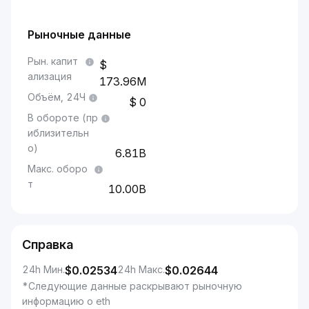
Рыночные данные
Рын. капит
ализация
173.96M
Объём, 24Ч
0
В обороте (пр
иблизительн
о)
6.81B
Макс. оборо
т
10.00B
Справка
24h Мин.
$
0.02534
24h Макс.
$
0.02644
*Следующие данные раскрывают рыночную
информацию о eth