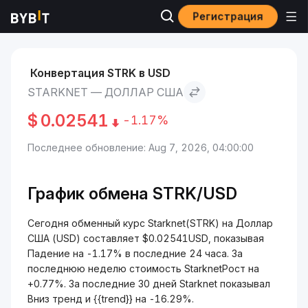
Регистрация
Рынки
Курс Starknet STRK
Starknet to Доллар США
Конвертация STRK в USD
STARKNET — ДОЛЛАР США
$
0.02541
-1.17%
Последнее обновление: Aug 7, 2026, 04:00:00
График обмена STRK/USD
Сегодня обменный курс Starknet(STRK) на Доллар
США (USD) составляет $0.02541USD, показывая
Падение на -1.17% в последние 24 часа. За
последнюю неделю стоимость StarknetРост на
+0.77%. За последние 30 дней Starknet показывал
Вниз тренд и {{trend}} на -16.29%.