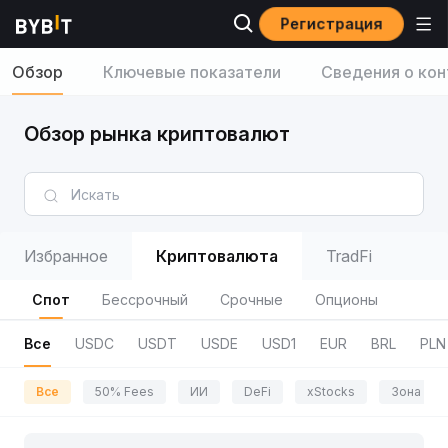
Регистрация
Обзор
Ключевые показатели
Сведения о кон
Обзор рынка криптовалют
Избранное
Криптовалюта
TradFi
Спот
Бессрочный
Срочные
Опционы
Все
USDC
USDT
USDE
USD1
EUR
BRL
PLN
Все
50% Fees
ИИ
DeFi
xStocks
Зона пр