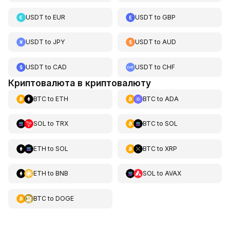
USDT
to
EUR
USDT
to
GBP
USDT
to
JPY
USDT
to
AUD
USDT
to
CAD
USDT
to
CHF
Криптовалюта в криптовалюту
BTC
to
ETH
BTC
to
ADA
SOL
to
TRX
BTC
to
SOL
ETH
to
SOL
BTC
to
XRP
ETH
to
BNB
SOL
to
AVAX
BTC
to
DOGE