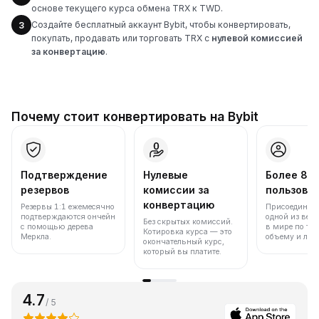
основе текущего курса обмена TRX к TWD.
Создайте бесплатный аккаунт Bybit, чтобы конвертировать,
3
покупать, продавать или торговать TRX с
нулевой комиссией
за конвертацию
.
Почему стоит конвертировать на Bybit
Подтверждение
Нулевые
Более 86
резервов
комиссии за
пользова
конвертацию
Резервы 1:1 ежемесячно
Присоединяйт
подтверждаются ончейн
одной из вед
Без скрытых комиссий.
с помощью дерева
в мире по то
Котировка курса — это
Меркла.
объему и лик
окончательный курс,
который вы платите.
4.7
/ 5