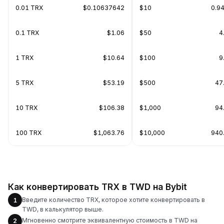
0.01 TRX
$0.10637642
$10
0.9
0.1 TRX
$1.06
$50
4
1 TRX
$10.64
$100
9
5 TRX
$53.19
$500
47
10 TRX
$106.38
$1,000
94
100 TRX
$1,063.76
$10,000
940
Как конвертировать TRX в TWD на Bybit
Введите количество TRX, которое хотите конвертировать в
1
TWD, в калькулятор выше.
Мгновенно смотрите эквивалентную стоимость в TWD на
2