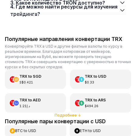
3. Какое количество TRON доступно?
4. Где можно найти ресурсы для изучения
трейдинга?
Популярные направления конвертации TRX
Конвертируйте TRX в USD и другие фиатные валюты по курсу в
реальном времени. Благодаря котировкам от мейкеров,
агрегированным на Bybit, вы можете проверить текущую
стоимость TRX и совершить конвертацию с уверенностью в точных
курсах и без скрытых спредов.
TRX
to
SGD
TRX
to
USD
S$0.421
$0.33
TRX
to
AED
TRX
to
ARS
د.إ1.21
$494.26
Подробнее
↓
Популярные пары конвертации с USD
BTC
to
USD
ETH
to
USD