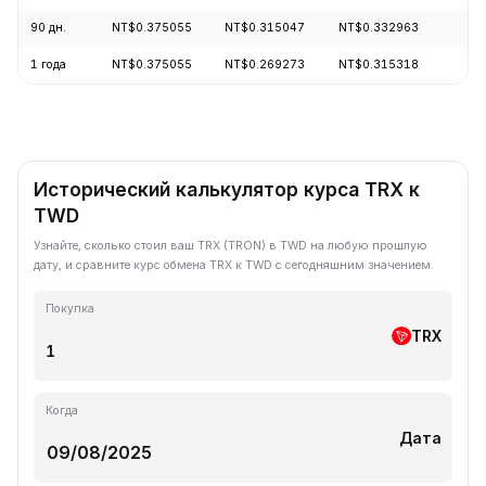
90 дн.
NT$0.375055
NT$0.315047
NT$0.332963
+
1 года
NT$0.375055
NT$0.269273
NT$0.315318
-
Исторический калькулятор курса TRX к
TWD
Узнайте, сколько стоил ваш TRX (TRON) в TWD на любую прошлую
дату, и сравните курс обмена TRX к TWD с сегодняшним значением.
Покупка
TRX
Когда
Дата