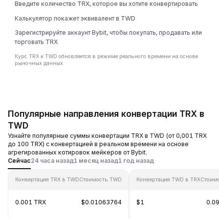
Введите количество TRX, которое вы хотите конвертировать
Калькулятор покажет эквивалент в TWD
Зарегистрируйте аккаунт Bybit, чтобы покупать, продавать или
торговать TRX
Курс TRX к TWD обновляется в режиме реального времени на основе
рыночных данных.
Популярные направления конвертации TRX в
TWD
Узнайте популярные суммы конвертации TRX в TWD (от 0,001 TRX
до 100 TRX) с конвертацией в реальном времени на основе
агрегированных котировок мейкеров от Bybit.
Сейчас
24 часа назад
1 месяц назад
1 год назад
Конвертация TRX в TWD
Стоимость TWD
Конвертация TWD в TRX
Стоим
0.001 TRX
$0.01063764
$1
0.0