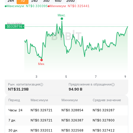
24H
7D
14D
30D
60D
200D
Максимум
:
NT$
0.330395
Минимум
:
NT$
0.325441
Последнее обновление: 03:52 GMT+0 2026-08-09
Исторический максимум
Исторический минимум
NT$0.431288
NT$0.001804
Рын. капитализация
Предложение в обращении
NT$31.29B
94.90 B
Период
Максимум
Минимум
Среднее значение
И
Часы: 24
NT$0.329721
NT$0.328854
NT$0.329287
+
7 дн.
NT$0.329721
NT$0.326387
NT$0.327800
+
30 дн.
NT$0.332011
NT$0.322568
NT$0.327412
-