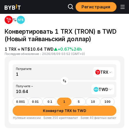
Регистрация
Главная
TRX to TWD
Конвертировать 1 TRX (TRON) в TWD
(Новый тайваньский доллар)
1 TRX ≈ NT$10.64 TWD
▲
+0.67%
24h
Последнее обновление
：
2026/08/09 03:52
(
GMT+0
)
Потратите
TRX
Получите ~
TWD
0.001
0.01
0.1
1
5
10
100
Конвертер TRX to TWD
Нулевые комиссии · Более 350 криптовалют · Более 40 фиатных валют