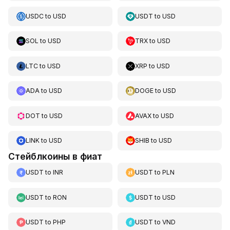
USDC
to
USD
USDT
to
USD
SOL
to
USD
TRX
to
USD
LTC
to
USD
XRP
to
USD
ADA
to
USD
DOGE
to
USD
DOT
to
USD
AVAX
to
USD
LINK
to
USD
SHIB
to
USD
Стейблкоины в фиат
USDT
to
INR
USDT
to
PLN
USDT
to
RON
USDT
to
USD
USDT
to
PHP
USDT
to
VND