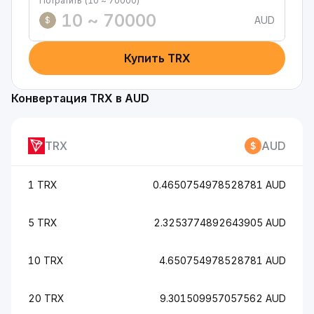
Потратить (10 ~ 70000)
AUD
$
Купить TRX
Конвертация TRX в AUD
TRX
AUD
1 TRX
0.4650754978528781 AUD
5 TRX
2.3253774892643905 AUD
10 TRX
4.650754978528781 AUD
20 TRX
9.301509957057562 AUD