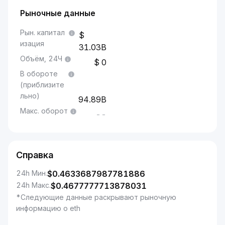
Рыночные данные
Рын. капитал
изация
31.03B
Объём, 24Ч
0
В обороте
(приблизите
льно)
94.89B
Макс. оборот
--
Справка
24h Мин.
$
0.4633687987781886
24h Макс.
$
0.4677777713878031
*Следующие данные раскрывают рыночную
информацию о eth