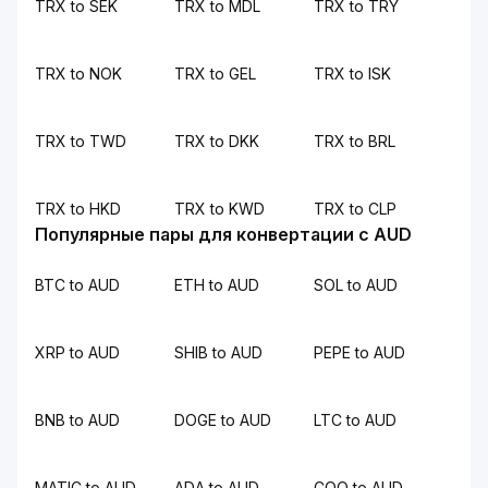
TRX to SEK
TRX to MDL
TRX to TRY
TRX to NOK
TRX to GEL
TRX to ISK
TRX to TWD
TRX to DKK
TRX to BRL
TRX to HKD
TRX to KWD
TRX to CLP
Популярные пары для конвертации с AUD
BTC to AUD
ETH to AUD
SOL to AUD
XRP to AUD
SHIB to AUD
PEPE to AUD
BNB to AUD
DOGE to AUD
LTC to AUD
MATIC to AUD
ADA to AUD
COQ to AUD