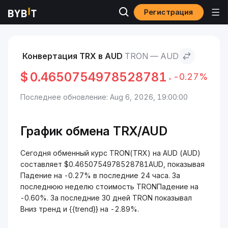
Регистрация
Рынки
Курс TRON TRX
TRON to AUD
Конвертация TRX в AUD
TRON — AUD
$
0.4650754978528781
-0.27%
Последнее обновление: Aug 6, 2026, 19:00:00
График обмена TRX/AUD
Сегодня обменный курс TRON(TRX) на AUD (AUD)
составляет $0.4650754978528781AUD, показывая
Падение на -0.27% в последние 24 часа. За
последнюю неделю стоимость TRONПадение на
-0.60%. За последние 30 дней TRON показывал
Вниз тренд и {{trend}} на -2.89%.