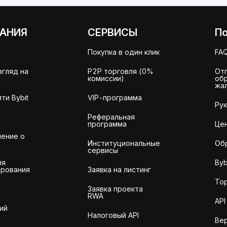
АНИЯ
СЕРВИСЫ
П
Покупка в один клик
FA
згляд на
P2P торговля (0%
От
комиссии)
об
жа
ти Bybit
VIP-программа
Ру
Реферальная
программа
Це
ение о
Институциональные
Об
сервисы
ля
Byb
рования
Заявка на листинг
То
Заявка проекта
RWA
API
ий
Налоговый API
Ве