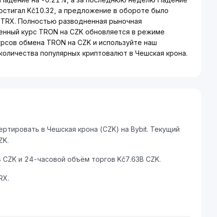
остигал Kč10.32, а предложение в обороте было
- TRX. Полностью разводненная рыночная
енный курс TRON на CZK обновляется в режиме
урсов обмена TRON на CZK и используйте наш
количества популярных криптовалют в Чешская крона.
тировать в Чешская крона (CZK) на Bybit. Текущий
ZK.
CZK и 24-часовой объём торгов Kč7.63B CZK.
RX.