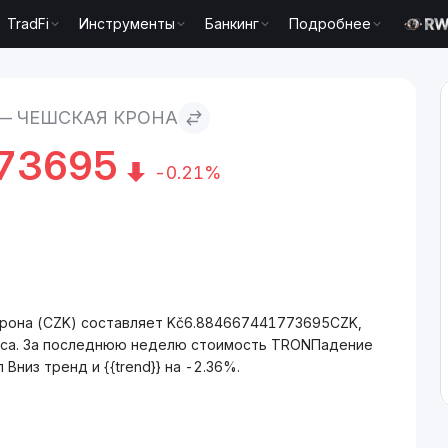
TradFi
Инструменты
Банкинг
Подробнее
— ЧЕШСКАЯ КРОНА
73695
-0.21%
крона (CZK) составляет Kč6.884667441773695CZK,
часа. За последнюю неделю стоимость TRONПадение
Вниз тренд и {{trend}} на -2.36%.