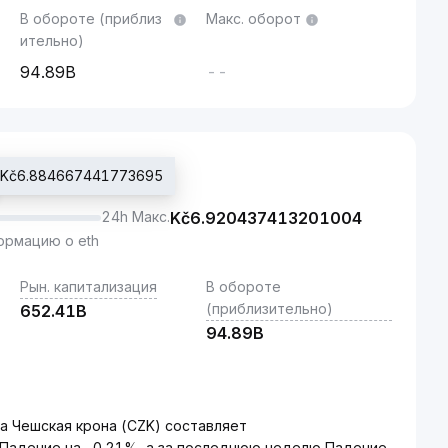
В обороте (приблиз
Макс. оборот
ительно)
94.89B
--
: Kč6.884667441773695
24h Макс.
Kč
6.920437413201004
рмацию о eth
Рын. капитализация
В обороте
(приблизительно)
652.41B
94.89B
а Чешская крона (CZK) составляет
 Падение на -0.21%, а за последнюю неделю Падение