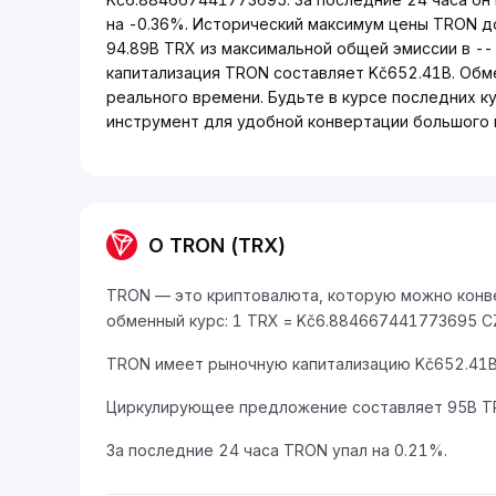
на -0.36%. Исторический максимум цены TRON д
94.89B TRX из максимальной общей эмиссии в -
капитализация TRON составляет Kč652.41B. Обм
реального времени. Будьте в курсе последних к
инструмент для удобной конвертации большого 
О TRON (TRX)
TRON — это криптовалюта, которую можно конвер
обменный курс: 1 TRX = Kč6.884667441773695 C
TRON имеет рыночную капитализацию Kč652.41B 
Циркулирующее предложение составляет 95B T
За последние 24 часа TRON упал на 0.21%.