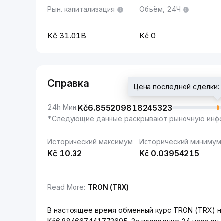
Рын. капитализация
Объём, 24Ч
31.01B
0
Справка
Цена последней сделки
24h Мин.
Kč
6.855209818245323
*Следующие данные раскрывают рыночную инфо
Исторический максимум
Исторический минимум
Kč
10.32
Kč
0.03954215
Read More
:
TRON (TRX)
В настоящее время обменный курс TRON (TRX) н
Kč6.884667441773695. За последние 24 часа он