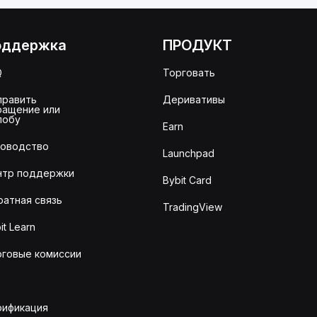
оддержка
ПРОДУКТ
Q
Торговать
править
Деривативы
ращение или
лобу
Earn
ководство
Launchpad
нтр поддержки
Bybit Card
ратная связь
TradingView
it Learn
рговые комиссии
рификация