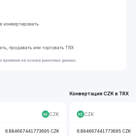
те конвертировать
пать, продавать или торговать TRX
о времени на основе рыночных данных.
Конвертация CZK в TRX
CZK
CZK
6.884667441773695 CZK
6.884667441773695 CZK