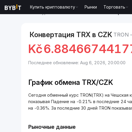
Купить криптовалюту
Рынки
Торговать
Рынки
Курс TRON TRX
TRON to Чешская крона
Конвертация TRX в CZK
TRON 
Kč
6.8846674417
Последнее обновление: Aug 6, 2026, 20:00:00
График обмена TRX/CZK
Сегодня обменный курс TRON(TRX) на Чешская 
показывая Падение на -0.21% в последние 24 
на -0.36%. За последние 30 дней TRON показывал 
Рыночные данные