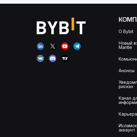
КОМП
О Bybit
Новый в
Mantle
Комьюни
Анонсы
Уведомл
рисках
Канал д
информи
Карьера
Исламск
аккаунт