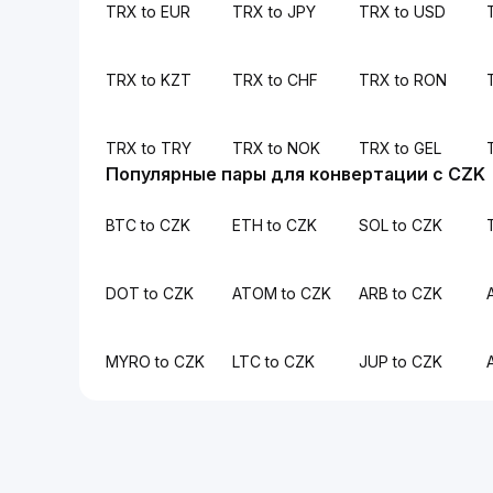
TRX to EUR
TRX to JPY
TRX to USD
TRX to KZT
TRX to CHF
TRX to RON
TRX to TRY
TRX to NOK
TRX to GEL
Популярные пары для конвертации с CZK
BTC to CZK
ETH to CZK
SOL to CZK
DOT to CZK
ATOM to CZK
ARB to CZK
MYRO to CZK
LTC to CZK
JUP to CZK