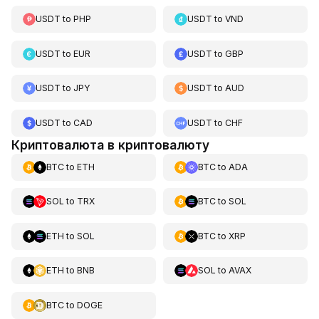
USDT
to
PHP
USDT
to
VND
USDT
to
EUR
USDT
to
GBP
USDT
to
JPY
USDT
to
AUD
USDT
to
CAD
USDT
to
CHF
Криптовалюта в криптовалюту
BTC
to
ETH
BTC
to
ADA
SOL
to
TRX
BTC
to
SOL
ETH
to
SOL
BTC
to
XRP
ETH
to
BNB
SOL
to
AVAX
BTC
to
DOGE