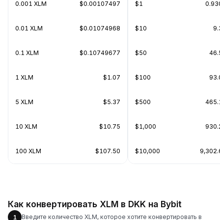
0.001 XLM
$0.00107497
$1
0.93
0.01 XLM
$0.01074968
$10
9.
0.1 XLM
$0.10749677
$50
46.
1 XLM
$1.07
$100
93.
5 XLM
$5.37
$500
465.
10 XLM
$10.75
$1,000
930.
100 XLM
$107.50
$10,000
9,302
Как конвертировать XLM в DKK на Bybit
Введите количество XLM, которое хотите конвертировать в
1