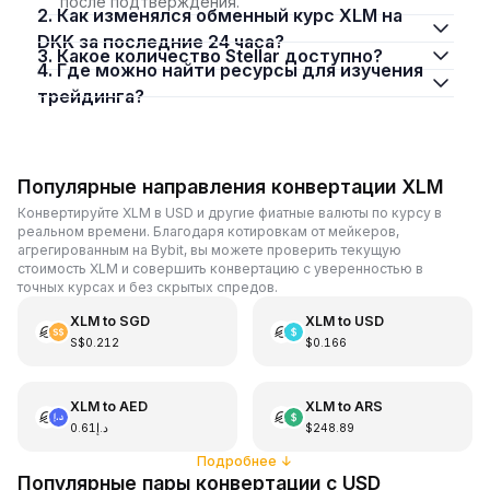
после подтверждения.
2. Как изменялся обменный курс XLM на
DKK за последние 24 часа?
3. Какое количество Stellar доступно?
4. Где можно найти ресурсы для изучения
трейдинга?
Популярные направления конвертации XLM
Конвертируйте XLM в USD и другие фиатные валюты по курсу в
реальном времени. Благодаря котировкам от мейкеров,
агрегированным на Bybit, вы можете проверить текущую
стоимость XLM и совершить конвертацию с уверенностью в
точных курсах и без скрытых спредов.
XLM
to
SGD
XLM
to
USD
S$0.212
$0.166
XLM
to
AED
XLM
to
ARS
د.إ0.61
$248.89
Подробнее
↓
Популярные пары конвертации с USD