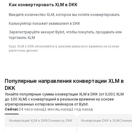
Как конвертировать XLM в DKK
Введите количество XLM, которое вы хотите конвертировать
Калькулятор покажет эквивалент в DKK
Зарегистрируйте аккаунт Bybit, чтобы покупать, продавать или
торговать XLM
Курс XLM к DKK обновляется в режиме реального времени на основе
рыночных данных.
Популярные направления конвертации XLM в
DKK
Узнайте популярные суммы конвертации XLM в DKK (от 0,001 XLM
до 100 XLM) с конвертацией в реальном времени на основе
агрегированных котировок мейкеров от Bybit.
Сейчас
24 часа назад
1 месяц назад
1 год назад
Конвертация XLM в DKK
Стоимость DKK
Конвертация DKK в XLM
Стоимо