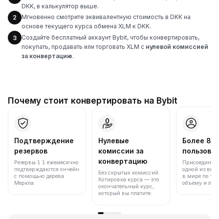
DKK, в калькулятор выше.
Мгновенно смотрите эквивалентную стоимость в DKK на
2
основе текущего курса обмена XLM к DKK.
Создайте бесплатный аккаунт Bybit, чтобы конвертировать,
3
покупать, продавать или торговать XLM с
нулевой комиссией
за конвертацию
.
Почему стоит конвертировать на Bybit
Подтверждение
Нулевые
Более 86
резервов
комиссии за
пользова
конвертацию
Резервы 1:1 ежемесячно
Присоединяйт
подтверждаются ончейн
одной из вед
Без скрытых комиссий.
с помощью дерева
в мире по то
Котировка курса — это
Меркла.
объему и лик
окончательный курс,
который вы платите.