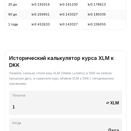
30 дн.
kr0.192016
kr0.161230
kr0.178613
-
90 дн.
kr0.259951
kr0.143327
kr0.185035
-
1 года
kr0.452633
kr0.143327
kr0.236055
-
Исторический калькулятор курса XLM к
DKK
Узнайте, сколько стоил ваш XLM (Stellar Lumens) в DKK на любую
прошлую дату, и сравните курс обмена XLM к DKK с сегодняшним
значением.
Покупка
XLM
Когда
Дата