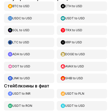
BTC
to
USD
ETH
to
USD
USDC
to
USD
USDT
to
USD
SOL
to
USD
TRX
to
USD
LTC
to
USD
XRP
to
USD
ADA
to
USD
DOGE
to
USD
DOT
to
USD
AVAX
to
USD
LINK
to
USD
SHIB
to
USD
Стейблкоины в фиат
USDT
to
INR
USDT
to
PLN
USDT
to
RON
USDT
to
USD