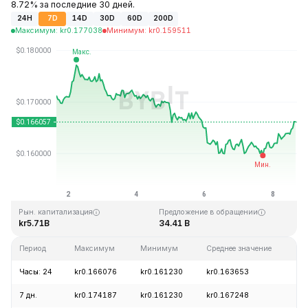
8.72% за последние 30 дней.
24H
7D
14D
30D
60D
200D
Максимум
:
kr
0.177038
Минимум
:
kr
0.159511
Последнее обновление: 15:50 GMT+0 2026-08-08
Исторический максимум
Исторический минимум
kr0.875563
kr0.000476
Рын. капитализация
Предложение в обращении
kr5.71B
34.41 B
Период
Максимум
Минимум
Среднее значение
Из
Часы: 24
kr0.166076
kr0.161230
kr0.163653
+
7 дн.
kr0.174187
kr0.161230
kr0.167248
-