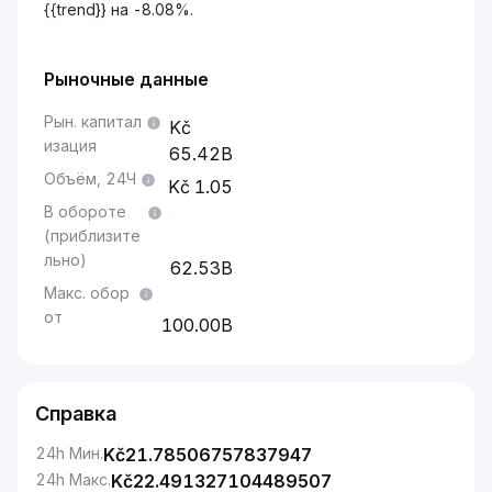
{{trend}} на -8.08%.
Рыночные данные
Рын. капитал
изация
65.42B
Объём, 24Ч
1.05
В обороте
(приблизите
льно)
62.53B
Макс. обор
от
100.00B
Справка
24h Мин.
Kč
21.78506757837947
24h Макс.
Kč
22.491327104489507