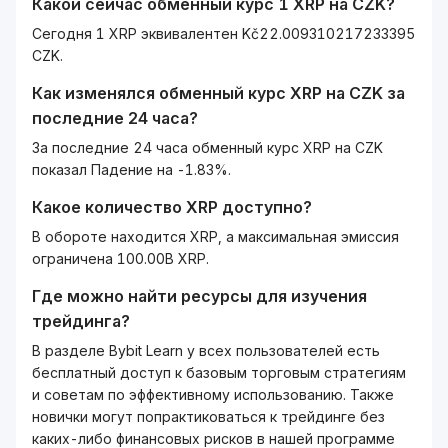
Какой сейчас обменный курс 1
XRP
на
CZK
?
Сегодня 1 XRP эквивалентен Kč22.009310217233395
CZK.
Как изменялся обменный курс
XRP
на
CZK
за
последние 24 часа?
За последние 24 часа обменный курс XRP на CZK
показал Падение на -1.83%.
Какое количество
XRP
доступно?
В обороте находится XRP, а максимальная эмиссия
ограничена 100.00B XRP.
Где можно найти ресурсы для изучения
трейдинга?
В разделе Bybit Learn у всех пользователей есть
бесплатный доступ к базовым торговым стратегиям
и советам по эффективному использованию. Также
новички могут попрактиковаться к трейдинге без
каких-либо финансовых рисков в нашей программе