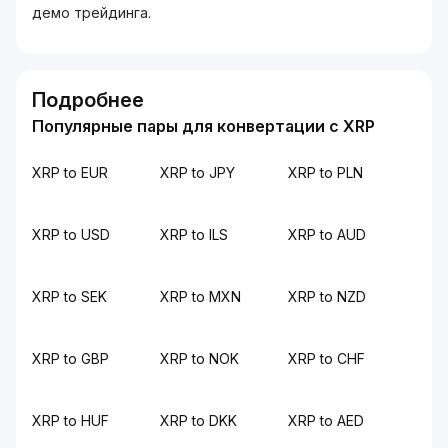
демо трейдинга.
Подробнее
Популярные пары для конвертации с XRP
XRP to EUR
XRP to JPY
XRP to PLN
XRP to USD
XRP to ILS
XRP to AUD
XRP to SEK
XRP to MXN
XRP to NZD
XRP to GBP
XRP to NOK
XRP to CHF
XRP to HUF
XRP to DKK
XRP to AED