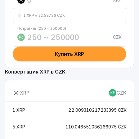
1 XRP ≈ 22.53736 CZK
Потратить (250 ~ 250000)
CZK
Kč
Купить XRP
Конвертация XRP в CZK
XRP
CZK
1 XRP
22.009310217233395 CZK
5 XRP
110.046551086166975 CZK