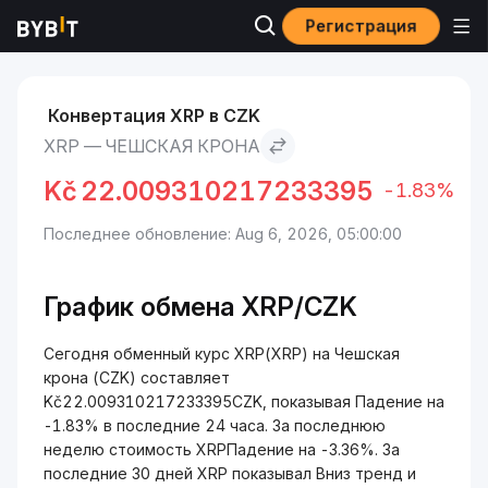
Регистрация
Рынки
Курс XRP XRP
XRP to Чешская крона
Конвертация XRP в CZK
XRP — ЧЕШСКАЯ КРОНА
Kč
22.009310217233395
-1.83%
Последнее обновление: Aug 6, 2026, 05:00:00
График обмена XRP/CZK
Сегодня обменный курс XRP(XRP) на Чешская
крона (CZK) составляет
Kč22.009310217233395CZK, показывая Падение на
-1.83% в последние 24 часа. За последнюю
неделю стоимость XRPПадение на -3.36%. За
последние 30 дней XRP показывал Вниз тренд и