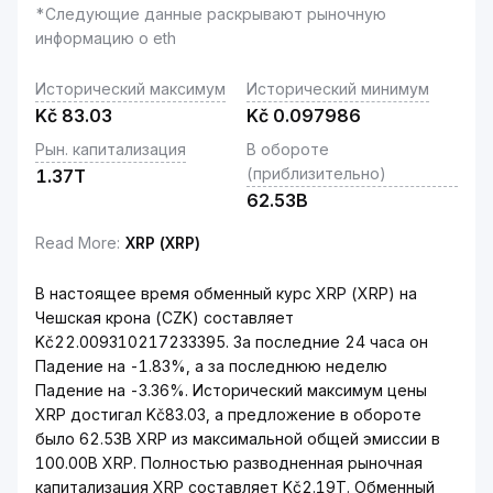
*Следующие данные раскрывают рыночную
информацию о eth
Исторический максимум
Исторический минимум
Kč
83.03
Kč
0.097986
Рын. капитализация
В обороте
(приблизительно)
1.37T
62.53B
Read More
:
XRP (XRP)
В настоящее время обменный курс XRP (XRP) на
Чешская крона (CZK) составляет
Kč22.009310217233395. За последние 24 часа он
Падение на -1.83%, а за последнюю неделю
Падение на -3.36%. Исторический максимум цены
XRP достигал Kč83.03, а предложение в обороте
было 62.53B XRP из максимальной общей эмиссии в
100.00B XRP. Полностью разводненная рыночная
капитализация XRP составляет Kč2.19T. Обменный