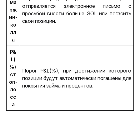
ма
отправляется электронное письмо с 
рж
просьбой внести больше SOL или погасить 
ин-
свои позиции.
ко
лл
а
P&
L(
%) 
Порог P&L(%), при достижении которого 
ст
позиции будут автоматически погашены для 
оп-
покрытия займа и процентов.
ло
сс
а