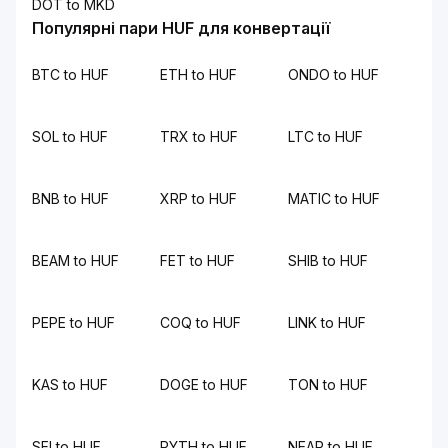
DOT to MKD
Популярні пари HUF для конвертації
BTC to HUF
ETH to HUF
ONDO to HUF
SOL to HUF
TRX to HUF
LTC to HUF
BNB to HUF
XRP to HUF
MATIC to HUF
BEAM to HUF
FET to HUF
SHIB to HUF
PEPE to HUF
COQ to HUF
LINK to HUF
KAS to HUF
DOGE to HUF
TON to HUF
SEI to HUF
PYTH to HUF
NEAR to HUF