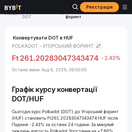
Реєстрація
Ціна Polkadot
Polkadot to Угорський
Ринки
DOT
форинт
Конвертувати DOT в HUF
POLKADOT – УГОРСЬКИЙ ФОРИНТ
Ft
261.20283047343474
-2.43%
Останні зміни: Aug 6, 2026, 09:00:00.
Графік курсу конвертації
DOT/HUF
Сьогодні курс Polkadot (DOT) до Угорський форинт
(HUF) становить Ft261.20283047343474 HUF після
Падіння -2.43% за останні 24 години. За минулий
тиждень вартість Polkadot Зростання на +7.86%.