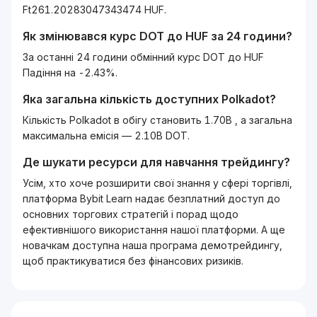
Ft261.20283047343474 HUF.
Як змінювався курс
DOT
до
HUF
за 24 години?
За останні 24 години обмінний курс DOT до HUF
Падіння на -2.43%.
Яка загальна кількість доступних
Polkadot
?
Кількість Polkadot в обігу становить 1.70B , а загальна
максимальна емісія — 2.10B DOT.
Де шукати ресурси для навчання трейдингу?
Усім, хто хоче розширити свої знання у сфері торгівлі,
платформа Bybit Learn надає безплатний доступ до
основних торгових стратегій і порад щодо
ефективнішого використання нашої платформи. А ще
новачкам доступна наша програма демотрейдингу,
щоб практикуватися без фінансових ризиків.