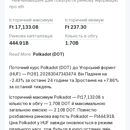
*Нижченаведені дані показують ринкову інформацію
про eth
Історичний максимум
Історичний мінімум
Ft
17,133.08
Ft
237.30
Ринкова капіталізація
Кількість в обігу
444.91B
1.70B
Read More
:
Polkadot (DOT)
Поточний курс Polkadot (DOT) до Угорський форинт
(HUF) — Ft261.20283047343474. Він Падіння на
-2.43% за останні 24 години та Зростання на +7.86%
за останній тиждень.
Історичний максимум Polkadot — Ft17,133.08 з
кількістю в обігу — 1.70B DOT й максимальною
загальною емісією — 2.10B DOT. Повністю
розбавлена ринкова вартість Polkadot — Ft444.91B.
Ціна Polkadot у HUF завжди оновлюється в режимі
реального часу, тож будьте в курсі останніх змін