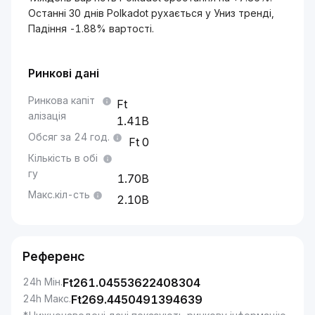
Останні 30 днів Polkadot рухається у Униз тренді,
Падіння -1.88% вартості.
Ринкові дані
Ринкова капіт
алізація
1.41B
Обсяг за 24 год.
0
Кількість в обі
гу
1.70B
Макс.кіл-сть
2.10B
Референс
24h Мін.
Ft
261.04553622408304
24h Макс.
Ft
269.4450491394639