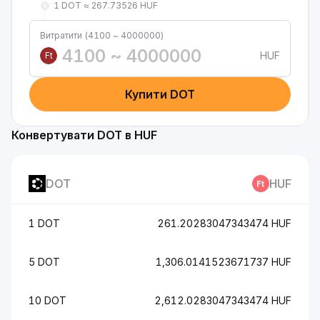
1 DOT ≈ 267.73526 HUF
Витратити (4100 ~ 4000000)
HUF
Ft
Купити DOT
Конвертувати DOT в HUF
DOT
HUF
1 DOT
261.20283047343474 HUF
5 DOT
1,306.0141523671737 HUF
10 DOT
2,612.0283047343474 HUF