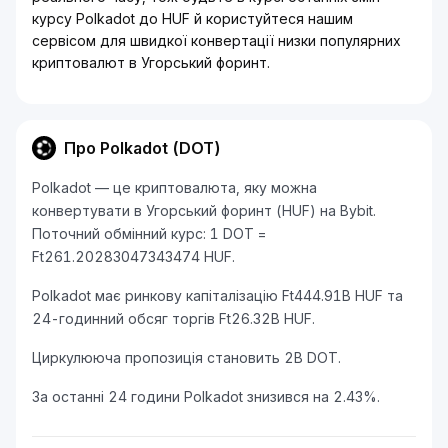
курсу Polkadot до HUF й користуйтеся нашим
сервісом для швидкої конвертації низки популярних
криптовалют в Угорський форинт.
Про Polkadot (DOT)
Polkadot — це криптовалюта, яку можна
конвертувати в Угорський форинт (HUF) на Bybit.
Поточний обмінний курс: 1 DOT =
Ft261.20283047343474 HUF.
Polkadot має ринкову капіталізацію Ft444.91B HUF та
24-годинний обсяг торгів Ft26.32B HUF.
Циркулююча пропозиція становить 2B DOT.
За останні 24 години Polkadot знизився на 2.43%.