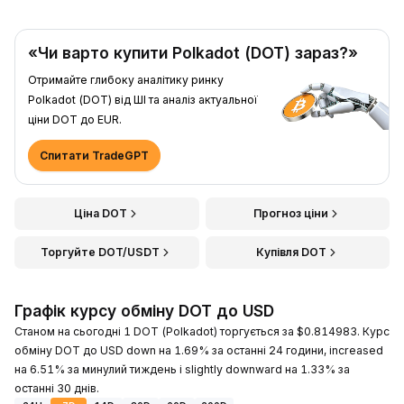
«Чи варто купити Polkadot (DOT) зараз?»
Отримайте глибоку аналітику ринку
Polkadot (DOT) від ШІ та аналіз актуальної
ціни DOT до EUR.
Спитати TradeGPT
Ціна DOT
Прогноз ціни
Торгуйте DOT/USDT
Купівля DOT
Графік курсу обміну DOT до USD
Станом на сьогодні 1 DOT (Polkadot) торгується за $0.814983. Курс
обміну DOT до USD down на 1.69% за останні 24 години, increased
на 6.51% за минулий тиждень і slightly downward на 1.33% за
останні 30 днів.