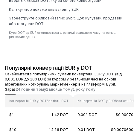
Введіть кількість DOT, яку ви хочете конвертувати
Калькулятор покаже еквівалент у EUR
Зареєструйте обліковий запис Bybit, щоб купувати, продавати
або торгувати DOT
Курс DOT до EUR оновлюється в режимі реального часу на основі
ринкових даних.
Популярні конвертації EUR у DOT
Ознайомтеся з популярними сумами конвертації EUR у DOT (від
0,001 EUR до 100 EUR) за курсом у реальному часі на основі
агрегованих котирувань маркетмейкерів на платформі Bybit.
Зараз
24 години тому
1 місяць тому
1 року тому
Конвертація EUR у DOT
Вартість DOT
Конвертація DOT у EUR
Вартість E
$1
1.42 DOT
0.001 DOT
$0.00070
$10
14.16 DOT
0.01 DOT
$0.0070600