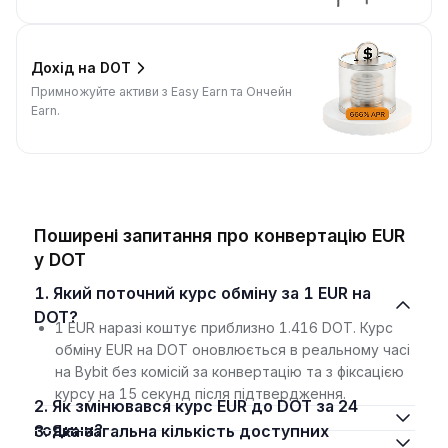
Дохід на DOT
Примножуйте активи з Easy Earn та Ончейн
Earn.
Поширені запитання про конвертацію EUR
у DOT
1. Який поточний курс обміну за 1 EUR на
DOT?
1 EUR наразі коштує приблизно 1.416 DOT. Курс
обміну EUR на DOT оновлюється в реальному часі
на Bybit без комісій за конвертацію та з фіксацією
курсу на 15 секунд після підтвердження.
2. Як змінювався курс EUR до DOT за 24
години?
3. Яка загальна кількість доступних