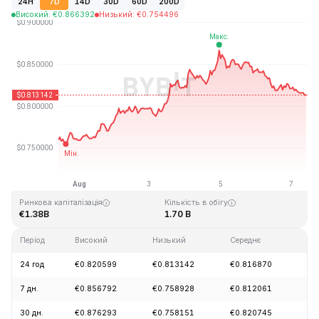
24H
7D
14D
30D
60D
200D
Високий
:
€
0.866392
Низький
:
€
0.754496
Останнє оновлення: 2026-08-07, 09:44 GMT+0
Історичний максимум
Історичний мінімум
€54.98
€0.746764
Ринкова капіталізація
Кількість в обігу
€1.38B
1.70 B
Період
Високий
Низький
Середнє
Зм
24 год
€0.820599
€0.813142
€0.816870
-1
7 дн.
€0.856792
€0.758928
€0.812061
+6
30 дн.
€0.876293
€0.758151
€0.820745
-1