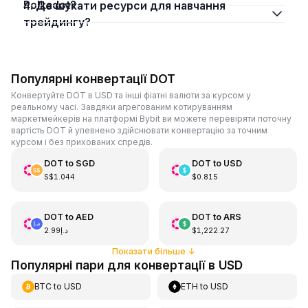
Polkadot?
4. Де шукати ресурси для навчання
трейдингу?
Популярні конвертації DOT
Конвертуйте DOT в USD та інші фіатні валюти за курсом у
реальному часі. Завдяки агрегованим котируванням
маркетмейкерів на платформі Bybit ви можете перевіряти поточну
вартість DOT й упевнено здійснювати конвертацію за точним
курсом і без прихованих спредів.
DOT
to
SGD
DOT
to
USD
S$1.044
$0.815
DOT
to
AED
DOT
to
ARS
د.إ2.99
$1,222.27
Показати більше
↓
Популярні пари для конвертації в USD
BTC
to
USD
ETH
to
USD