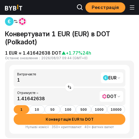
Реєстрація
Головна
EUR to DOT
Конвертувати 1 EUR (EUR) в DOT
(Polkadot)
1 EUR ≈ 1.41642638 DOT
▲
+1.77%
24h
Останнє оновлення
：
2026/08/07 09:44
(
GMT+0
)
Витрачаєте
EUR
Отримуєте ~
DOT
1
10
50
100
500
1000
10000
Конвертація EUR to DOT
Нульові комісії · 350+ криптовалют · 40+ фіатних валют