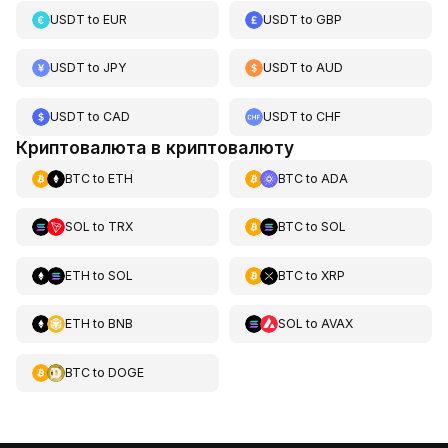
USDT
to
EUR
USDT
to
GBP
USDT
to
JPY
USDT
to
AUD
USDT
to
CAD
USDT
to
CHF
Криптовалюта в криптовалюту
BTC
to
ETH
BTC
to
ADA
SOL
to
TRX
BTC
to
SOL
ETH
to
SOL
BTC
to
XRP
ETH
to
BNB
SOL
to
AVAX
BTC
to
DOGE