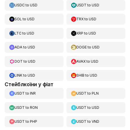
USDC
to
USD
USDT
to
USD
SOL
to
USD
TRX
to
USD
LTC
to
USD
XRP
to
USD
ADA
to
USD
DOGE
to
USD
DOT
to
USD
AVAX
to
USD
LINK
to
USD
SHIB
to
USD
Стейблкоїни у фіат
USDT
to
INR
USDT
to
PLN
USDT
to
RON
USDT
to
USD
USDT
to
PHP
USDT
to
VND