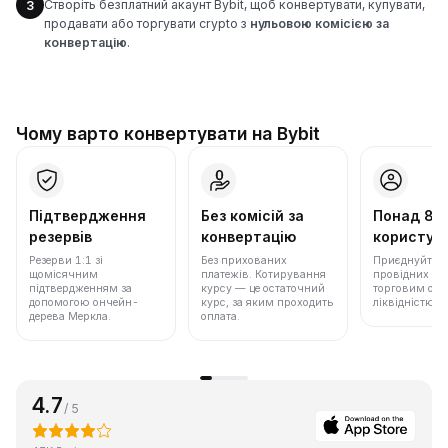
Створіть безплатний акаунт Bybit, щоб конвертувати, купувати,
3
продавати або торгувати crypto з
нульовою комісією за
конвертацію
.
Чому варто конвертувати на Bybit
Підтвердження
Без комісій за
Понад 86
резервів
конвертацію
користува
Резерви 1:1 зі
Без прихованих
Приєднуйтеся 
щомісячним
платежів. Котирування
провідних бір
підтвердженням за
курсу — це остаточний
торговим обс
допомогою ончейн-
курс, за яким проходить
ліквідністю.
дерева Меркла.
оплата.
4.7
/ 5