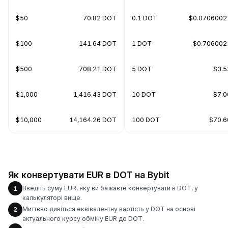
$50
70.82 DOT
0.1 DOT
$0.0706002
$100
141.64 DOT
1 DOT
$0.706002
$500
708.21 DOT
5 DOT
$3.5
$1,000
1,416.43 DOT
10 DOT
$7.0
$10,000
14,164.26 DOT
100 DOT
$70.6
Як конвертувати EUR в DOT на Bybit
Введіть суму EUR, яку ви бажаєте конвертувати в DOT, у
1
калькуляторі вище.
Миттєво дивіться еквівалентну вартість у DOT на основі
2
актуального курсу обміну EUR до DOT.