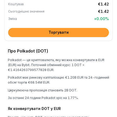
€1.42
Коштував
€1.42
Сьогоднішнє значення
+
0.00
%
Зміна
Торгувати
Про Polkadot (DOT)
Polkadot — це криптовалюта, яку можна конвертувати в EUR
(EUR) на Bybit. Поточний обмінний курс: 1 DOT =
€1.4164263799577828 EUR.
Polkadot має ринкову капіталізацію €1.20B EUR та 24-годинний
обсяг торгів €68.54M EUR.
Циркулююча пропозиція становить 2B DOT.
За останні 24 години Polkadot зріс на 1.77%.
Як конвертувати DOT у EUR