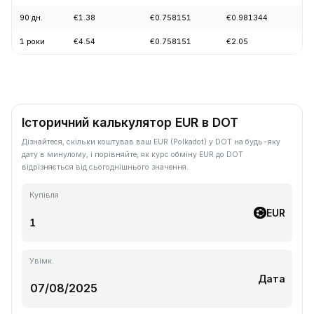
90 дн.
€1.38
€0.758151
€0.981344
-1
1 роки
€4.54
€0.758151
€2.05
-7
Історичний калькулятор EUR в DOT
Дізнайтеся, скільки коштував ваш EUR (Polkadot) у DOT на будь-яку
дату в минулому, і порівняйте, як курс обміну EUR до DOT
відрізняється від сьогоднішнього значення.
Купівля
EUR
Увімк.
Дата