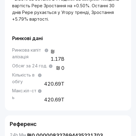
вартість Pepe Зростання на +0.50%. Останні 30
днів Pepe рухається у Угору тренді, Зростання
+5.79% вартості.
Ринкові дані
Ринкова капіт
алізація
1.17B
Обсяг за 24 год.
0
Кількість в
обігу
420.69T
Макс.кіл-ст
ь
420.69T
Референс
24h Мін.
₪
0.000008327694435221703