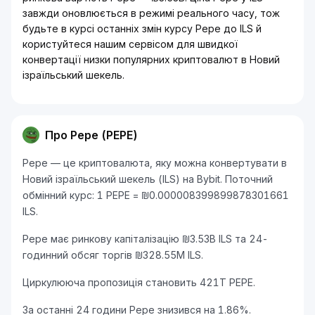
завжди оновлюється в режимі реального часу, тож
будьте в курсі останніх змін курсу Pepe до ILS й
користуйтеся нашим сервісом для швидкої
конвертації низки популярних криптовалют в Новий
ізраїльський шекель.
Про Pepe (PEPE)
Pepe — це криптовалюта, яку можна конвертувати в
Новий ізраїльський шекель (ILS) на Bybit. Поточний
обмінний курс: 1 PEPE = ₪0.000008399899878301661
ILS.
Pepe має ринкову капіталізацію ₪3.53B ILS та 24-
годинний обсяг торгів ₪328.55M ILS.
Циркулююча пропозиція становить 421T PEPE.
За останні 24 години Pepe знизився на 1.86%.