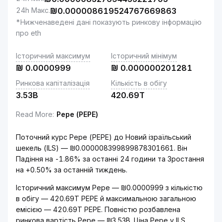
24h Макс.
₪
0.000008619524767669863
*Нижченаведені дані показують ринкову інформацію
про eth
Історичний максимум
Історичний мінімум
₪
0.0000999
₪
0.000000201281
Ринкова капіталізація
Кількість в обігу
3.53B
420.69T
Read More
:
Pepe (PEPE)
Поточний курс Pepe (PEPE) до Новий ізраїльський
шекель (ILS) — ₪0.000008399899878301661. Він
Падіння на -1.86% за останні 24 години та Зростання
на +0.50% за останній тиждень.
Історичний максимум Pepe — ₪0.0000999 з кількістю
в обігу — 420.69T PEPE й максимальною загальною
емісією — 420.69T PEPE. Повністю розбавлена
ринкова вартість Pepe — ₪3.53B. Ціна Pepe у ILS