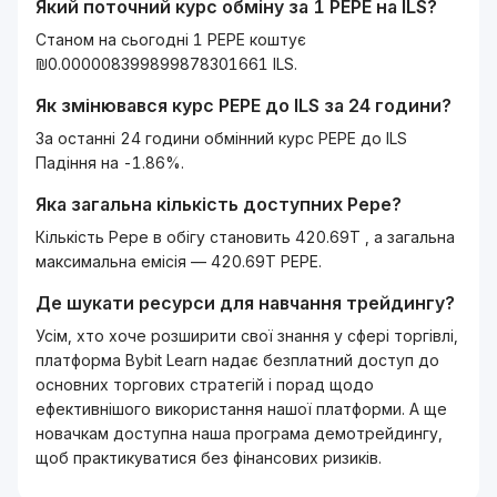
Який поточний курс обміну за 1
PEPE
на
ILS
?
Станом на сьогодні 1 PEPE коштує
₪0.000008399899878301661 ILS.
Як змінювався курс
PEPE
до
ILS
за 24 години?
За останні 24 години обмінний курс PEPE до ILS
Падіння на -1.86%.
Яка загальна кількість доступних
Pepe
?
Кількість Pepe в обігу становить 420.69T , а загальна
максимальна емісія — 420.69T PEPE.
Де шукати ресурси для навчання трейдингу?
Усім, хто хоче розширити свої знання у сфері торгівлі,
платформа Bybit Learn надає безплатний доступ до
основних торгових стратегій і порад щодо
ефективнішого використання нашої платформи. А ще
новачкам доступна наша програма демотрейдингу,
щоб практикуватися без фінансових ризиків.