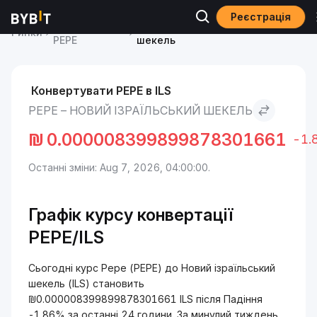
Реєстрація
Ціна Pepe
Pepe to Новий ізраїльський
Ринки
PEPE
шекель
Конвертувати PEPE в ILS
PEPE – НОВИЙ ІЗРАЇЛЬСЬКИЙ ШЕКЕЛЬ
₪
0.000008399899878301661
-1.
Останні зміни: Aug 7, 2026, 04:00:00.
Графік курсу конвертації
PEPE/ILS
Сьогодні курс Pepe (PEPE) до Новий ізраїльський
шекель (ILS) становить
₪0.000008399899878301661 ILS після Падіння
-1.86% за останні 24 години. За минулий тиждень