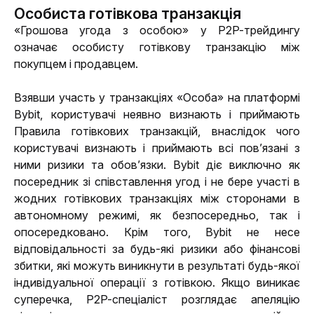
Особиста готівкова транзакція
«Грошова угода з особою» у P2P-трейдингу 
означає особисту готівкову транзакцію між 
покупцем і продавцем.
Взявши участь у транзакціях «Особа» на платформі 
Bybit, користувачі неявно визнають і приймають 
Правила готівкових транзакцій, внаслідок чого 
користувачі визнають і приймають всі пов’язані з 
ними ризики та обов’язки. Bybit діє виключно як 
посередник зі співставлення угод і не бере участі в 
жодних готівкових транзакціях між сторонами в 
автономному режимі, як безпосередньо, так і 
опосередковано. Крім того, Bybit не несе 
відповідальності за будь-які ризики або фінансові 
збитки, які можуть виникнути в результаті будь-якої 
індивідуальної операції з готівкою. Якщо виникає 
суперечка, P2P-спеціаліст розглядає апеляцію 