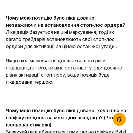
Чому мою позицію було ліквідовано, 
незважаючи на встановлення стоп-лос ордера?
Ліквідація базується на ціні маркування, тоді як 
багато трейдерів встановлюють свої стоп-лос 
ордери для активації за ціною останньої угоди .
Якщо ціна маркування досягне вашого рівня 
ліквідації до того, як ціна останньої угоди досягне 
рівня активації стоп-лосу, ваша позиція буде 
ліквідована першою.
Чому мою позицію було ліквідовано, хоча ціна на 
графіку не досягла моєї ціни ліквідації? (Режим 
ізольованої маржі)
Зазвичай це відбувається тому, що на графіках Bybit 