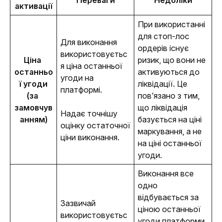
Переваги
Недоліки
активації
При використанні 
для стоп-лос 
Для виконання 
ордерів існує 
використовуєтьс
Ціна 
ризик, що вони не 
я ціна останньої 
останньо
активуються до 
угоди на 
ї угоди
ліквідації. Це 
платформі.
(за 
пов’язано з тим, 
замовчув
що ліквідація 
Надає точнішу 
анням)
базується на ціні 
оцінку остаточної 
маркування, а не 
ціни виконання.
на ціні останньої 
угоди.
Виконання все 
одно 
відбувається за 
Зазвичай 
ціною останньої 
використовуєтьс
угоди платформи.