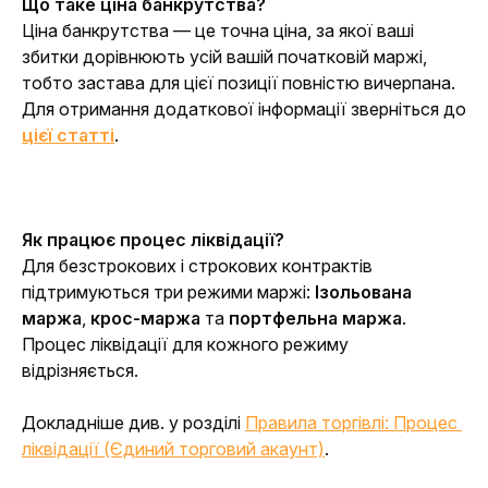
Що таке ціна банкрутства?
Ціна банкрутства — це точна ціна, за якої ваші 
збитки дорівнюють усій вашій початковій маржі, 
тобто застава для цієї позиції повністю вичерпана. 
Для отримання додаткової інформації зверніться до 
цієї статті
.
Як працює процес ліквідації?
Для безстрокових і строкових контрактів 
підтримуються три режими маржі: 
Ізольована 
маржа
, 
крос-маржа
 та 
портфельна маржа
. 
Процес ліквідації для кожного режиму 
відрізняється.
Докладніше див. у розділі 
Правила торгівлі: Процес 
ліквідації (Єдиний торговий акаунт)
. 