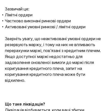
Зазвичай це:
Лімітні ордери
Частково виконані ринкові ордери
Активовані умовні ринкові / лімітні ордери
Зверніть увагу, що неактивовані умовні ордери не 
резервують маржу, і тому на них не впливають 
перерахунки маржі, пов’язані з кредитним плечем. 
Якщо доступної маржі недостатньо для 
задоволення оновленої вимоги до маржі після 
коригування кредитного плеча, запит на 
коригування кредитного плеча може бути 
відхилено.
Що таке ліквідація?
Ліквідація відбувається, коли ваші збитки 