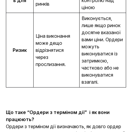
ь для
контролю над
ринків
ціною
Виконується, 
лише якщо ринок 
досягне вказаної 
Ціна виконання 
вами ціни. Ордери 
може дещо 
можуть 
Ризик
відрізнятися 
виконуватися із 
через 
затримкою, 
прослизання.
частково або не 
виконуватися 
взагалі.
Що таке “Ордери з терміном дії”
 і як вони 
працюють?
Ордери з терміном дії визначають, як довго ордер 