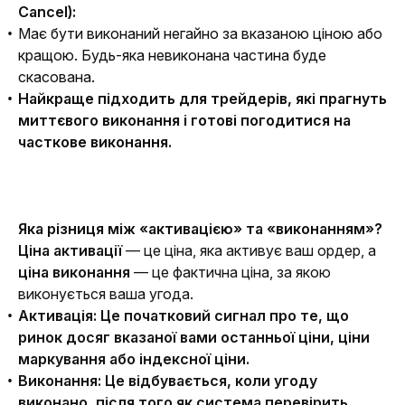
Cancel):
Має бути виконаний негайно за вказаною ціною або
кращою. Будь-яка невиконана частина буде
скасована.
Найкраще підходить для трейдерів, які прагнуть
миттєвого виконання і готові погодитися на
часткове виконання.
Яка різниця між «активацією» та «виконанням»?
Ціна активації
 — це ціна, яка активує ваш ордер, а 
ціна виконання
 — це фактична ціна, за якою 
виконується ваша угода.
Активація: Це початковий сигнал про те, що
ринок досяг вказаної вами останньої ціни, ціни
маркування або індексної ціни.
Виконання: Це відбувається, коли угоду
виконано, після того як система перевірить