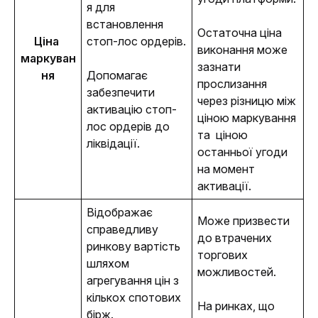
я для 
встановлення 
Остаточна ціна 
Ціна 
стоп-лос ордерів.
виконання може 
маркуван
зазнати 
ня
Допомагає 
прослизання 
забезпечити 
через різницю між 
активацію стоп-
ціною маркування 
лос ордерів до 
та  ціною 
ліквідації.
останньої угоди 
на момент 
активації.
Відображає 
Може призвести 
справедливу 
до втрачених 
ринкову вартість 
торгових 
шляхом 
можливостей.
агрегування цін з 
кількох спотових 
На ринках, що 
бірж.