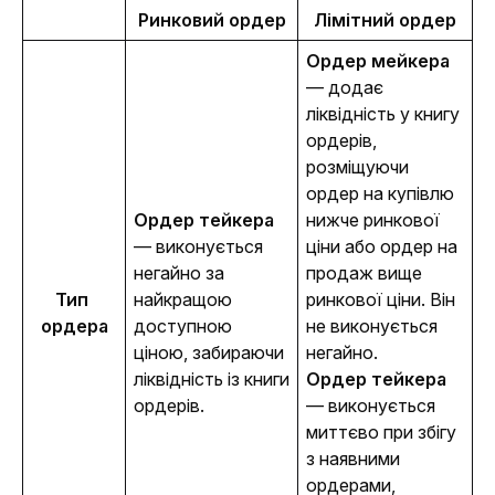
Ринковий ордер
Лімітний ордер
Ордер мейкера 
—
додає 
ліквідність у книгу 
ордерів, 
розміщуючи 
ордер на купівлю 
Ордер тейкера
нижче ринкової 
— виконується 
ціни або ордер на 
негайно за 
продаж вище 
Тип 
найкращою 
ринкової ціни. Він 
ордера
доступною 
не виконується 
ціною, забираючи 
негайно.
ліквідність із книги 
Ордер тейкера 
ордерів.
— виконується 
миттєво при збігу 
з наявними 
ордерами, 