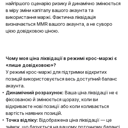
найгіршого сценарію ризику й динамічно змінюється 
в міру зміни капіталу вашого акаунта та 
використання маржі. Фактична ліквідація 
визначається MMR вашого акаунта, а не суворо 
цією довідковою ціною.
Чому моя ціна ліквідації в режимі крос-маржі є 
«лише довідковою»?
У режимі крос-маржі для підтримки відкритих 
позицій використовується весь доступний баланс 
акаунта.
Динамічний розрахунок:
Ваша ціна ліквідації не є
фіксованою й змінюється щоразу, коли ви
відкриваєте нові позиції або коли коливається
вартість наявних позицій.
Точка відліку:
Відображена ціна ліквідації — це
знімок, що базується на вашому поточному балансі