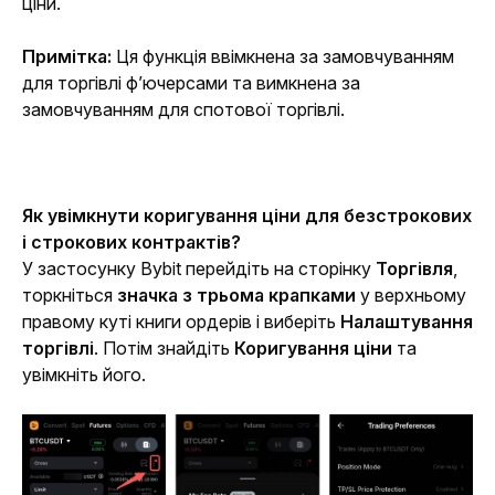
ціни.
Примітка:
 Ця функція ввімкнена за замовчуванням 
для торгівлі ф’ючерсами та вимкнена за 
замовчуванням для спотової торгівлі.
Як увімкнути коригування ціни для безстрокових 
і строкових контрактів?
У застосунку Bybit перейдіть на сторінку 
Торгівля
, 
торкніться 
значка з трьома крапками 
у верхньому 
правому куті книги ордерів і виберіть 
Налаштування 
торгівлі
. Потім знайдіть 
Коригування ціни
 та 
увімкніть його.