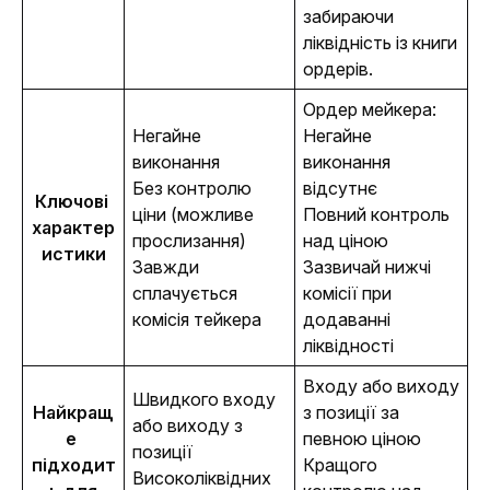
забираючи 
ліквідність із книги 
ордерів.
Ордер мейкера:
Негайне
Негайне
виконання
виконання
Без контролю
відсутнє
Ключові 
ціни (можливе
Повний контроль
характер
прослизання)
над ціною
истики
Завжди
Зазвичай нижчі
сплачується
комісії при
комісія тейкера
додаванні
ліквідності
Входу або виходу
Швидкого входу
Найкращ
з позиції за
або виходу з
е 
певною ціною
позиції
підходит
Кращого
Високоліквідних