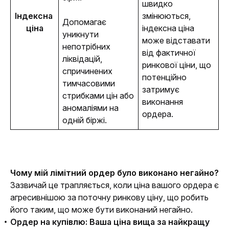
швидко 
Індексна 
змінюються, 
Допомагає 
ціна
індексна ціна 
уникнути 
може відставати 
непотрібних 
від фактичної 
ліквідацій, 
ринкової ціни, що 
спричинених 
потенційно 
тимчасовими 
затримує 
стрибками цін або 
виконання 
аномаліями на 
ордера.
одній біржі.
Чому мій лімітний ордер було виконано негайно?
Зазвичай це трапляється, коли ціна вашого ордера є 
агресивнішою за поточну ринкову ціну, що робить 
його таким, що може бути виконаний негайно.
Ордер на купівлю: Ваша ціна вища за найкращу