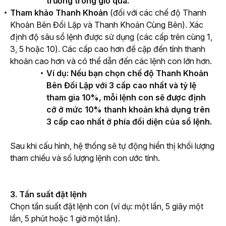
trường trong giờ qua.
Tham
khảo Thanh Khoản
(
đối với các chế độ Thanh
Khoản Bên Đối Lập và Thanh Khoản Cùng Bên
). Xác
định độ sâu sổ lệnh được sử dụng (các cấp trên cùng 1,
3, 5 hoặc 10). Các cấp cao hơn đề cập đến tính thanh
khoản cao hơn và có thể dẫn đến các lệnh con lớn hơn.
Ví dụ: Nếu bạn chọn chế độ Thanh Khoản
Bên Đối Lập với 3 cấp cao nhất và tỷ lệ
tham gia 10%, mỗi lệnh con sẽ được định
cỡ ở mức 10% thanh khoản khả dụng trên
3 cấp cao nhất ở phía đối diện của sổ lệnh.
Sau khi cấu hình, hệ thống sẽ tự động hiển thị khối lượng 
tham chiếu và số lượng lệnh con ước tính.
3. Tần suất đặt lệnh
Chọn tần suất đặt lệnh con (ví dụ: một lần, 5 giây một 
lần, 5 phút hoặc 1 giờ một lần).