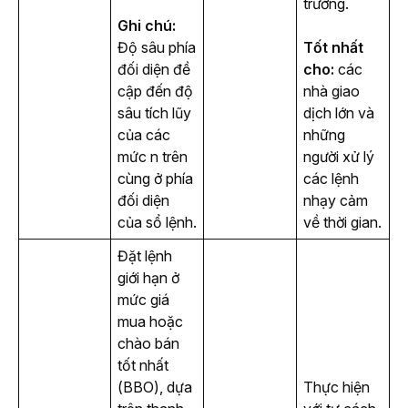
trường.
Ghi chú: 
Độ sâu phía 
Tốt nhất 
đối diện đề 
cho: 
các 
cập đến độ 
nhà giao 
sâu tích lũy 
dịch lớn và 
của các 
những 
mức 
n
 trên 
người xử lý 
cùng ở phía 
các lệnh 
đối diện 
nhạy cảm 
của sổ lệnh.
về thời gian.
Đặt lệnh 
giới hạn ở 
mức giá 
mua hoặc 
chào bán 
tốt nhất 
(BBO), dựa 
Thực hiện