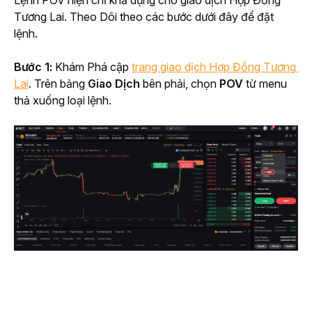
Lệnh POV hiện chỉ khả dụng cho giao dịch Hợp Đồng 
Tương Lai. Theo Dõi theo các bước dưới đây để đặt 
lệnh.
Bước 1: 
Khám Phá cập 
trang giao dịch Hợp Đồng Tương 
Lai
. Trên bảng 
Giao Dịch
 bên phải, chọn 
POV
 từ menu 
thả xuống loại lệnh.