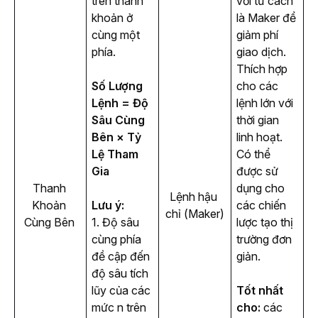
trên thanh 
với tư cách
khoản ở 
là Maker để
cùng một 
giảm phí
phía.
giao dịch.
Thích hợp
Số Lượng 
cho các
Lệnh = Độ 
lệnh lớn với
Sâu Cùng 
thời gian
Bên × Tỷ 
linh hoạt.
Lệ Tham 
Có thể
Gia
được sử
Thanh 
dụng cho
Lệnh hậu 
Khoản 
Lưu ý:
các chiến
chỉ (Maker)
Cùng Bên 
1. Độ sâu 
lược tạo thị
cùng phía 
trường đơn
đề cập đến 
giản.
độ sâu tích 
lũy của các 
Tốt
nhất
mức 
n
 trên 
cho:
 các 