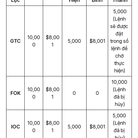
Lực
Hiện
Bình
Thành
5,000
(Lệnh 
sẽ được 
đặt 
10,00
$8,00
GTC
5,000
$8,001
trong sổ 
0
1
lệnh để 
chờ 
thực 
hiện)
10,000 
10,00
$8,00
(Lệnh 
FOK
0
0
0
1
đã bị 
hủy)
5,000 
10,00
$8,00
(Lệnh 
IOC
5,000
$8,001
0
1
đã bị 
hủy)