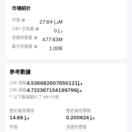
市場統計
市值
27.84M
24H 交易量
0
流通供應量
477.83M
最大供應量
1.00B
參考數據
24h 低點
4.536682607650121
د.إ
24h 高點
4.722367154199796
د.إ
* 以下數據顯示了 eth 行情
歷史最高價格
歷史最低價格
14.88
د.إ
0.200624
د.إ
市值
流通供應量