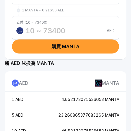
1 MANTA ≈ 0.21656 AED
支付 (10 ~ 73400)
AED
د.إ
購買 MANTA
將 AED 兌換為 MANTA
AED
MANTA
1 AED
4.652173075536653 MANTA
5 AED
23.260865377683265 MANTA
10 AED
46.52173075536653 MANTA