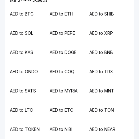
AED to BTC
AED to ETH
AED to SHIB
AED to SOL
AED to PEPE
AED to XRP
AED to KAS
AED to DOGE
AED to BNB
AED to ONDO
AED to COQ
AED to TRX
AED to SATS
AED to MYRIA
AED to MNT
AED to LTC
AED to ETC
AED to TON
AED to TOKEN
AED to NIBI
AED to NEAR