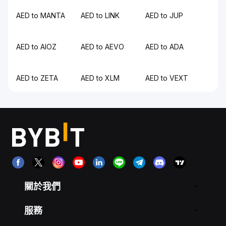
AED to MANTA
AED to LINK
AED to JUP
AED to AIOZ
AED to AEVO
AED to ADA
AED to ZETA
AED to XLM
AED to VEXT
關於我們
服務