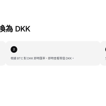
兌換為 DKK
2
根據 BTC 對 DKK 即時匯率，即時查看等值 DKK。