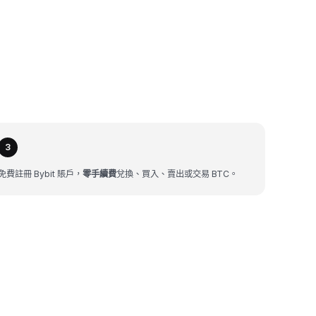
3
免費註冊 Bybit 賬戶，
零手續費
兌換、買入、賣出或交易 BTC。