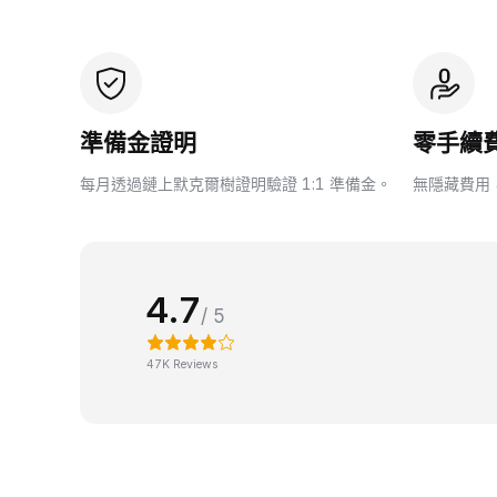
準備金證明
零手續
每月透過鏈上默克爾樹證明驗證 1:1 準備金。
無隱藏費用
4.7
/ 5
47K Reviews