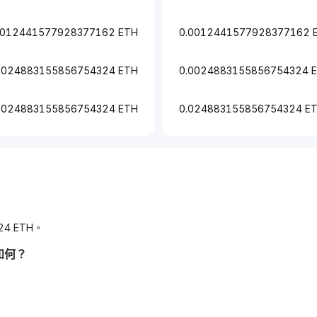
0012441577928377162 ETH
0.0012441577928377162 
0024883155856754324 ETH
0.0024883155856754324 
.024883155856754324 ETH
0.024883155856754324 E
24 ETH。
如何？