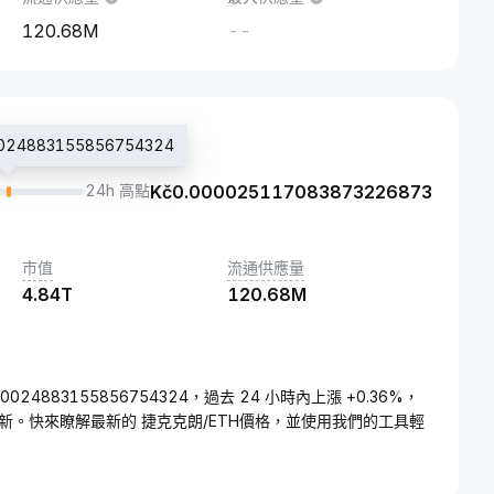
120.68M
--
24883155856754324
24h 高點
Kč
0.000025117083873226873
市值
流通供應量
4.84T
120.68M
00024883155856754324，過去 24 小時內上漲 +0.36%，
更新。快來瞭解最新的 捷克克朗/ETH價格，並使用我們的工具輕