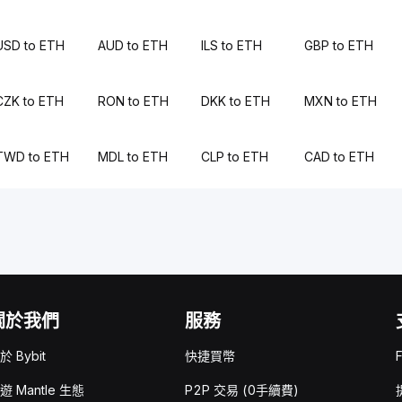
USD to ETH
AUD to ETH
ILS to ETH
GBP to ETH
CZK to ETH
RON to ETH
DKK to ETH
MXN to ETH
TWD to ETH
MDL to ETH
CLP to ETH
CAD to ETH
關於我們
服務
於 Bybit
快捷買幣
遊 Mantle 生態
P2P 交易 (0手續費)