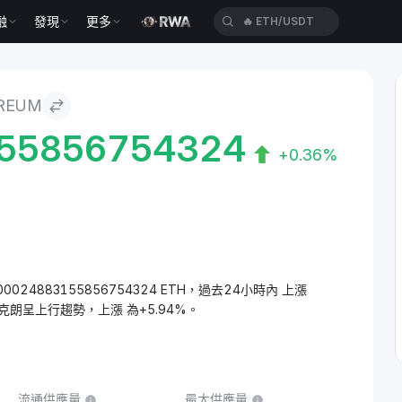
融
發現
更多
🔥
ETH/USDT
REUM
55856754324
+0.36%
000024883155856754324 ETH，過去24小時內 上漲
克克朗呈上行趨勢，上漲 為+5.94%。
流通供應量
最大供應量