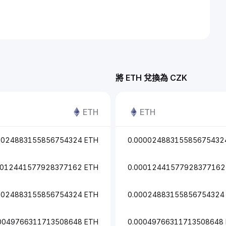
將 ETH 兌換為 CZK
ETH
ETH
0024883155856754324 ETH
0.00002488315585675432
0012441577928377162 ETH
0.00012441577928377162
0024883155856754324 ETH
0.00024883155856754324
0049766311713508648 ETH
0.00049766311713508648