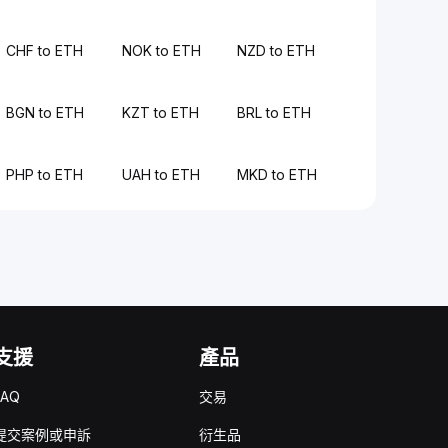
CHF to ETH
NOK to ETH
NZD to ETH
BGN to ETH
KZT to ETH
BRL to ETH
PHP to ETH
UAH to ETH
MKD to ETH
支援
產品
FAQ
交易
提交案例或申訴
衍生品