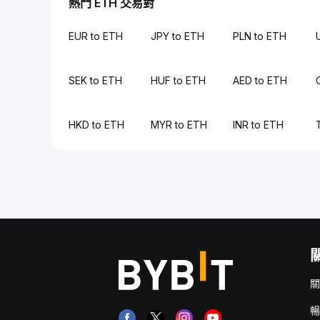
熱門 ETH 交易對
EUR to ETH
JPY to ETH
PLN to ETH
SEK to ETH
HUF to ETH
AED to ETH
HKD to ETH
MYR to ETH
INR to ETH
關
暢