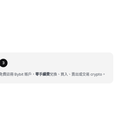
3
免費註冊 Bybit 賬戶，
零手續費
兌換、買入、賣出或交易 crypto。