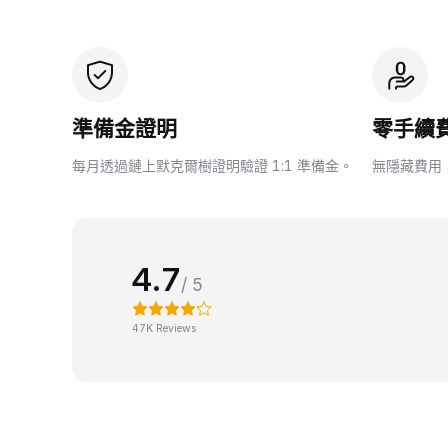
準備金證明
零手續
每月透過鏈上默克爾樹證明驗證 1:1 準備金。
無隱藏費用
4.7
/ 5
47K Reviews