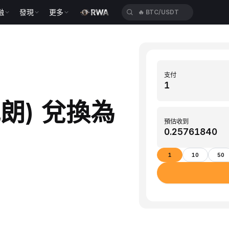
融
發現
更多
🔥
BTC/USDT
支付
克朗) 兌換為
預估收到
1
10
50