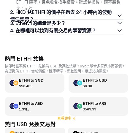
ETHFI 匯率，且免收兌換手續費。確認兌換後，匯率將鎖
定 15 秒。
2. HKD 兌ETHFI 的價格在過去 24 小時內的波動
情況如何？
3. Ether.fi的總量是多少？
4. 在哪裡可以找到有關交易的學習資源？
熱門 ETHFI 兌換
按即時匯率將 ETHFI 兌換為 USD 及其他法幣。Bybit 聚合多家做市商報價，
為您提供 ETHFI 當前價值，匯率精準、點差透明，讓您兌換無憂。
ETHFI
to
SGD
ETHFI
to
USD
S$0.485
$0.38
ETHFI
to
AED
ETHFI
to
ARS
د.إ1.39
$569.39
查看更多
↓
熱門 USD 兌換交易對