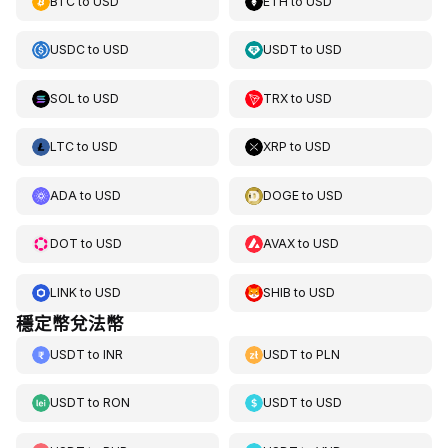
BTC
to
USD
ETH
to
USD
USDC
to
USD
USDT
to
USD
SOL
to
USD
TRX
to
USD
LTC
to
USD
XRP
to
USD
ADA
to
USD
DOGE
to
USD
DOT
to
USD
AVAX
to
USD
LINK
to
USD
SHIB
to
USD
穩定幣兌法幣
USDT
to
INR
USDT
to
PLN
USDT
to
RON
USDT
to
USD