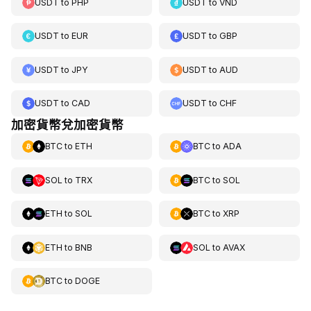
USDT
to
PHP
USDT
to
VND
USDT
to
EUR
USDT
to
GBP
USDT
to
JPY
USDT
to
AUD
USDT
to
CAD
USDT
to
CHF
加密貨幣兌加密貨幣
BTC
to
ETH
BTC
to
ADA
SOL
to
TRX
BTC
to
SOL
ETH
to
SOL
BTC
to
XRP
ETH
to
BNB
SOL
to
AVAX
BTC
to
DOGE