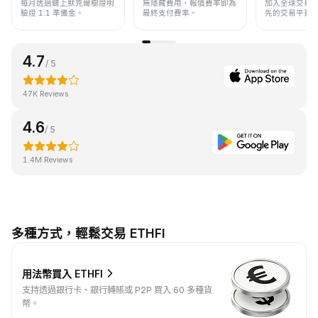
每月透過鏈上默克爾樹證明
無隱藏費用，報價費率即為
加入全球交易
驗證 1:1 準備金。
最終支付費率。
先的交易平臺
4.7
/ 5
47K Reviews
4.6
/ 5
1.4M Reviews
多種方式，輕鬆交易 ETHFI
用法幣買入 ETHFI
支持透過銀行卡、銀行轉賬或 P2P 買入 60 多種貨
幣。