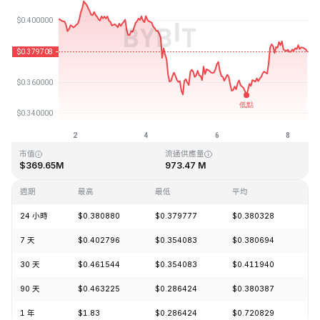
最近更新時間：2026-08-08 12:54 (GMT+0)
歷史最高價格
歷史最低價格
$8.53
$0.266530
市值
流通供應量
$369.65M
973.47 M
週期
最高
最低
平均
漲
24 小時
$0.380880
$0.379777
$0.380328
-1
7 天
$0.402796
$0.354083
$0.380694
-5
30 天
$0.461544
$0.354083
$0.411940
-8
90 天
$0.463225
$0.286424
$0.380387
+2
1 年
$1.83
$0.286424
$0.720829
-6