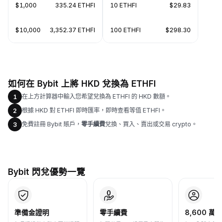
$1,000
335.24 ETHFI
10 ETHFI
$29.83
$10,000
3,352.37 ETHFI
100 ETHFI
$298.30
如何在 Bybit 上將 HKD 兌換為 ETHFI
在上方計算器中輸入您希望兌換為 ETHFI 的 HKD 數額。
1
根據 HKD 對 ETHFI 即時匯率，即時查看等值 ETHFI。
2
免費註冊 Bybit 賬戶，
零手續費
兌換、買入、賣出或交易 crypto。
3
Bybit 閃兌優勢一覽
準備金證明
零手續費
8,600 萬+