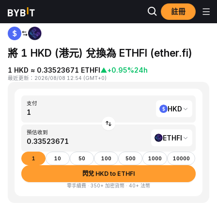
註冊
首頁
HKD to ETHFI
將 1 HKD (港元) 兌換為 ETHFI (ether.fi)
1 HKD ≈ 0.33523671 ETHFI
▲
+0.95%
24h
最近更新
：
2026/08/08 12:54
(
GMT+0
)
支付
HKD
預估收到
ETHFI
1
10
50
100
500
1000
10000
閃兌 HKD to ETHFI
零手續費 · 350+ 加密貨幣 · 40+ 法幣