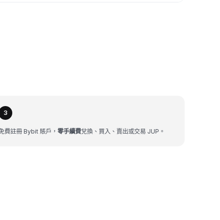
3
免費註冊 Bybit 賬戶，
零手續費
兌換、買入、賣出或交易 JUP。