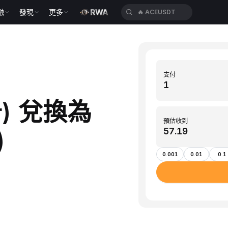
融
發現
更多
🔥
ACEUSDT
支付
er) 兌換為
預估收到
)
0.001
0.01
0.1