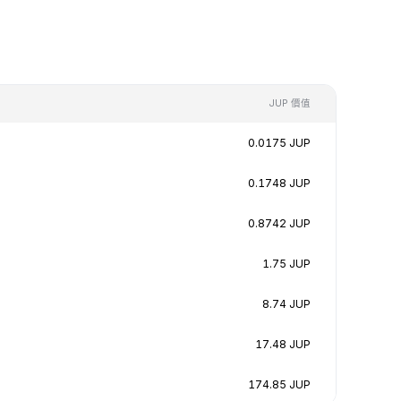
JUP 價值
0.0175 JUP
0.1748 JUP
0.8742 JUP
1.75 JUP
8.74 JUP
17.48 JUP
174.85 JUP