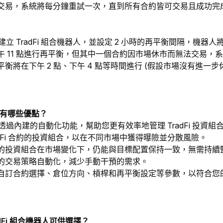
交易，系統將每分鐘重試一次，直到所有合約皆可交易且成功完
點建立 TradFi 組合機器人，並設定 2 小時的再平衡間隔，機
 11 點進行再平衡，但其中一個合約因市場休市而無法交易，系
衡將在下午 2 點、下午 4 點等時間進行 (假設市場沒有進一步
器人有哪些優點？
器人透過內建的自動化功能，幫助您更有效率地管理 TradFi 投資組
adFi 合約的投資組合，以在不同市場中獲得曝險並分散風險。
的投資組合在市場變化下，仍能與目標配置保持一致，無需持續
的交易策略自動化，減少手動干預的需求。
自訂合約選擇、倉位方向、槓桿和再平衡設定等參數，以符合您
dFi 組合機器人可供選擇？