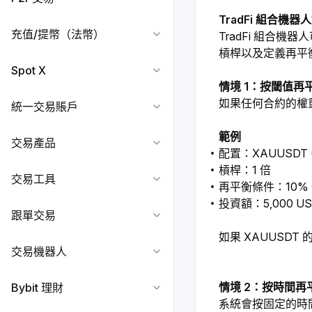
TradFi 組合機
充值/提幣（法幣）
TradFi 組合機
槓桿以及定義再平
Spot X
情境 1：按閾值再
如果任何合約的權
統一交易賬戶
範例
交易產品
配置：XAUUSDT 
槓桿：1 倍
交易工具
再平衡條件：10%
投資額：5,000 US
跟單交易
如果 XAUUSDT
交易機器人
情境 2：按時間再
Bybit 理財
系統會按固定的時