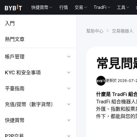
快捷買幣
行情
交易
TradFi
工具
入門
幫助中心
交易機器人
熱門文章
帳戶管理
常見問題
KYC 和安全事項
更新於 2026-07-22
平臺指南
什麼是 TradFi 
TradFi 組
充值/提幣（數字貨幣）
外匯、指數和股票
件下，都能與您的
快捷買幣
P2P交易