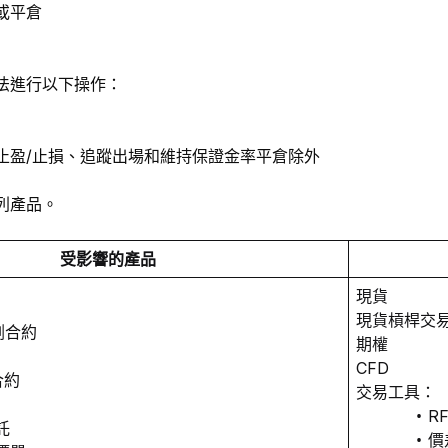
或平倉
法進行以下操作：
止盈/止損、追蹤出場和維持保證金率平倉除外
列產品。
受影響的產品
現貨
現貨槓桿交
交割合約
期權
CFD
合約
交易工具：
R
託
價