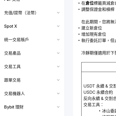
在
倉位
標籤頁減倉
調整保證金和槓桿
充值/提幣（法幣）
在此期間，您將無
Spot X
建立新倉位
增加現有倉位
統一交易賬戶
執行委託訂單，但
冷靜期僅適用於下
交易產品
交易工具
跟單交易
USDT 永續 & 
USDC 永續合約
交易機器人
反向永續 & 交割
交易工具：
Bybit 理財
冰山委