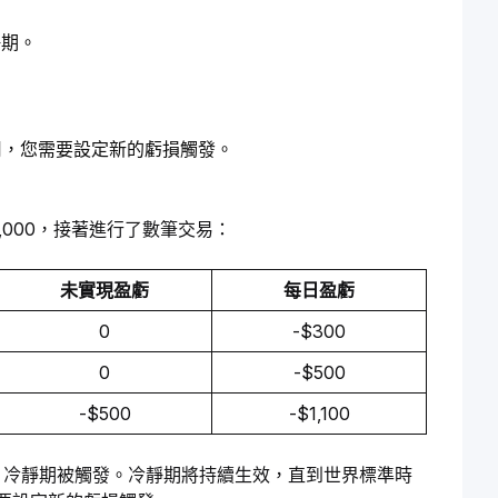
靜期。
用，您需要設定新的虧損觸發。
$1,000，接著進行了數筆交易：
未實現盈虧
每日盈虧
0
-$300
0
-$500
-$500
-$1,100
額。因此，冷靜期被觸發。冷靜期將持續生效，直到世界標準時