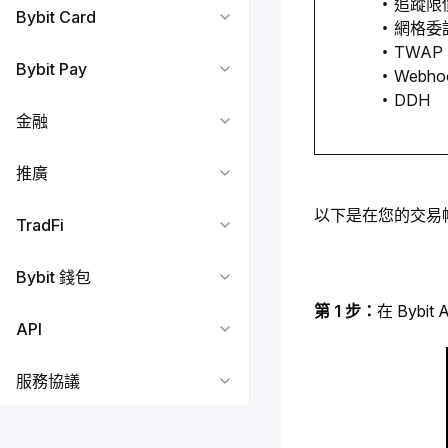
追蹤限
Bybit Card
網格委
TWAP
Bybit Pay
Webho
DDH
金融
推廣
以下是在您的交易
TradFi
Bybit 錢包
第 1 步：
在 Bybit
API
服務協議