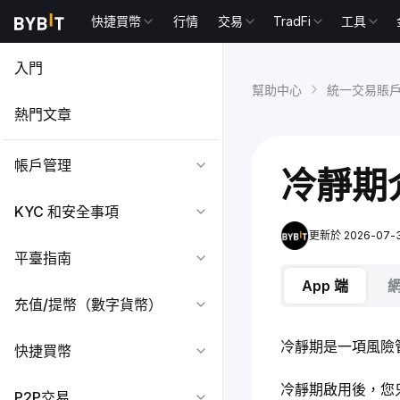
快捷買幣
行情
交易
TradFi
工具
入門
幫助中心
統一交易賬
熱門文章
帳戶管理
冷靜期
KYC 和安全事項
更新於 2026-07-30
平臺指南
App 端
充值/提幣（數字貨幣）
冷靜期是一項風險
快捷買幣
冷靜期啟用後，您
P2P交易