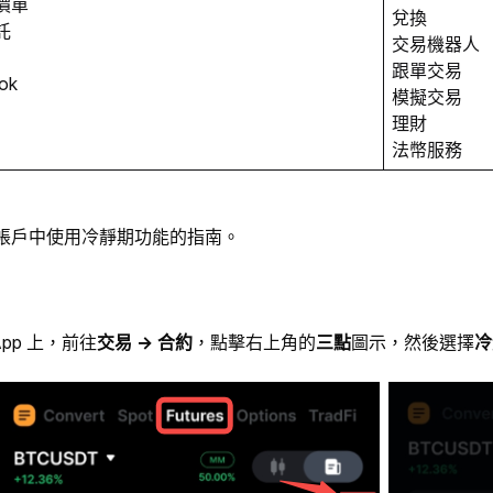
價單
兌換
託
交易機器人
跟單交易
ok
模擬交易
理財
法幣服務
帳戶中使用冷靜期功能的指南。
 App 上，前往
交易 → 合約
，點擊右上角的
三點
圖示，然後選擇
冷