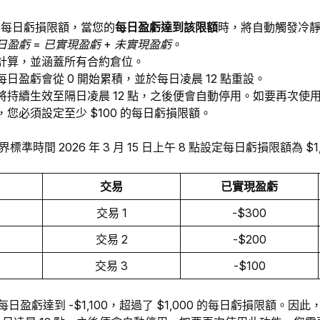
定每日虧損限額，當您的
每日盈虧達到該限額
時，將自動觸發冷
日盈虧 = 已實現盈虧 + 未實現盈虧
。
計算，並涵蓋所有合約倉位。
日盈虧會從 0 開始累積，並於每日凌晨 12 點重設。
將持續生效至隔日凌晨 12 點，之後便會自動停用。如要再次使
您必須設定至少 $100 的每日虧損限額。
標準時間 2026 年 3 月 15 日上午 8 點設定每日虧損限額為 
交易
已實現盈虧
交易 1
-$300
交易 2
-$200
交易 3
-$100
的每日盈虧達到 -$1,100，超過了 $1,000 的每日虧損限