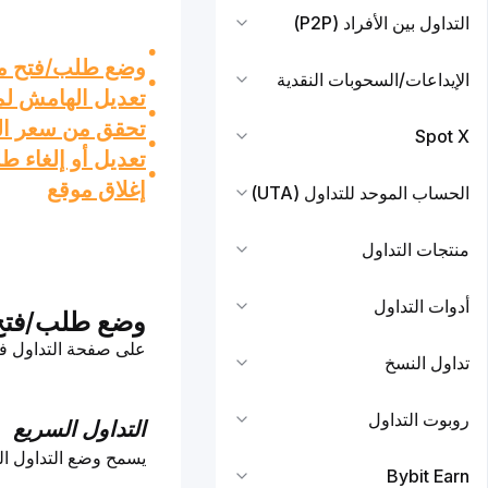
التداول بين الأفراد (P2P)
وضع طلب/فتح م
الإيداعات/السحوبات النقدية
تعديل الهامش ل
تحقق من سعر ا
Spot X
تعديل أو إلغاء ط
إغلاق موقع
الحساب الموحد للتداول (UTA)
منتجات التداول
أدوات التداول
وضع طلب/فتح
على صفحة التداول في تطبيق Bybit، يمكنك 
تداول النسخ
روبوت التداول
التداول السريع
يسمح وضع التداول ال
Bybit Earn