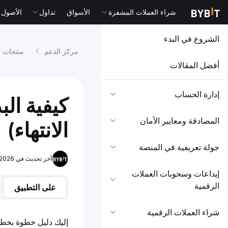
شراء العملات المشفرة
الأسواق
تداول
الأصول التقل
الشروع في البدء
مركز الدعم
منتجات ا
أفضل المقالات
إدارة الحساب
كيفية الب
المصادقة ومعايير الأمان
الانتهاء)
جولة تعريفية في المنصة
آخر تحديث في 2026-08-05 12:01:02
إيداعات وسحوبات العملات
الرقمية
على التطبيق
شراء العملات الرقمية
إليك دليل خطوة بخطوة لبدء التداول على Bybit للعقود 