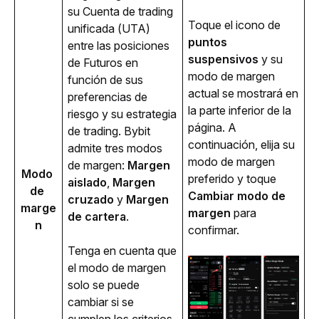
su Cuenta de trading 
Toque el icono de 
unificada (UTA) 
puntos 
entre las posiciones 
suspensivos
 y su 
de Futuros en 
modo de margen 
función de sus 
actual se mostrará en 
preferencias de 
la parte inferior de la 
riesgo y su estrategia 
página. A 
de trading. Bybit 
continuación, elija su 
admite tres modos 
modo de margen 
de margen: 
Margen 
Modo 
preferido y toque 
aislado
,
 Margen 
de 
Cambiar modo de 
cruzado
 y
 Margen 
marge
margen
 para 
de cartera
.
n
confirmar. 
Tenga en cuenta que 
el modo de margen 
solo se puede 
cambiar si se 
cumplen los criterios 