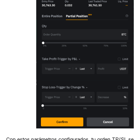
Con estos parámetros configurados, tu orden TP/SL se 