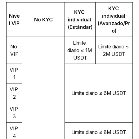
KYC 
KYC 
Nive
individual 
No KYC
individual 
l VIP
(Avanzado/Pr
(Estándar)
o)
Límite 
No 
Límite diario ≤ 
diario ≤ 1M 
VIP
2M USDT
USDT
VIP 
1
VIP 
Límite diario ≤ 6M USDT
2
VIP 
3
VIP 
Límite diario ≤ 8M USDT
4