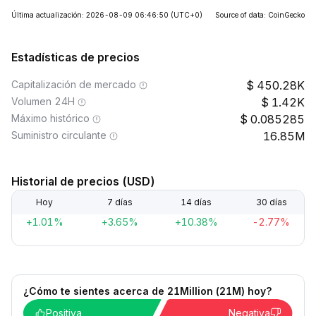
Última actualización: 2026-08-09 06:46:50
(UTC+0)
Source of data: CoinGecko
Estadísticas de precios
Capitalización de mercado
450.28K
Volumen 24H
1.42K
Máximo histórico
0.085285
Suministro circulante
16.85M
Historial de precios (USD)
Hoy
7 días
14 días
30 días
+1.01%
+3.65%
+10.38%
-2.77%
¿Cómo te sientes acerca de 21Million (21M) hoy?
Positiva
Negativa