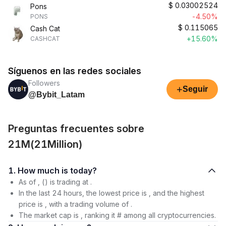
$
0.03002524
Pons
-4.50%
PONS
$
0.115065
Cash Cat
+15.60%
CASHCAT
Síguenos en las redes sociales
Followers
+
Seguir
@Bybit_Latam
Preguntas frecuentes sobre
21M(21Million)
1. How much is today?
As of , () is trading at .
In the last 24 hours, the lowest price is , and the highest
price is , with a trading volume of .
The market cap is , ranking it # among all cryptocurrencies.