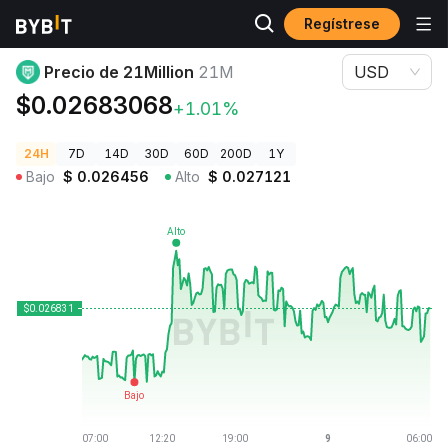
Regístrese
Precios de Criptomonedas
Precio de 21Million 21M
Precio de 21Million
21M
USD
$0.02683068
+1.01%
24H
7D
14D
30D
60D
200D
1Y
Bajo
$
0.026456
Alto
$
0.027121