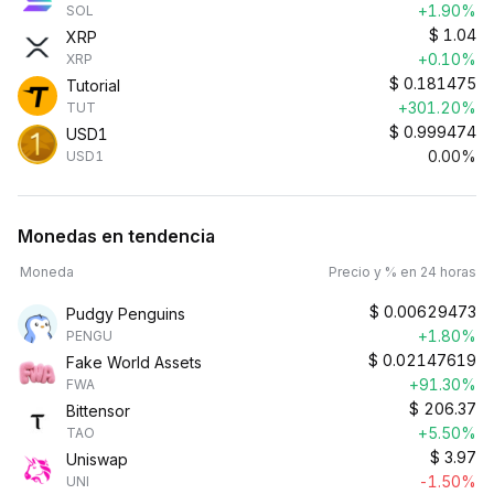
+1.90%
SOL
$
1.04
XRP
+0.10%
XRP
$
0.181475
Tutorial
+301.20%
TUT
$
0.999474
USD1
0.00%
USD1
Monedas en tendencia
Moneda
Precio y % en 24 horas
$
0.00629473
Pudgy Penguins
+1.80%
PENGU
$
0.02147619
Fake World Assets
+91.30%
FWA
$
206.37
Bittensor
+5.50%
TAO
$
3.97
Uniswap
-1.50%
UNI