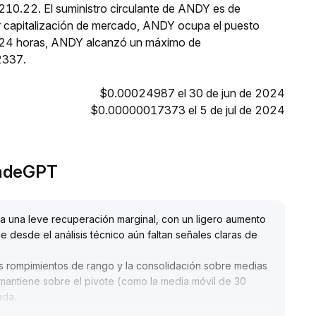
$210.22. El suministro circulante de ANDY es de
 capitalización de mercado, ANDY ocupa el puesto
as 24 horas, ANDY alcanzó un máximo de
2337.
$0.00024987 el 30 de jun de 2024
$0.00000017373 el 5 de jul de 2024
radeGPT
a una leve recuperación marginal, con un ligero aumento
 desde el análisis técnico aún faltan señales claras de
s rompimientos de rango y la consolidación sobre medias
 mantiene sobre el pivote (como la media móvil de 30
ada
.
el soporte inferior del rango, es necesario controlar