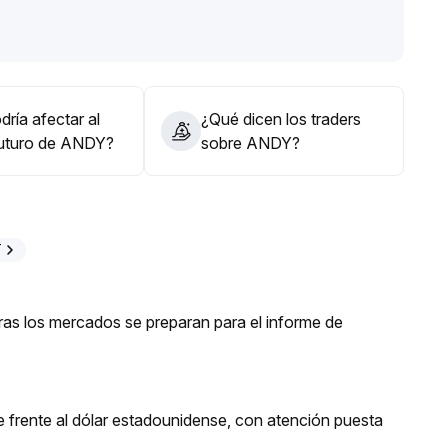
 recortes
.
confirmación de señales y actuar con flexibilidad
.
ría afectar al
¿Qué dicen los traders
futuro de ANDY?
sobre ANDY?
T
tras los mercados se preparan para el informe de
 frente al dólar estadounidense, con atención puesta