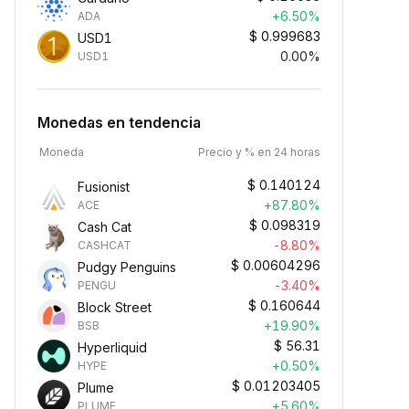
+6.50%
ADA
$
0.999683
USD1
0.00%
USD1
Monedas en tendencia
Moneda
Precio y % en 24 horas
$
0.140124
Fusionist
+87.80%
ACE
$
0.098319
Cash Cat
-8.80%
CASHCAT
$
0.00604296
Pudgy Penguins
-3.40%
PENGU
$
0.160644
Block Street
+19.90%
BSB
$
56.31
Hyperliquid
+0.50%
HYPE
$
0.01203405
Plume
+5.60%
PLUME