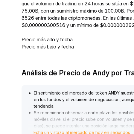
que el volumen de trading en 24 horas se sitúa en 
75.00B, con un suministro máximo de 100.00B. Por
8526 entre todas las criptomonedas. En las últim
$0.000000300516 y un mínimo de $0.00000029
Precio más alto y fecha
Precio más bajo y fecha
Análisis de Precio de Andy por T
El sentimiento del mercado del token ANDY muestr
en los fondos y el volumen de negociación, aunque
tendencia
.
Se recomienda observar a corto plazo los posible
móviles clave; si el precio sube con volumen y se
días), se puede intentar una posición larga moder
Echa un vistazo al mercado de hoy en segundos
Por el contrario, si persiste la presión y se rompe 