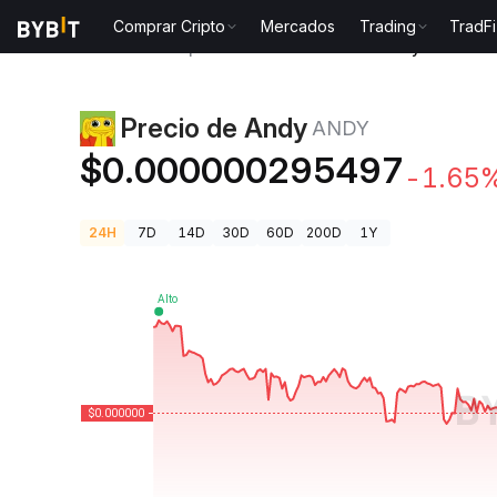
Comprar Cripto
Mercados
Trading
TradFi
Precios de Criptomonedas
Precio de Andy ANDY
Precio de Andy
ANDY
$0.000000295497
-1.65
24H
7D
14D
30D
60D
200D
1Y