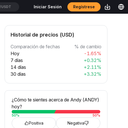
Regístrese
Iniciar Sesión
/USDT
Historial de precios (USD)
Comparación de fechas
% de cambio
Hoy
-1.65%
7 días
+0.32%
14 días
+2.11%
30 días
+3.32%
¿Cómo te sientes acerca de Andy (ANDY)
hoy?
50
%
50
%
Positiva
Negativa