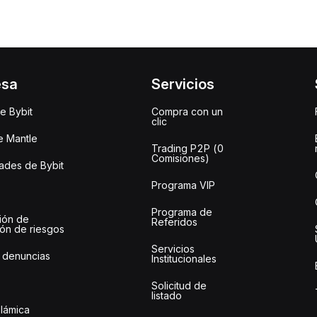
esa
Servicios
e Bybit
Compra con un
clic
e Mantle
Trading P2P (0
Comisiones)
des de Bybit
Programa VIP
Programa de
ión de
Referidos
ión de riesgos
Servicios
 denuncias
Institucionales
Solicitud de
listado
slámica