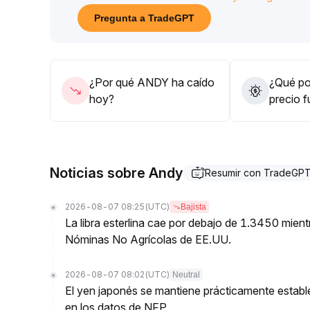
estrictamente las posiciones y prevenir riesgos de
Pregunta a TradeGPT
La estrategia general debe basarse en esperar la 
¿Por qué ANDY ha caído
¿Qué pod
hoy?
precio 
Noticias sobre Andy
Resumir con TradeGP
2026-08-07 08:25
(UTC)
Bajista
La libra esterlina cae por debajo de 1.3450 mien
Nóminas No Agrícolas de EE.UU.
2026-08-07 08:02
(UTC)
Neutral
El yen japonés se mantiene prácticamente estable
en los datos de NFP.