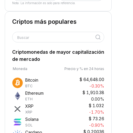
Nota: La información es solo para referencia.
Criptos más populares
Buscar
Criptomonedas de mayor capitalización
de mercado
Moneda
Precio y % en 24 horas
$
64,648.00
Bitcoin
-0.30%
BTC
$
1,910.38
Ethereum
0.00%
ETH
$
1.032
XRP
-1.70%
XRP
$
73.26
Solana
-0.90%
SOL
$
0.20036
Cardano