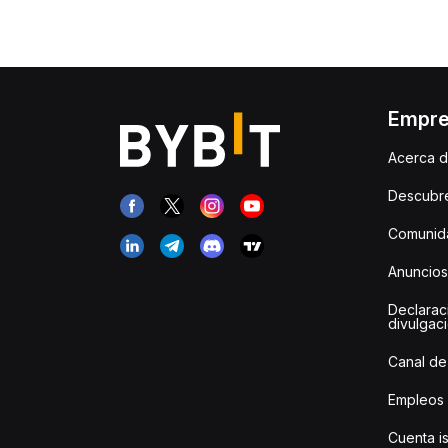
Empr
Acerca d
Descubr
Comunida
Anuncios
Declarac
divulgac
Canal de
Empleos
Cuenta i