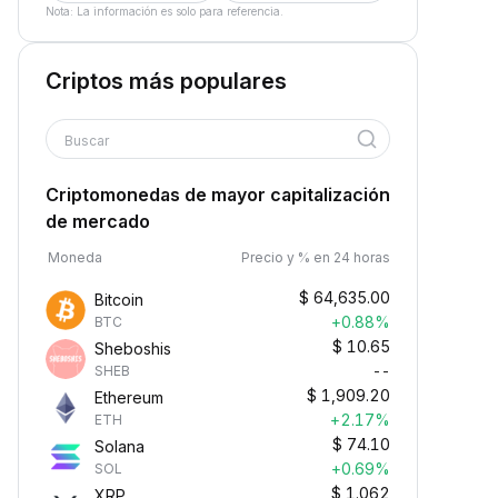
Nota: La información es solo para referencia.
Criptos más populares
Buscar
Criptomonedas de mayor capitalización
de mercado
Moneda
Precio y % en 24 horas
$
64,635.00
Bitcoin
+0.88%
BTC
$
10.65
Sheboshis
--
SHEB
$
1,909.20
Ethereum
+2.17%
ETH
$
74.10
Solana
+0.69%
SOL
$
1.062
XRP