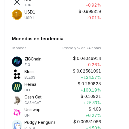
-0.92%
XRP
$
0.999319
USD1
-0.01%
USD1
Monedas en tendencia
Moneda
Precio y % en 24 horas
$
0.04046914
ZIGChain
-0.26%
ZIG
$
0.02581091
Bless
+134.57%
BLESS
$
0.260828
Heima
+100.19%
HEI
$
0.10921
Cash Cat
+25.33%
CASHCAT
$
4.08
Uniswap
+6.27%
UNI
$
0.00631066
Pudgy Penguins
+4.50%
PENGU