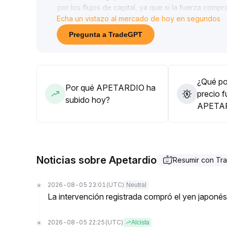
por los flujos de capital, ya que si la fuerza comp
Echa un vistazo al mercado de hoy en segundos
Se recomienda a los inversores a medio y corto p
los niveles de toma de ganancias, seguir de cerca
Pregunta a TradeGPT
resistencia clave de 2
.
70, y controlar la exposición para prevenir corre
¿Qué pod
Por qué APETARDIO ha
precio f
subido hoy?
APETA
Noticias sobre Apetardio
Resumir con T
2026-08-05 23:01
(UTC)
Neutral
La intervención registrada compró el yen japoné
2026-08-05 22:25
(UTC)
Alcista