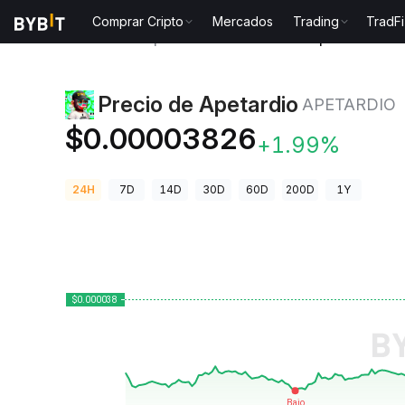
Comprar Cripto
Mercados
Trading
TradFi
Precios de Criptomonedas
Precio de Apetardio AP
Precio de Apetardio
APETARDIO
$0.00003826
+1.99%
24H
7D
14D
30D
60D
200D
1Y