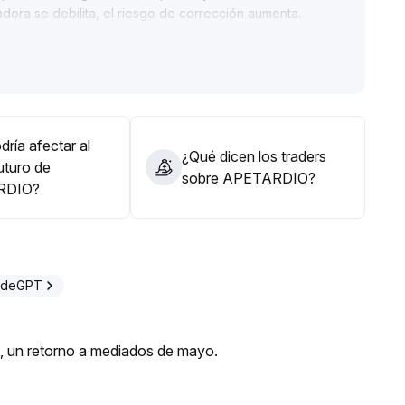
radora se debilita, el riesgo de corrección aumenta
.
lazo posicionarse progresivamente, ajustar dinámicamente
 el volumen de negociación y la reacción en la zona de
cciones inesperadas
.
ría afectar al
¿Qué dicen los traders
uturo de
sobre APETARDIO?
RDIO?
radeGPT
s, un retorno a mediados de mayo.