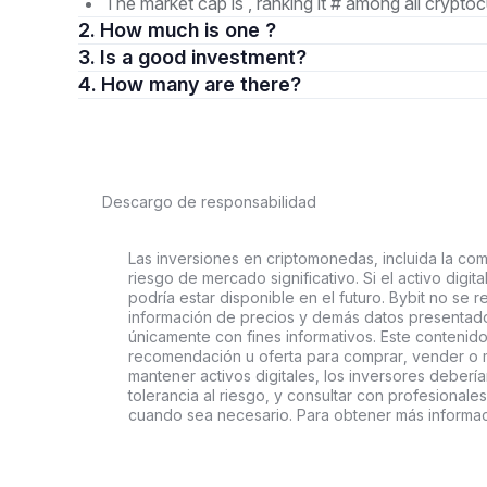
The market cap is , ranking it # among all cryptoc
2. How much is one ?
3. Is a good investment?
4. How many are there?
Descargo de responsabilidad
Las inversiones en criptomonedas, incluida la comp
riesgo de mercado significativo. Si el activo digi
podría estar disponible en el futuro. Bybit no se r
información de precios y demás datos presentado
únicamente con fines informativos. Este contenido
recomendación u oferta para comprar, vender o ma
mantener activos digitales, los inversores deberí
tolerancia al riesgo, y consultar con profesionales
cuando sea necesario. Para obtener más informac