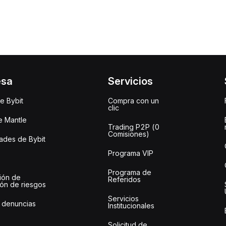
esa
Servicios
e Bybit
Compra con un
clic
e Mantle
Trading P2P (0
Comisiones)
des de Bybit
Programa VIP
Programa de
ión de
Referidos
ión de riesgos
Servicios
 denuncias
Institucionales
Solicitud de