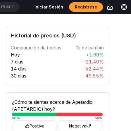
Regístrese
Iniciar Sesión
USDT
Historial de precios (USD)
Comparación de fechas
% de cambio
Hoy
+1.99%
7 días
-21.40%
14 días
-52.44%
30 días
-49.55%
¿Cómo te sientes acerca de Apetardio
(APETARDIO) hoy?
50
%
50
%
Positiva
Negativa