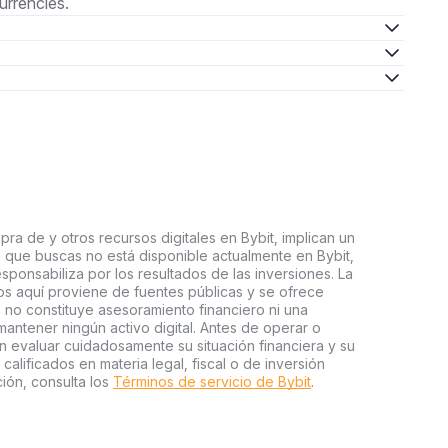
urrencies.
ra de y otros recursos digitales en Bybit, implican un
tal que buscas no está disponible actualmente en Bybit,
esponsabiliza por los resultados de las inversiones. La
s aquí proviene de fuentes públicas y se ofrece
 no constituye asesoramiento financiero ni una
ntener ningún activo digital. Antes de operar o
an evaluar cuidadosamente su situación financiera y su
 calificados en materia legal, fiscal o de inversión
ión, consulta los
Términos de servicio de Bybit
.