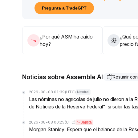
Si las noticias empeoran, el retroceso podría ampli
Pregunta a TradeGPT
Antes de que la tendencia esté clara, se recomiend
estrictamente las posiciones en operaciones a cor
profundidad del libro de órdenes, para evitar el r
¿Por qué ASM ha caído
¿Qué pod
hoy?
precio 
Noticias sobre Assemble AI
Resumir co
2026-08-08 01:39
(UTC)
Neutral
Las nóminas no agrícolas de julio no dieron a la
de Noticias de la Reserva Federal": si subir las t
2026-08-08 00:25
(UTC)
Bajista
Morgan Stanley: Espera que el balance de la Res