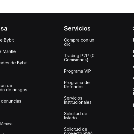
esa
Servicios
e Bybit
Compra con un
clic
e Mantle
Trading P2P (0
Comisiones)
des de Bybit
Programa VIP
Programa de
ión de
Referidos
ión de riesgos
Servicios
 denuncias
Institucionales
Solicitud de
listado
slámica
Solicitud de
proyecto RWA