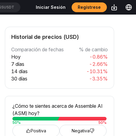
Regístrese
Iniciar Sesión
T/USDT
Historial de precios (USD)
Comparación de fechas
% de cambio
Hoy
-0.86%
7 días
-2.66%
14 días
-10.31%
30 días
-3.35%
¿Cómo te sientes acerca de Assemble AI
(ASM) hoy?
50
%
50
%
Positiva
Negativa