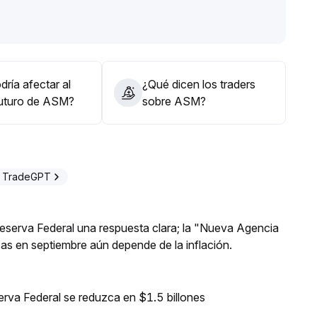
ficarse
.
a actuar con cautela frente a subidas, controlar
to plazo, y seguir de cerca los cambios en volumen y la
iesgo de retroceso en falsas rupturas
.
ría afectar al
¿Qué dicen los traders
futuro de ASM?
sobre ASM?
n TradeGPT
 Reserva Federal una respuesta clara; la "Nueva Agencia
asas en septiembre aún depende de la inflación.
erva Federal se reduzca en $1.5 billones