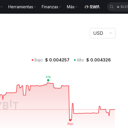
Herramientas
Finanzas
Más
🔥
XAU
ASM
USD
Bajo
$
0.004257
Alto
$
0.004326