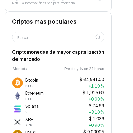
Nota: La información es solo para referencia.
Criptos más populares
Buscar
Criptomonedas de mayor capitalización
de mercado
Moneda
Precio y % en 24 horas
$
64,941.00
Bitcoin
+1.10%
BTC
$
1,915.63
Ethereum
+0.90%
ETH
$
74.69
Solana
+3.10%
SOL
$
1.036
XRP
+0.90%
XRP
$
0.99995
USD1