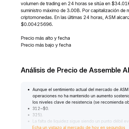
volumen de trading en 24 horas se sitúa en $34.01K
suministro máximo de 3.00B. Por capitalización de
criptomonedas. En las últimas 24 horas, ASM alc
$0.00425696.
Precio más alto y fecha
Precio más bajo y fecha
Análisis de Precio de Assemble 
Aunque el sentimiento actual del mercado de ASM 
operaciones no ha mantenido un aumento sostenid
los niveles clave de resistencia (se recomienda o
312~$0
.
325)
.
La falta de liquidez sigue siendo un punto débil e
Echa un vistazo al mercado de hoy en segundos
aumentar el riesgo de volatilidad
.