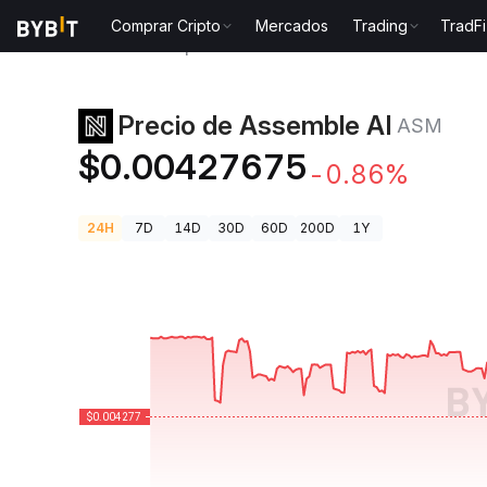
Comprar Cripto
Mercados
Trading
TradFi
Precios de Criptomonedas
Precio de Assemble AI 
Precio de Assemble AI
ASM
$0.00427675
-0.86%
24H
7D
14D
30D
60D
200D
1Y