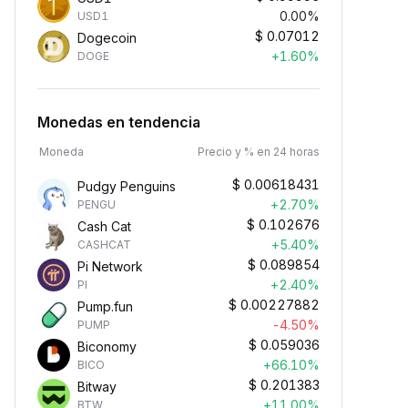
0.00%
USD1
$
0.07012
Dogecoin
+1.60%
DOGE
Monedas en tendencia
Moneda
Precio y % en 24 horas
$
0.00618431
Pudgy Penguins
+2.70%
PENGU
$
0.102676
Cash Cat
+5.40%
CASHCAT
$
0.089854
Pi Network
+2.40%
PI
$
0.00227882
Pump.fun
-4.50%
PUMP
$
0.059036
Biconomy
+66.10%
BICO
$
0.201383
Bitway
+11.00%
BTW