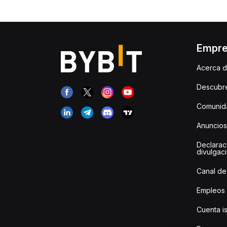
Empr
Acerca d
Descubr
Comunida
Anuncios
Declarac
divulgac
Canal de
Empleos
Cuenta i