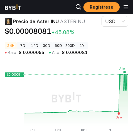
Regístrese
Precios de Criptomonedas
Precio de Aster INU ASTERINU
Precio de Aster INU
ASTERINU
USD
$0.00008081
+45.08%
24H
7D
14D
30D
60D
200D
1Y
Bajo
$
0.000055
Alto
$
0.000081