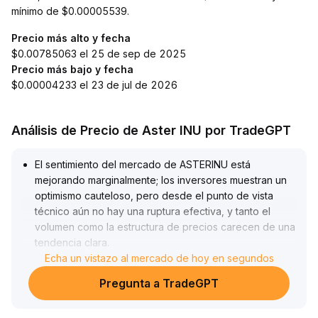
mínimo de $0.00005539.
Precio más alto y fecha
$0.00785063 el 25 de sep de 2025
Precio más bajo y fecha
$0.00004233 el 23 de jul de 2026
Análisis de Precio de Aster INU por TradeGPT
El sentimiento del mercado de ASTERINU está
mejorando marginalmente; los inversores muestran un
optimismo cauteloso, pero desde el punto de vista
técnico aún no hay una ruptura efectiva, y tanto el
volumen como la estructura de precios carecen de una
tendencia clara
.
Se recomienda para el corto plazo operar
Echa un vistazo al mercado de hoy en segundos
cautelosamente cerca del rango de consolidación
Pregunta a TradeGPT
(considerando niveles históricos de resistencia y
soporte), comprar en caídas por etapas y establecer