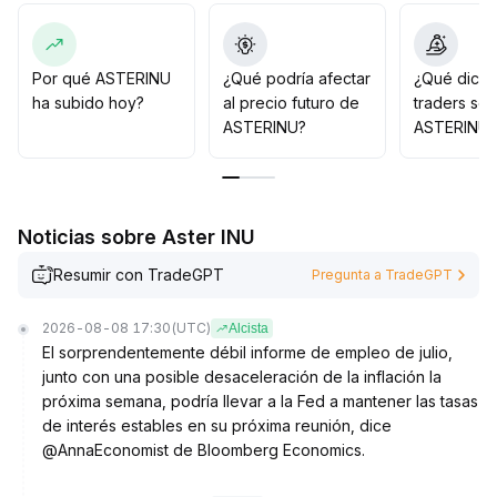
stops estrictos; para la asignación a medio y largo
plazo, esperar a que el precio rompa el nivel clave con
aumento de volumen antes de incrementar posiciones,
controlando estrictamente el riesgo y evitando comprar
Por qué ASTERINU
¿Qué podría afectar
¿Qué dicen
en precios elevados
.
ha subido hoy?
al precio futuro de
traders so
ASTERINU?
ASTERINU?
Noticias sobre Aster INU
Resumir con TradeGPT
Pregunta a TradeGPT
2026-08-08 17:30
(UTC)
Alcista
El sorprendentemente débil informe de empleo de julio,
junto con una posible desaceleración de la inflación la
próxima semana, podría llevar a la Fed a mantener las tasas
de interés estables en su próxima reunión, dice
@AnnaEconomist de Bloomberg Economics.