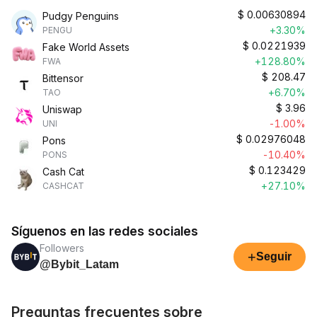
$
0.00630894
Pudgy Penguins
+3.30%
PENGU
$
0.0221939
Fake World Assets
+128.80%
FWA
$
208.47
Bittensor
+6.70%
TAO
$
3.96
Uniswap
-1.00%
UNI
$
0.02976048
Pons
-10.40%
PONS
$
0.123429
Cash Cat
+27.10%
CASHCAT
Síguenos en las redes sociales
Followers
+
Seguir
@Bybit_Latam
Preguntas frecuentes sobre