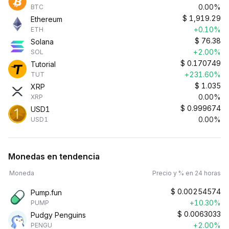
0.00%
BTC
$
1,919.29
Ethereum
+0.10%
ETH
$
76.38
Solana
+2.00%
SOL
$
0.170749
Tutorial
+231.60%
TUT
$
1.035
XRP
0.00%
XRP
$
0.999674
USD1
0.00%
USD1
Monedas en tendencia
Moneda
Precio y % en 24 horas
$
0.00254574
Pump.fun
+10.30%
PUMP
$
0.0063033
Pudgy Penguins
+2.00%
PENGU