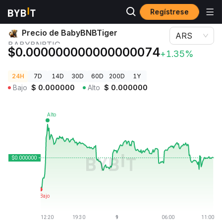
Regístrese
Precios de Criptomonedas
Precio de BabyBNBTiger BABYBNBTIG
Precio de BabyBNBTiger
ARS
BABYBNBTIG
$0.000000000000000074
+1.35%
24H
7D
14D
30D
60D
200D
1Y
Bajo
$
0.000000
Alto
$
0.000000