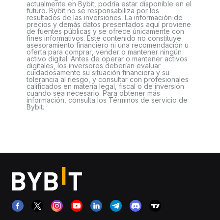
actualmente en Bybit, podría estar disponible en el
futuro. Bybit no se responsabiliza por los
resultados de las inversiones. La información de
precios y demás datos presentados aquí proviene
de fuentes públicas y se ofrece únicamente con
fines informativos. Este contenido no constituye
asesoramiento financiero ni una recomendación u
oferta para comprar, vender o mantener ningún
activo digital. Antes de operar o mantener activos
digitales, los inversores deberían evaluar
cuidadosamente su situación financiera y su
tolerancia al riesgo, y consultar con profesionales
calificados en materia legal, fiscal o de inversión
cuando sea necesario. Para obtener más
información, consulta los Términos de servicio de
Bybit.