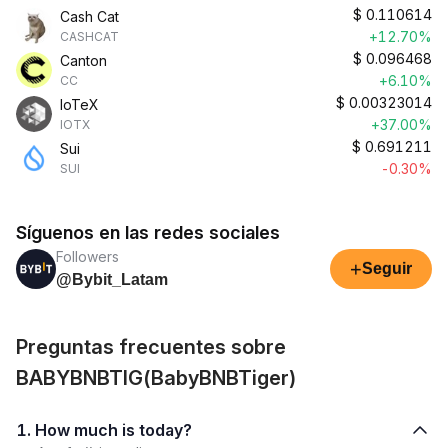
$
0.110614
Cash Cat
+12.70%
CASHCAT
$
0.096468
Canton
+6.10%
CC
$
0.00323014
IoTeX
+37.00%
IOTX
$
0.691211
Sui
-0.30%
SUI
Síguenos en las redes sociales
Followers
+
Seguir
@Bybit_Latam
Preguntas frecuentes sobre
BABYBNBTIG(BabyBNBTiger)
1. How much is today?