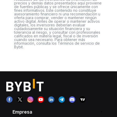
precios y demás datos presentados aquí proviene
de fuentes públicas y se ofrece únicamente con
fines informativos. Este contenido no constituye
asesoramiento financiero ni una recomendación u
oferta para comprar, vender o mantener ningún
activo digital. Antes de operar o mantener activos
digitales, los inversores deberían evaluar
cuidadosamente su situación financiera y su
tolerancia al riesgo, y consultar con profesionales
calificados en materia legal, fiscal o de inversión
cuando sea necesario. Para obtener más
información, consulta los Términos de servicio de
Bybit.
Empresa