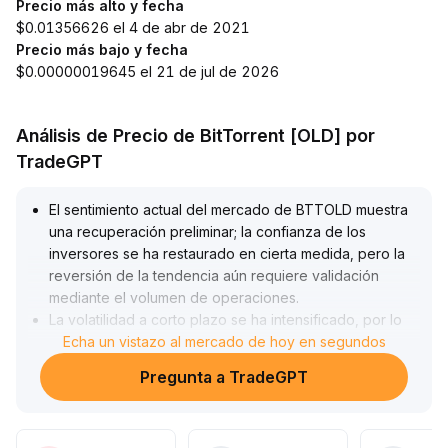
Precio más alto y fecha
$0.01356626 el 4 de abr de 2021
Precio más bajo y fecha
$0.00000019645 el 21 de jul de 2026
Análisis de Precio de BitTorrent [OLD] por
TradeGPT
El sentimiento actual del mercado de BTTOLD muestra
una recuperación preliminar; la confianza de los
inversores se ha restaurado en cierta medida, pero la
reversión de la tendencia aún requiere validación
mediante el volumen de operaciones
.
La volatilidad a corto plazo se ha intensificado, por lo
que se recomienda operar con cautela alrededor de
Echa un vistazo al mercado de hoy en segundos
niveles clave, establecer estrictamente los stops de
Pregunta a TradeGPT
pérdida y estar alerta ante el riesgo de falsas rupturas
.
La dirección a mediano y largo plazo dependerá de la
continuidad del volumen y de una ruptura efectiva de