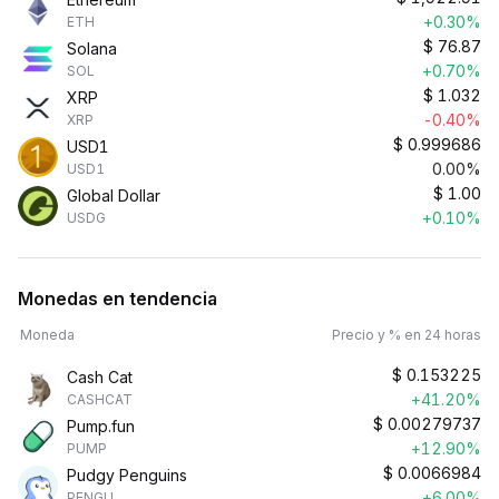
+0.30%
ETH
$
76.87
Solana
+0.70%
SOL
$
1.032
XRP
-0.40%
XRP
$
0.999686
USD1
0.00%
USD1
$
1.00
Global Dollar
+0.10%
USDG
Monedas en tendencia
Moneda
Precio y % en 24 horas
$
0.153225
Cash Cat
+41.20%
CASHCAT
$
0.00279737
Pump.fun
+12.90%
PUMP
$
0.0066984
Pudgy Penguins
+6.00%
PENGU