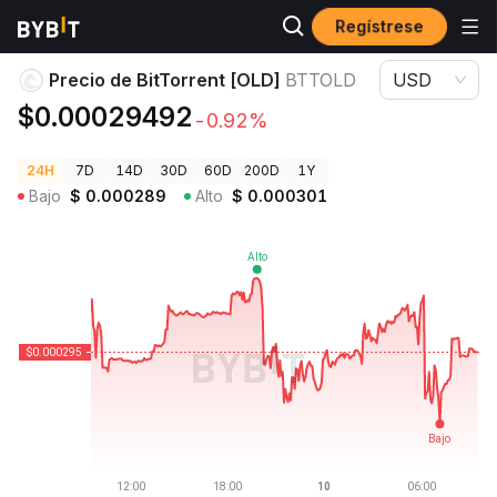
Regístrese
Precios de Criptomonedas
Precio de BitTorrent [OLD] BTTOLD
Precio de BitTorrent [OLD]
BTTOLD
USD
$0.00029492
-0.92%
24H
7D
14D
30D
60D
200D
1Y
Bajo
$
0.000289
Alto
$
0.000301