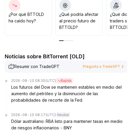
precios: si se produce un ascenso acompañado de un
aumento de volumen y se supera el máximo anterior
(preste atención a zonas clave históricas), se puede
¿Por qué BTTOLD
¿Qué podría afectar
¿Qué dicen
rotar gradualmente hacia una configuración alcista; de
ha caído hoy?
al precio futuro de
traders so
lo contrario, se aconseja mantenerse expectante
.
BTTOLD?
BTTOLD?
Noticias sobre BitTorrent [OLD]
Resumir con TradeGPT
Pregunta a TradeGPT
2026-08-10 08:30
(UTC)
Bajista
Los futuros del Dow se mantienen estables en medio del
aumento del petróleo y la disminución de las
probabilidades de recorte de la Fed.
2026-08-10 08:17
(UTC)
Neutral
Dólar australiano: RBA listo para mantener tasas en medio
de riesgos inflacionarios - BNY