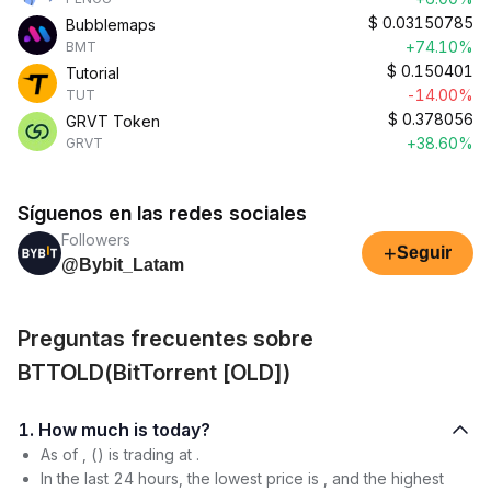
$
0.03150785
Bubblemaps
+74.10%
BMT
$
0.150401
Tutorial
-14.00%
TUT
$
0.378056
GRVT Token
+38.60%
GRVT
Síguenos en las redes sociales
Followers
+
Seguir
@Bybit_Latam
Preguntas frecuentes sobre
BTTOLD(BitTorrent [OLD])
1. How much is today?
As of , () is trading at .
In the last 24 hours, the lowest price is , and the highest