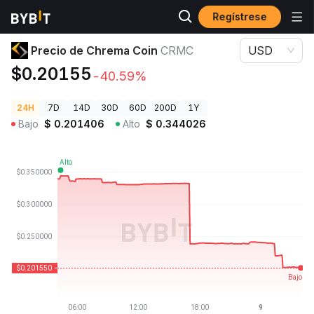
Regístrese
Precios de Criptomonedas
Precio de Chrema Coin CRMC
Precio de Chrema Coin
CRMC
USD
$0.20155
-40.59%
24H
7D
14D
30D
60D
200D
1Y
Bajo
$
0.201406
Alto
$
0.344026