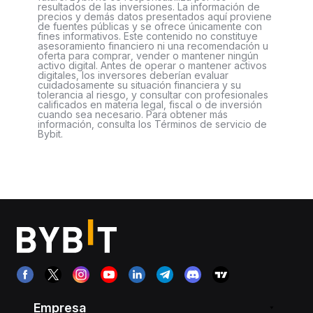
resultados de las inversiones. La información de
precios y demás datos presentados aquí proviene
de fuentes públicas y se ofrece únicamente con
fines informativos. Este contenido no constituye
asesoramiento financiero ni una recomendación u
oferta para comprar, vender o mantener ningún
activo digital. Antes de operar o mantener activos
digitales, los inversores deberían evaluar
cuidadosamente su situación financiera y su
tolerancia al riesgo, y consultar con profesionales
calificados en materia legal, fiscal o de inversión
cuando sea necesario. Para obtener más
información, consulta los Términos de servicio de
Bybit.
Empresa