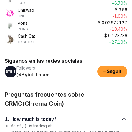
+6.70%
TAO
$
3.96
Uniswap
-1.00%
UNI
$
0.02972127
Pons
-10.40%
PONS
$
0.123736
Cash Cat
+27.10%
CASHCAT
Síguenos en las redes sociales
Followers
+
Seguir
@Bybit_Latam
Preguntas frecuentes sobre
CRMC(Chrema Coin)
1. How much is today?
As of , () is trading at .