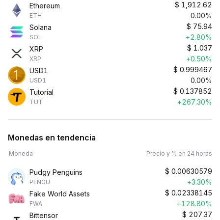
$
1,912.62
Ethereum
0.00%
ETH
$
75.94
Solana
+2.80%
SOL
$
1.037
XRP
+0.50%
XRP
$
0.999467
USD1
0.00%
USD1
$
0.137852
Tutorial
+267.30%
TUT
Monedas en tendencia
Moneda
Precio y % en 24 horas
$
0.00630579
Pudgy Penguins
+3.30%
PENGU
$
0.02338145
Fake World Assets
+128.80%
FWA
$
207.37
Bittensor