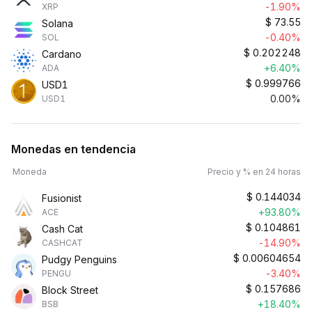
-1.90%
XRP
$
73.55
Solana
-0.40%
SOL
$
0.202248
Cardano
+6.40%
ADA
$
0.999766
USD1
0.00%
USD1
Monedas en tendencia
Moneda
Precio y % en 24 horas
$
0.144034
Fusionist
+93.80%
ACE
$
0.104861
Cash Cat
-14.90%
CASHCAT
$
0.00604654
Pudgy Penguins
-3.40%
PENGU
$
0.157686
Block Street
+18.40%
BSB