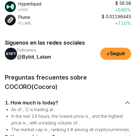
$
56.58
Hyperliquid
+0.80%
HYPE
$
0.01196445
Plume
+7.10%
PLUME
Síguenos en las redes sociales
Followers
+
Seguir
@Bybit_Latam
Preguntas frecuentes sobre
COCORO(Cocoro)
1. How much is today?
As of , () is trading at .
In the last 24 hours, the lowest price is , and the highest
price is , with a trading volume of .
The market cap is , ranking it # among all cryptocurrencies.