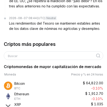
de EE. UU.; ¿se repetirá la maldición del "julio débil"? En los
tres años anteriores no ha cumplido con las expectativas.
2026-08-07 08:44
(UTC)
Neutral
Los rendimientos del Tesoro se mantienen estables antes
de los datos clave de nóminas no agrícolas y desempleo.
Criptos más populares
Buscar
Criptomonedas de mayor capitalización de mercado
Moneda
Precio y % en 24 horas
$
64,822.00
Bitcoin
-0.10%
BTC
$
1,912.70
Ethereum
-0.10%
ETH
$
1.035
XRP