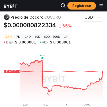
Regístrese
Precios de Criptomonedas
Precio de Cocoro COCORO
Precio de Cocoro
COCORO
USD
$0.000000822334
-1.65%
24H
7D
14D
30D
60D
200D
1Y
Bajo
$
0.000001
Alto
$
0.000001