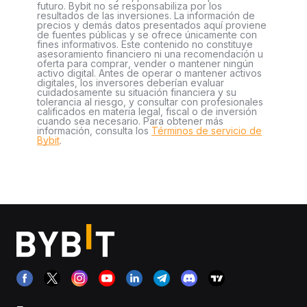
futuro. Bybit no se responsabiliza por los
resultados de las inversiones. La información de
precios y demás datos presentados aquí proviene
de fuentes públicas y se ofrece únicamente con
fines informativos. Este contenido no constituye
asesoramiento financiero ni una recomendación u
oferta para comprar, vender o mantener ningún
activo digital. Antes de operar o mantener activos
digitales, los inversores deberían evaluar
cuidadosamente su situación financiera y su
tolerancia al riesgo, y consultar con profesionales
calificados en materia legal, fiscal o de inversión
cuando sea necesario. Para obtener más
información, consulta los
Términos de servicio de
Bybit
.