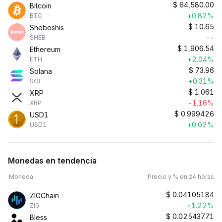
$
64,580.00
Bitcoin
+0.82%
BTC
$
10.65
Sheboshis
--
SHEB
$
1,906.54
Ethereum
+2.04%
ETH
$
73.96
Solana
+0.31%
SOL
$
1.061
XRP
-1.16%
XRP
$
0.999426
USD1
+0.02%
USD1
Monedas en tendencia
Moneda
Precio y % en 24 horas
$
0.04105184
ZIGChain
+1.22%
ZIG
$
0.02543771
Bless