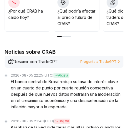
Estrategia recomendada: mantener una postura de
observación a corto plazo o realizar operaciones
¿Por qué CRAB ha
¿Qué podría afectar
¿Qué dicen
ligeras en ondas, evitar seguir ciegamente las subidas
caído hoy?
al precio futuro de
traders so
impulsadas por emociones y monitorear de cerca los
CRAB?
CRAB?
cambios en el volumen y datos on-chain para ajustar
dinámicamente posiciones y exposición al riesgo
.
Noticias sobre CRAB
Resumir con TradeGPT
Pregunta a TradeGPT
2026-08-05 22:25
(UTC)
Alcista
El banco central de Brasil redujo su tasa de interés clave
en un cuarto de punto por cuarta reunión consecutiva
después de que nuevos datos mostraran una moderación
en el crecimiento económico y una desaceleración de la
inflación mayor a la esperada.
2026-08-05 21:48
(UTC)
Bajista
Kashkari de la Fed pide tasas más altas incluso cuando los