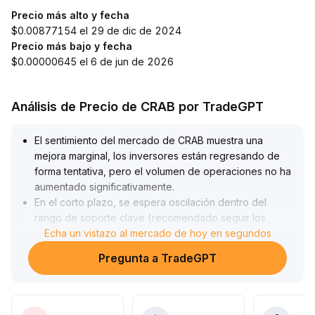
Precio más alto y fecha
$0.00877154 el 29 de dic de 2024
Precio más bajo y fecha
$0.00000645 el 6 de jun de 2026
Análisis de Precio de CRAB por TradeGPT
El sentimiento del mercado de CRAB muestra una
mejora marginal, los inversores están regresando de
forma tentativa, pero el volumen de operaciones no ha
aumentado significativamente
.
En el corto plazo, se espera oscilación dentro del
rango de soporte clave (recomendado seguir los
mínimos recientes) y resistencia (medias históricas o
Echa un vistazo al mercado de hoy en segundos
tope del rango)
.
Pregunta a TradeGPT
Sólo si el precio rompe hacia arriba con incremento en
el volumen y simultánea mayor actividad on-chain, se
puede confirmar una tendencia alcista de medio a largo
plazo
.