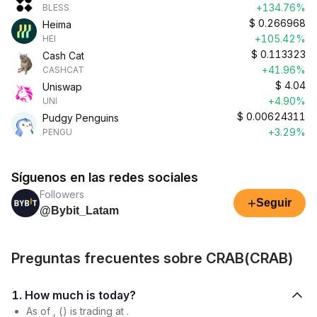
+134.76%
BLESS
$
0.266968
Heima
+105.42%
HEI
$
0.113323
Cash Cat
+41.96%
CASHCAT
$
4.04
Uniswap
+4.90%
UNI
$
0.00624311
Pudgy Penguins
+3.29%
PENGU
Síguenos en las redes sociales
Followers
+
Seguir
@Bybit_Latam
Preguntas frecuentes sobre CRAB(CRAB)
1. How much is today?
As of , () is trading at .