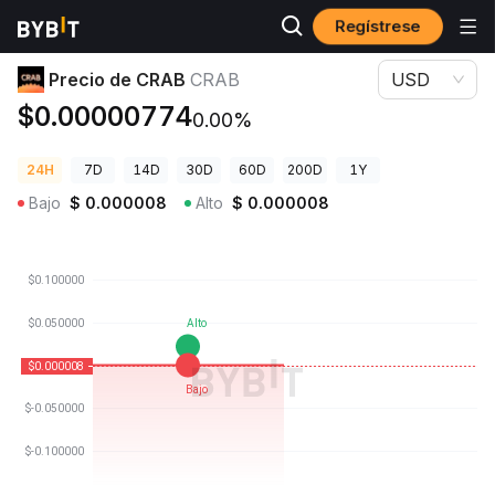
Regístrese
Precios de Criptomonedas
Precio de CRAB CRAB
Precio de CRAB
CRAB
USD
$0.00000774
0.00%
24H
7D
14D
30D
60D
200D
1Y
Bajo
$
0.000008
Alto
$
0.000008