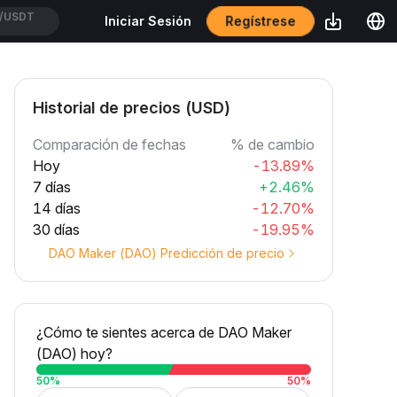
Regístrese
Iniciar Sesión
/USDT
Historial de precios (USD)
Comparación de fechas
% de cambio
Hoy
-13.89%
7 días
+2.46%
14 días
-12.70%
30 días
-19.95%
DAO Maker (DAO) Predicción de precio
¿Cómo te sientes acerca de DAO Maker
(DAO) hoy?
50
%
50
%