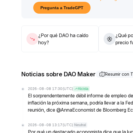
70 USD, y aplicando stop loss estricto si se rompe
Pregunta a TradeGPT
Los inversores de medio plazo deben esperar una
antes de entrar para controlar el riesgo de correc
¿Por qué DAO ha caído
¿Qué pod
hoy?
precio 
Noticias sobre DAO Maker
Resumir con 
2026-08-08 17:30
(UTC)
Alcista
El sorprendentemente débil informe de empleo de 
inflación la próxima semana, podría llevar a la Fe
reunión, dice @AnnaEconomist de Bloomberg E
2026-08-08 13:17
(UTC)
Neutral
Por qué un destacado economista dice que la luch