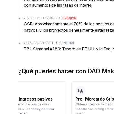
con aumentos de las tasas de interés
2026-08-08 12:36
(UTC)
Bajista
GSR: Aproximadamente el 70% de los activos de
nativos, y los proyectos generalmente están reza
2026-08-08 03:01
(UTC)
Neutral
TBL Semanal #180: Tesoro de EE.UU. y la Fed, 
¿Qué puedes hacer con DAO Mak
Pre-Mercardo Cripto
Haz Trading
Obtén acceso anticipado a nuevos
Compra y vende
a
tokens: haz trading antes del
spot en tiempo 
listado.