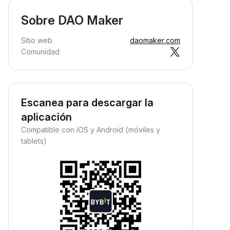
Sobre DAO Maker
Sitio web
daomaker.com
Comunidad
Escanea para descargar la
aplicación
Compatible con iOS y Android (móviles y
tablets)
Gana ingresos pasivos
ana recompensas pasivas:
eposita tus fondos y observa
ómo crecen.