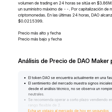
volumen de trading en 24 horas se sitúa en $3.86M.
un suministro máximo de --. Por capitalización de
criptomonedas. En las últimas 24 horas, DAO alc
$0.0215399.
Precio más alto y fecha
Precio más bajo y fecha
Análisis de Precio de DAO Maker
El token DAO se encuentra actualmente en una fas
El sentimiento del mercado muestra signos iniciale
desde el análisis técnico, no se observa un romp
neutrales
.
Se recomienda operar a corto plazo vendiendo en
rango flexible de 2
.
Echa un vistazo al mercado de hoy en segundos
45~2
.