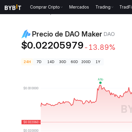
Comprar Cripto
Mercados
Trading
TradFi
Precios de Criptomonedas
Precio de DAO Maker DA
Precio de DAO Maker
DAO
$0.02205979
-13.89%
24H
7D
14D
30D
60D
200D
1Y