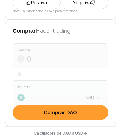
Positiva
Negativa
Nota: La información es solo para referencia.
Hacer trading
Comprar
Recibe
Invierte
USD
$
Comprar DAO
→
Calculadora de DAO a USD