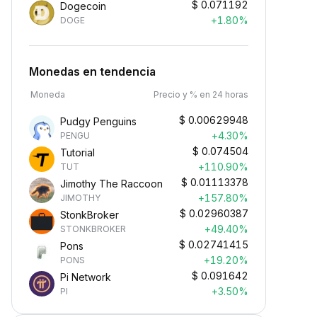
$
0.071192
Dogecoin
+1.80%
DOGE
Monedas en tendencia
Moneda
Precio y % en 24 horas
$
0.00629948
Pudgy Penguins
+4.30%
PENGU
$
0.074504
Tutorial
+110.90%
TUT
$
0.01113378
Jimothy The Raccoon
+157.80%
JIMOTHY
$
0.02960387
StonkBroker
+49.40%
STONKBROKER
$
0.02741415
Pons
+19.20%
PONS
$
0.091642
Pi Network
+3.50%
PI