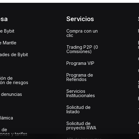
esa
Servicios
e Bybit
Compra con un
clic
e Mantle
Trading P2P (0
Comisiones)
des de Bybit
Programa VIP
Programa de
ión de
Referidos
ión de riesgos
Servicios
 denuncias
Institucionales
Solicitud de
listado
slámica
Solicitud de
proyecto RWA
 de
ones y tarifas