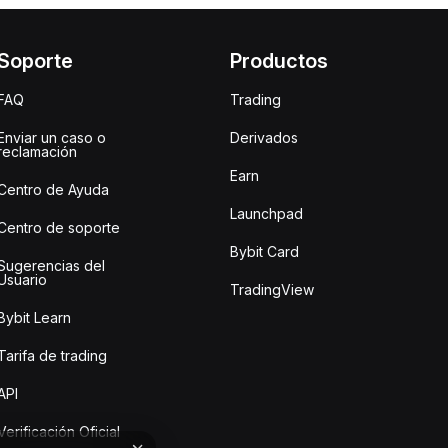
Soporte
Productos
FAQ
Trading
Enviar un caso o
Derivados
reclamación
Earn
Centro de Ayuda
Launchpad
Centro de soporte
Bybit Card
Sugerencias del
Usuario
TradingView
Bybit Learn
Tarifa de trading
API
Verificación Oficial