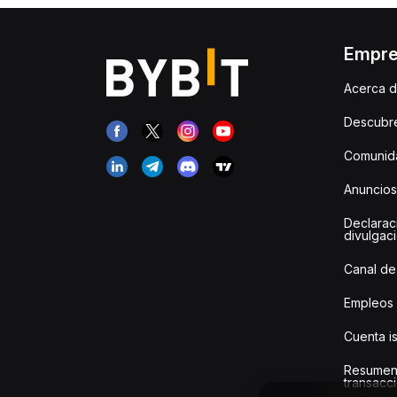
Empr
Acerca d
Descubr
Comunida
Anuncios
Declarac
divulgac
Canal de
Empleos
Cuenta i
Resumen
transacci