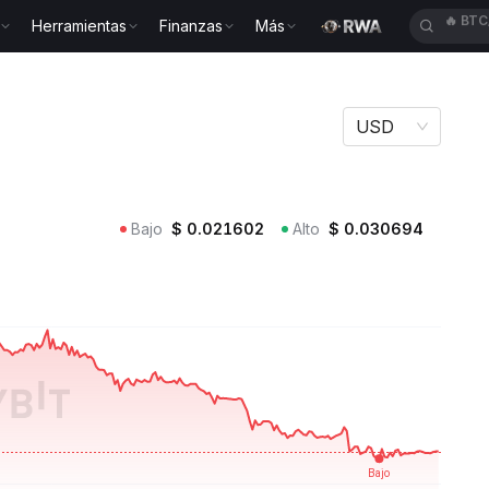
Herramientas
Finanzas
Más
🔥
SOL
O
USD
Bajo
$
0.021602
Alto
$
0.030694