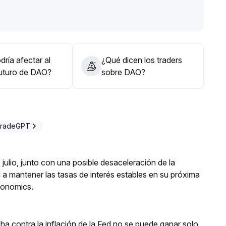
n los niveles de soporte
.
 ruptura válida acompañada de incremento en el volumen
ción y mejorar la probabilidad de rentabilidad
.
ría afectar al
¿Qué dicen los traders
futuro de DAO?
sobre DAO?
TradeGPT
julio, junto con una posible desaceleración de la
d a mantener las tasas de interés estables en su próxima
conomics.
a contra la inflación de la Fed no se puede ganar solo