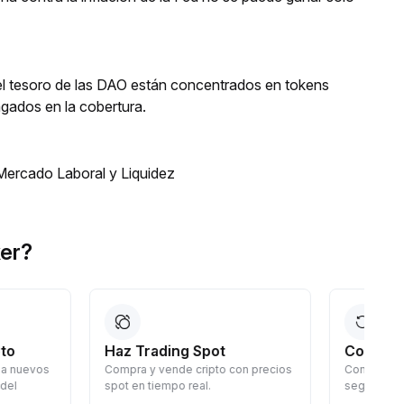
l tesoro de las DAO están concentrados en tokens
gados en la cobertura.
Mercado Laboral y Liquidez
er?
 Spot
Convertir
 cripto con precios
Convierte criptos sin coste: rápido,
G
real.
seguro y fácil.
d
c