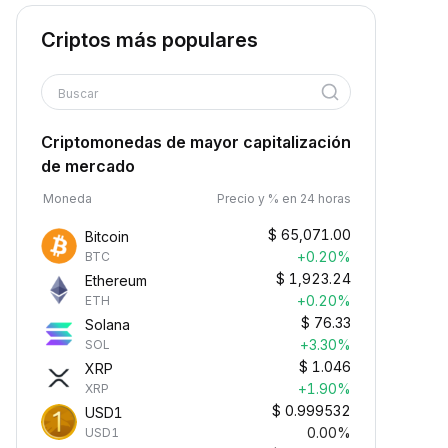
Criptos más populares
Buscar
Criptomonedas de mayor capitalización
de mercado
Moneda
Precio y % en 24 horas
$
65,071.00
Bitcoin
+0.20%
BTC
$
1,923.24
Ethereum
+0.20%
ETH
$
76.33
Solana
+3.30%
SOL
$
1.046
XRP
+1.90%
XRP
$
0.999532
USD1
0.00%
USD1