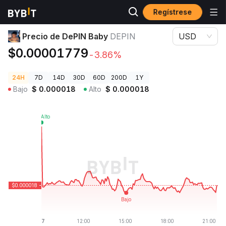
Regístrese
Precios de Criptomonedas
Precio de DePIN Baby DEPIN
Precio de DePIN Baby
DEPIN
USD
$0.00001779
-3.86%
24H
7D
14D
30D
60D
200D
1Y
Bajo
$
0.000018
Alto
$
0.000018