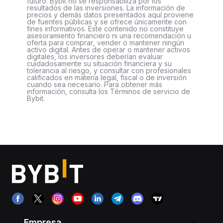
futuro. Bybit no se responsabiliza por los
resultados de las inversiones. La información de
precios y demás datos presentados aquí proviene
de fuentes públicas y se ofrece únicamente con
fines informativos. Este contenido no constituye
asesoramiento financiero ni una recomendación u
oferta para comprar, vender o mantener ningún
activo digital. Antes de operar o mantener activos
digitales, los inversores deberían evaluar
cuidadosamente su situación financiera y su
tolerancia al riesgo, y consultar con profesionales
calificados en materia legal, fiscal o de inversión
cuando sea necesario. Para obtener más
información, consulta los Términos de servicio de
Bybit.
Empresa