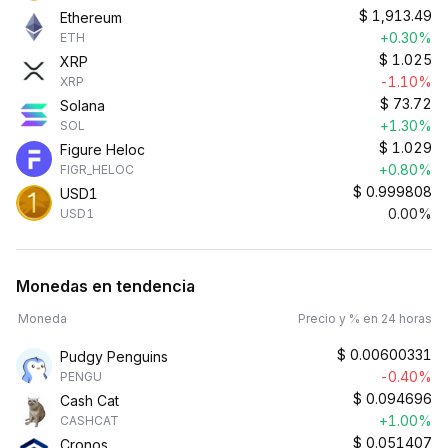
$
1,913.49
Ethereum
+0.30%
ETH
$
1.025
XRP
-1.10%
XRP
$
73.72
Solana
+1.30%
SOL
$
1.029
Figure Heloc
+0.80%
FIGR_HELOC
$
0.999808
USD1
0.00%
USD1
Monedas en tendencia
Moneda
Precio y % en 24 horas
$
0.00600331
Pudgy Penguins
-0.40%
PENGU
$
0.094696
Cash Cat
+1.00%
CASHCAT
$
0.051407
Cronos