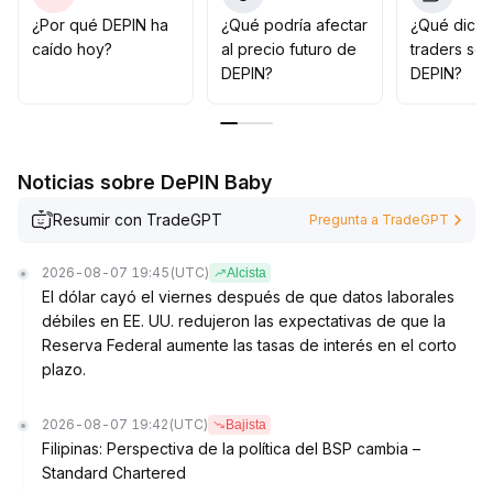
expansión de redes de activos reales y el progreso de
¿Por qué DEPIN ha
¿Qué podría afectar
¿Qué dicen
la implementación de aplicaciones
.
caído hoy?
al precio futuro de
traders so
Si la liquidez y los fundamentales no mejoran
DEPIN?
DEPIN?
sustancialmente, el rebote en el rango del 13% al 15%
a corto plazo difícilmente se traducirá en una tendencia
alcista sostenida a medio o largo plazo
.
Noticias sobre DePIN Baby
Resumir con TradeGPT
Pregunta a TradeGPT
2026-08-07 19:45
(UTC)
Alcista
El dólar cayó el viernes después de que datos laborales
débiles en EE. UU. redujeron las expectativas de que la
Reserva Federal aumente las tasas de interés en el corto
plazo.
2026-08-07 19:42
(UTC)
Bajista
Filipinas: Perspectiva de la política del BSP cambia –
Standard Chartered