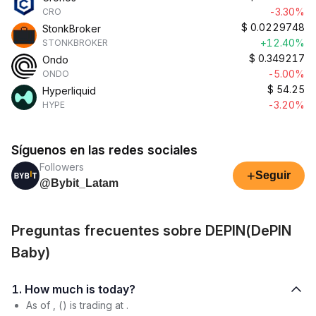
-3.30%
CRO
$
0.0229748
StonkBroker
+12.40%
STONKBROKER
$
0.349217
Ondo
-5.00%
ONDO
$
54.25
Hyperliquid
-3.20%
HYPE
Síguenos en las redes sociales
Followers
+
Seguir
@Bybit_Latam
Preguntas frecuentes sobre DEPIN(DePIN
Baby)
1. How much is today?
As of , () is trading at .