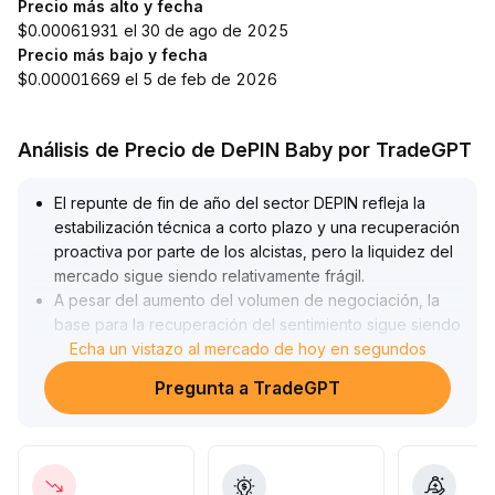
Precio más alto y fecha
$0.00061931 el 30 de ago de 2025
Precio más bajo y fecha
$0.00001669 el 5 de feb de 2026
Análisis de Precio de DePIN Baby por TradeGPT
El repunte de fin de año del sector DEPIN refleja la
estabilización técnica a corto plazo y una recuperación
proactiva por parte de los alcistas, pero la liquidez del
mercado sigue siendo relativamente frágil
.
A pesar del aumento del volumen de negociación, la
base para la recuperación del sentimiento sigue siendo
débil
Echa un vistazo al mercado de hoy en segundos
.
Se recomienda a los inversores actuar con prudencia
Pregunta a TradeGPT
en el corto plazo, evitando perseguir subidas
impulsadas por el sentimiento y prestando especial
atención a las tendencias de las medias móviles y la
continuidad de los flujos de capital; para la inversión a
medio y largo plazo, el enfoque debe estar en la